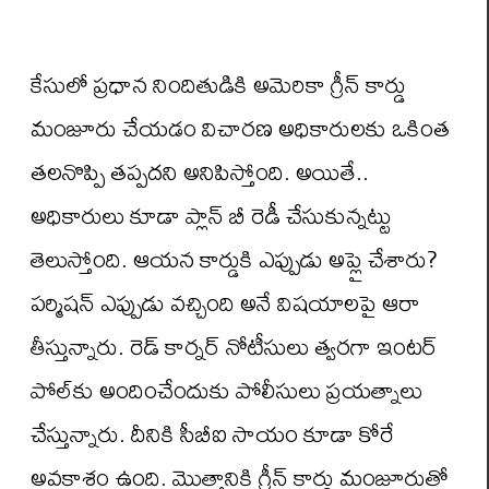
కేసులో ప్రధాన నిందితుడికి అమెరికా గ్రీన్ కార్డు
మంజూరు చేయడం విచారణ అధికారులకు ఒకింత
తలనొప్పి తప్పదని అనిపిస్తోంది. అయితే..
అధికారులు కూడా ప్లాన్ బీ రెడీ చేసుకున్నట్టు
తెలుస్తోంది. ఆయన కార్డుకి ఎప్పుడు అప్లై చేశారు?
పర్మిషన్ ఎప్పుడు వచ్చింది అనే విషయాలపై ఆరా
తీస్తున్నారు. రెడ్ కార్నర్ నోటీసులు త్వరగా ఇంటర్
పోల్‌‌కు అందించేందుకు పోలీసులు ప్రయత్నాలు
చేస్తున్నారు. దీనికి సీబీఐ సాయం కూడా కోరే
అవకాశం ఉంది. మొత్తానికి గ్రీన్ కార్డు మంజూరుతో