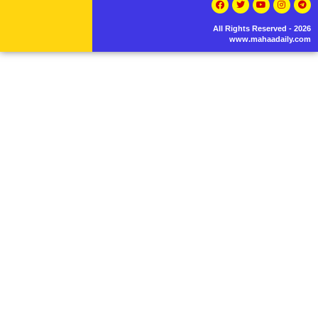
All Rights Reserved - 2026
www.mahaadaily.com