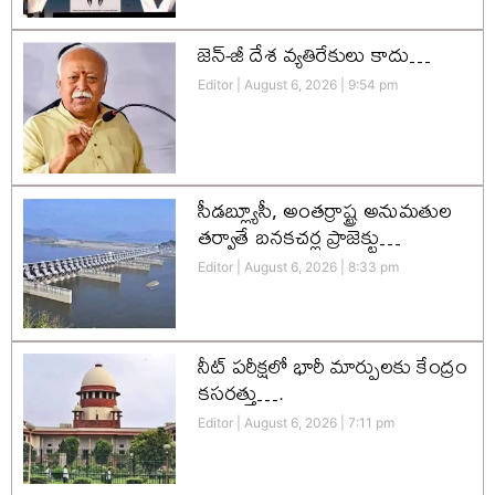
జెన్-జీ దేశ వ్యతిరేకులు కాదు…
Editor
August 6, 2026
9:54 pm
సీడబ్ల్యూసీ, అంతర్రాష్ట్ర అనుమతుల
తర్వాతే బనకచర్ల ప్రాజెక్టు…
Editor
August 6, 2026
8:33 pm
నీట్ పరీక్షలో భారీ మార్పులకు కేంద్రం
కసరత్తు….
Editor
August 6, 2026
7:11 pm