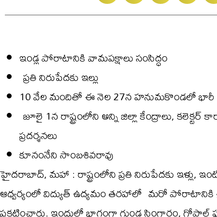
ఇండ్ల పోరాటానికి వామపక్షాలు సంసిద్ధం
ప్రతి నిరుపేదకు ఇల్లు
10 వేల మందితో ఈ నెల 27న హనుమకొండలో భారీ ప్
జూలై 1న రాష్ట్రంలోని అన్ని జిల్లా కేంద్రాలు, కలెక్ట
ప్రదర్శనలు
కూనంనేని సాంబశివరావు
హైదరాబాద్, మహా : రాష్ట్రంలోని ప్రతి నిరుపేదకు ఇళ్లు, ఇం
ఆధ్వర్యంలో విద్యుత్ ఉద్యమం తరహాలో మరో పోరాటానికి శ్రీ
ప్రకటించారు. ఇందులో భాగంగా గుండ్ల సింగారం, గోపాల్ 