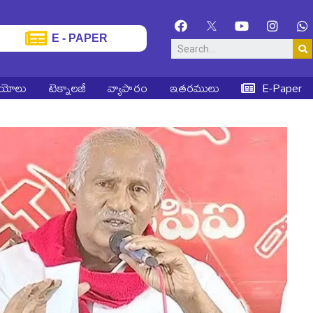
E - PAPER
ియోలు
టెక్నాలజీ
వ్యాపారం
ఇతరములు
E-Paper