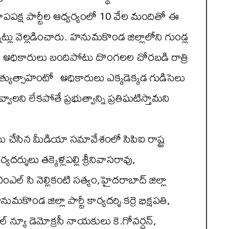
వాపపక్ష పార్టీల ఆధ్వర్యంలో 10 వేల మందితో ఈ
లు వెల్లడించారు. హనుమకొండ జిల్లాలోని గుండ్ల
ు అధికారులు బందిపోటు దొంగలల చోరబడి రాత్రి
ు. అత్యుత్సాహంటో అధికారులు ఎక్కడెక్కడ గుడిసెలు
వాలని లేకపోతే ప్రభుత్వాన్ని ప్రతిఘటిస్తామని
ు చేసిన మీడియా సమావేశంలో సిపిఐ రాష్ట్ర
శులు తక్కెళ్లపల్లి శ్రీనివాసరావు,
ంఎల్ సి నెల్లికంటి సత్యం,హైదరాబాద్ జిల్లా
మకొండ జిల్లా పార్టీ కార్యదర్శి కర్రె భిక్షపతి,
ంఎల్ న్యూ డెమోక్రసీ నాయకులు కె.గోవర్ధన్,