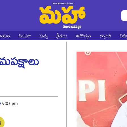
ాతీయం
సినిమా
విద్య
క్రీడలు
ఆరోగ్యం
గ్యాలరీ
వీడ
మపక్షాలు
6:27 pm