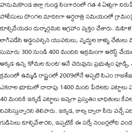
హనుమకొండ జిల్లా గుండ్ల సింగారంలో గత 4 ఏళ్లుగా నిరుపే
పోలీసులు దొంగల మాదిరిగా అర్ధరాత్రి సమయంలో గ్రామంప
కూల్చివేయడం దుర్మార్గమని ఆగ్రహాం వ్యక్తం చేశారు. 
లాగిపడేసి అడ్డంవచ్చిన యువకులు, వృద్ధుల కాళ్ళు చేతులు
సుమారు 300 నుండి 400 మందిని అక్రమంగా అరెస్ట్ చేయడాన్
అక్కడ ఉన్న ’కోమల కుంట’ అనే చెరువును ప్రభుత్వం పూడ్చి, 
క్రమంలో ఉమ్మడి రాష్ట్రంలో 2009లోనే అప్పటి సిఎం రాజశేఖర
ఎకరాల భూమిలో దాదాపు 1400 మంది పేదలకు పట్టాలు పంపిణ
40 మందికి ఇక్కడే పట్టాలు ఇవ్వగా ప్రస్తుతం బాధితులు కే
నివసిస్తున్నారని తెలిపారు. ఇక్కడ, కాల్వ ద్వారా నీరు వచ్చే
గుడిసెలు కూల్చివేశారని, ఇప్పటికే ఈ సర్వే నంబర్లలోన