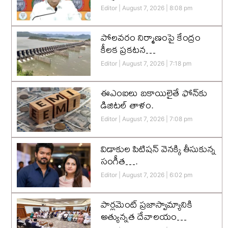
Editor
August 7, 2026
8:08 pm
పోలవరం నిర్మాణంపై కేంద్రం
కీలక ప్రకటన…
Editor
August 7, 2026
7:18 pm
ఈఎంఐలు బకాయిలైతే ఫోన్‌కు
డిజిటల్ తాళం.
Editor
August 7, 2026
7:08 pm
విడాకుల పిటిషన్ వెనక్కి తీసుకున్న
సంగీత….
Editor
August 7, 2026
6:02 pm
పార్లమెంట్ ప్రజాస్వామ్యానికి
అత్యున్నత దేవాలయం…