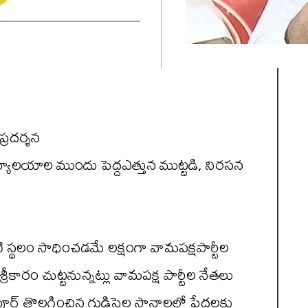
రదర్శన
ర్ కార్యాలయాల ముందు పెద్దఎత్తున ముట్టడి, నిరసన
టి స్థలం సాధించడమే లక్షంగా వామపక్షపార్టీల
కారం చుట్టనున్నట్లు వామపక్ష పార్టీల నేతలు
పూర్ తొలగించిన గుడిసెల స్థానాలలో పేదలకు