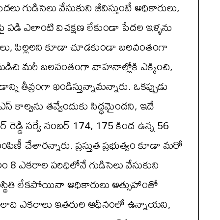
దలు గుడిసెలు వేసుకుని జీవిస్తుంటే అధికారులు,
ై పడి ఎలాంటి విచక్షణ లేకుండా పేదల ఇళ్ళను
మహిళలు, పిల్లలని కూడా చూడకుండా బలవంతంగా
 మడిచి మరీ బలవంతంగా వాహనాల్లోకి ఎక్కించి,
ని తీవ్రంగా ఖండిస్తున్నామన్నారు. ఒకప్పుడు
ఎస్ కాల్వను తవ్వేందుకు సిద్ధమైందని, ఇదే
్ రెడ్డి సర్వే నంబర్ 174, 175 కింద ఉన్న 56
ీ చేశారన్నారు. ప్రస్తుత ప్రభుత్వం కూడా మరో
వలం 8 ఎకరాల పరిధిలోనే గుడిసెలు వేసుకుని
 పరిస్థితి లేకపోయినా అధికారులు అత్సుహాంతో
ి వందలాది ఎకరాలు ఇతరుల ఆధీనంలో ఉన్నాయని,