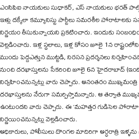
ఎంసిపిఐ నాయకులు సుధాకర్, ఎస్ నాయకులు భరత్ పాల్గొన్నార
ఇళ్లు దక్కేలా కమ్యూనిస్టు పార్టీలు సమరశీల పోరాటాలకు సన్న
నిర్ణయం తీసుకున్నాయని ప్రకటించారు. ఇందుకు సంబం
వెల్లడించారు. ఇళ్ల స్థలాలు, ఇళ్ల కోసం జూలై 1న రాష్ట్రంలోని 
ముందు పెద్దఎత్తున ముట్టడి, నిరసన ప్రదర్శనలు నిర్వహించనున్
నుంచి దరఖాస్తులను సేకరించి జూలై 6న హైదరాబాద్ (ఇందిర
నిర్వహించనున్నట్లు వారు చెప్పారు. అనంతరం ముఖ్యమంత్రి ర
దరఖాస్తులను నేరుగా సమర్పిస్తామన్నారు. ఆ తర్వాత ముఖ
ఉంటుందని వారు చెప్పారు. ఈ ‘మహత్తర గుడిసెల పోరాటాని
నిర్ణయించనున్నట్లు వెల్లడించారు.
అధికారులు, పోలీసులు దొంగల మాదిరిగా అర్ధరాత్రి ఇళ్ళను 