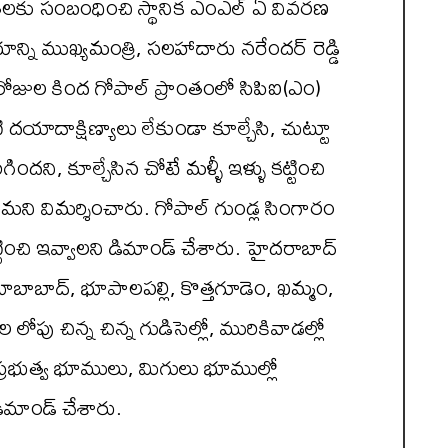
వేతలకు సంబంధించి స్థానిక ఎంఎల్ ఏ వివరణ
్ని ముఖ్యమంత్రి, సలహాదారు నరేందర్ రెడ్డి
డు రోజుల కింద గోపాల్ ప్రాంతంలో సిపిఐ(ఎం)
ాదాక్షిణ్యాలు లేకుండా కూల్చేసి, చుట్టూ
ందని, కూల్చేసిన చోటే మళ్ళీ ఇళ్ళు కట్టించి
్శనమని విమర్శించారు. గోపాల్ గుండ్ల సింగారం
టించి ఇవ్వాలని డిమాండ్ చేశారు. హైదరాబాద్
ాబాద్, భూపాలపల్లి, కొత్తగూడెం, ఖమ్మం,
లోపు చిన్న చిన్న గుడిసెల్లో, మురికివాడల్లో
ప్రభుత్వ భూములు, మిగులు భూముల్లో
డిమాండ్ చేశారు.