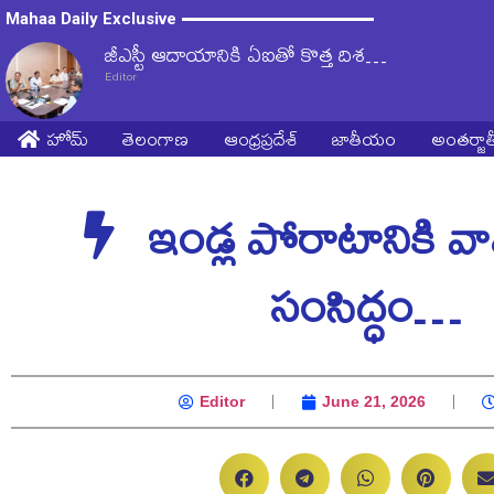
Mahaa Daily Exclusive
జీఎస్టీ ఆదాయానికి ఏఐతో కొత్త దిశ…
Editor
హోమ్
తెలంగాణ
ఆంధ్రప్రదేశ్
జాతీయం
అంతర్జ
ఇండ్ల పోరాటానికి వా
సంసిద్ధం…
Editor
June 21, 2026