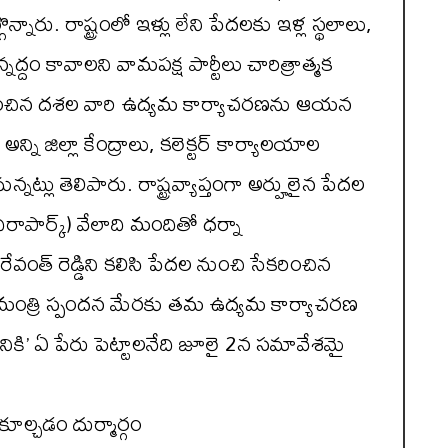
ు. రాష్ట్రంలో ఇళ్లు లేని పేదలకు ఇళ్ల స్థలాలు,
ద్దం కావాలని వామపక్ష పార్టీలు చారిత్రాత్మక
ధించిన దశల వారి ఉద్యమ కార్యాచరణను ఆయన
అన్ని జిల్లా కేంద్రాలు, కలెక్టర్ కార్యాలయాల
నట్లు తెలిపారు. రాష్ట్రవ్యాప్తంగా అర్హులైన పేదల
ాపార్క్) వేలాది మందితో ధర్నా
ేవంత్ రెడ్డిని కలిసి పేదల నుంచి సేకరించిన
్యమంత్రి స్పందన మేరకు తమ ఉద్యమ కార్యాచరణ
కి’ ఏ పేరు పెట్టాలనేది జూలై 2న సమావేశమై
కూల్చడం దుర్మార్గం