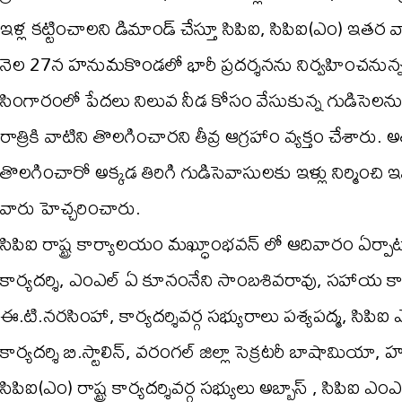
ఇళ్ల కట్టించాలని డిమాండ్ చేస్తూ సిపిఐ, సిపిఐ(ఎం) ఇతర 
నెల 27న హనుమకొండలో భారీ ప్రదర్శనను నిర్వహించనున్నట్
సింగారంలో పేదలు నిలువ నీడ కోసం వేసుకున్న గుడిసెలన
రాత్రికి వాటిని తొలగించారని తీవ్ర ఆగ్రహాం వ్యక్తం చేశార
తొలగించారో అక్కడ తిరిగి గుడిసెవాసులకు ఇళ్లు నిర్మించి ఇవ్
వారు హెచ్చరించారు.
సిపిఐ రాష్ట్ర కార్యాలయం మఖ్ధూంభవన్ లో ఆదివారం ఏర్పాట
కార్యదర్శి, ఎంఎల్ ఏ కూనంనేని సాంబశివరావు, సహాయ కార్యదర్
ఈ.టి.నరసింహా, కార్యదర్శివర్గ సభ్యురాలు పశ్యపద్మ, సిపిఐ ఎ
కార్యదర్శి బి.స్టాలిన్, వరంగల్ జిల్లా సెక్రటరీ బాషామియా, హను
సిపిఐ(ఎం) రాష్ట్ర కార్యదర్శివర్గ సభ్యులు అబ్బాస్ , సిపిఐ ఎ