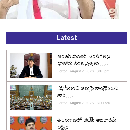
Latest
జంతర్‌మంతర్ నిరసనలపై
హైకోర్టు కీలక ప్రశ్నలు…..
Editor
August 7, 2026
8:10 pm
ఎఫ్‌సీఆర్‌ఏ బిల్లుపై కాంగ్రెస్ విప్
జారీ….
Editor
August 7, 2026
8:09 pm
తెలంగాణలో బీజేపీ అధికారమే
లక్ష్యం…