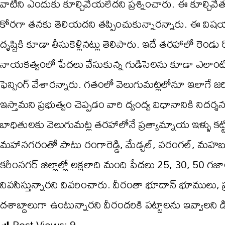
వాటిని ఎందుకు కూల్చివేయలేదని ప్రశ్నించారు. ఈ కూల్చి
కోరగా తనకు తెలియదని తప్పించుకున్నారన్నారు. ఈ విషయాన
దృష్టికి కూడా తీసుకెళ్లినట్లు తెలిపారు. ఇదే తరహాలో రెం
నాయకత్వంలో పేదలు వేసుకున్న గుడిసెలను కూడా ఎలాంటి దయ
ఫెన్సింగ్ వేశారన్నారు. గతంలో వెలుగుమట్లలోనూ ఇలాగే జరిగి
ఇస్తామని ప్రభుత్వం చెప్పడం వారి ద్వంద్వ విధానానికి నిదర
బాధితులకు వెలుగుమట్ల తరహాలోనే ప్రత్యామ్నాయ ఇళ్ళు కట్
మహానగరంతో పాటు రంగారెడ్డి, మేడ్చల్, వరంగల్, మహబూబ
కరీంనగర్ జిల్లాల్లో లక్షలాది మంది పేదలు 25, 30, 50 గజాల 
నివసిస్తున్నారని వివరించారు. వీరంతా భూదాన్ భూములు, 
దశాబ్దాలుగా ఉంటున్నారని వీరందరికి పట్టాలను ఇవ్వాలని 
Post Views:
9