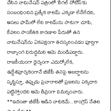
చేసిన నామినేషన్ పత్రంలో ‘లీగల్ నోటీస్’కు
సంబంధించిన ప్రత్యేక కాలమ్ ఎక్కడా లేనేలేదని,
అసలు ఫామ్‌లో లేని కాలమ్‌ను సాకుగా చూపి,
కేవలం సాంకేతిక కారణాల పేరుతో తన
నామినేషన్‌ను ఏకపక్షంగా తిరస్కరించడం పూర్తిగా
రాజ్యాంగ విరుద్ధమని ఆమె మండిపడ్డారు.
రాజకీయంగా ధైర్యంగా ఎదుర్కోలేక,
ఉద్దేశపూర్వకంగానే బీజేపీ తనపై అబద్ధాలను
సృష్టిస్తూ, తప్పుడు ప్రచారాలతో ప్రజలను పక్కదారి
పట్టిస్తోందని ఆమె తీవ్రంగా విమర్శించారు.
**ఇదంతా బీజేపీ ఆడిన నాటకమే.. కాంగ్రెస్ నేతల