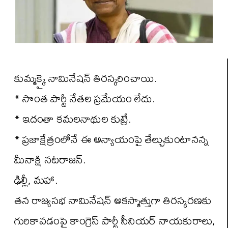
కుమ్మక్కై నామినేషన్ తిరస్కరించాయి.
* సొంత పార్టీ నేతల ప్రమేయం లేదు.
* ఇదంతా కమలనాథుల కుట్రే.
* ప్రజాక్షేత్రంలోనే ఈ అన్యాయంపై తేల్చుకుంటానన్న
మీనాక్షి నటరాజన్.
ఢిల్లీ, మహా.
తన రాజ్యసభ నామినేషన్ అకస్మాత్తుగా తిరస్కరణకు
గురికావడంపై కాంగ్రెస్ పార్టీ సీనియర్ నాయకురాలు,