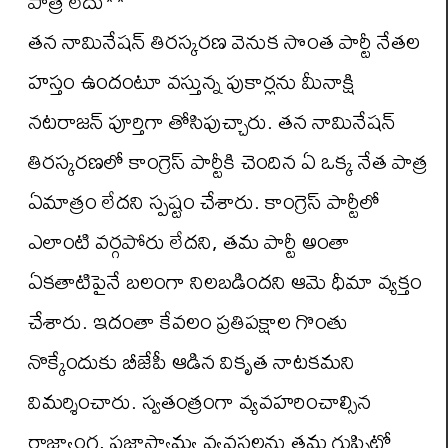
పాత్ర లేదు**
తన నామినేషన్ తిరస్కరణ వెనుక సొంత పార్టీ నేతల
హస్తం ఉందంటూ వస్తున్న పుకార్లను మీనాక్షి
నటరాజన్ పూర్తిగా తోసిపుచ్చారు. తన నామినేషన్‌
తిరస్కరణలో కాంగ్రెస్‌ పార్టీకి చెందిన ఏ ఒక్క నేత పాత్ర
ఏమాత్రం లేదని స్పష్టం చేశారు. కాంగ్రెస్ పార్టీలో
ఎలాంటి వర్గపోరు లేదని, తమ పార్టీ అంతా
ఏకతాటిపైనే బలంగా నిలబడిందని ఆమె ధీమా వ్యక్తం
చేశారు. ఇదంతా కేవలం ప్రతిపక్షాల గొంతు
నొక్కేందుకు బీజేపీ ఆడిన వికృత నాటకమని
విమర్శించారు. స్వతంత్రంగా వ్యవహరించాల్సిన
రాజ్యాంగ, ప్రజాస్వామ్య వ్యవస్థలను తమ గుప్పిట్లో