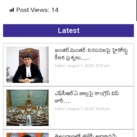
Post Views:
14
Latest
జంతర్‌మంతర్ నిరసనలపై హైకోర్టు
కీలక ప్రశ్నలు…..
Editor
August 7, 2026
8:10 pm
ఎఫ్‌సీఆర్‌ఏ బిల్లుపై కాంగ్రెస్ విప్
జారీ….
Editor
August 7, 2026
8:09 pm
తెలంగాణలో బీజేపీ అధికారమే