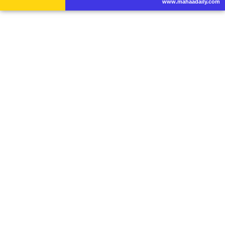
www.mahaadaily.com