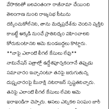
వేరొకరితో బలవంతంగా రాజీనామా చేయించి
తెలంగాణ నుంచి రాజ్యసభ సీటును
దక్కించుకోలేనని, తాను మధ్యప్రదేశ్‌కు చెందిన వ్యక్తిని
కాబట్టే అక్కడి నుంచే ప్రాతినిధ్యం వహించాలని
కోరుకుంటానని ఆమె కుండబద్దలు కొట్టారు.
**నాపై ఎలాంటి లీగల్ కేసులు లేవు**
నామినేషన్ పత్రాల్లో ఉద్దేశపూర్వకంగానే తప్పుడు
సమాచారం ఇచ్చానంటూ తనపై జరుగుతున్న
దుష్ప్రచారంపై మీనాక్షి నటరాజన్ స్పష్టతనిచ్చారు.
తనపై ఎలాంటి లీగల్ కేసులు లేవని ఆమె
ఖరాఖండిగా చెప్పారు. అసలు ఎన్నికల సంఘం జారీ