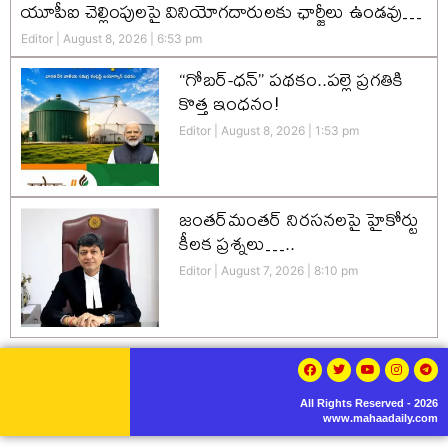
యూపీఐ చెల్లింపులపై వినియోగదారులకు ఛార్జీలు ఉండవు…
Editor
August 8, 2026
6:53 pm
“గోబర్-ధన్” పథకం..పల్లె ప్రగతికి
కొత్త ఇంధనం!
Editor
August 8, 2026
1:53 pm
జంతర్‌మంతర్ నిరసనలపై హైకోర్టు
కీలక ప్రశ్నలు…..
Editor
August 7, 2026
8:10 pm
All Rights Reserved - 2026
www.mahaadaily.com