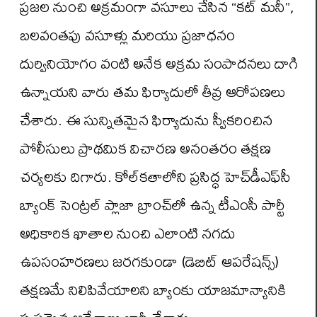
ప్రజల నుంచి అక్రమంగా వసూలు చేసిన “కట్ మనీ”,
బలవంతపు వసూళ్లు మరియు ప్రజాధనం
దుర్వినియోగం వంటి అనేక అక్రమ సంపాదనలు దాగి
ఉన్నాయని వారు తమ ఫిర్యాదులో తీవ్ర ఆరోపణలు
చేశారు. ఈ సున్నితమైన ఫిర్యాదును స్వీకరించిన
పోలీసులు ప్రాథమిక విచారణ అనంతరం తక్షణ
చర్యలకు దిగారు. కోల్‌కతాలోని ప్రసిద్ధ హెచ్‌డీఎఫ్‌సీ
బ్యాంక్ సెంట్రల్ ప్లాజా బ్రాంచ్‌లో ఉన్న టీఎంసీ పార్టీ
అధికారిక ఖాతాల నుంచి ఎలాంటి నగదు
ఉపసంహరణలు జరగకుండా (డెబిట్ ఆపరేషన్స్)
తక్షణమే నిలిపివేయాలని బ్యాంకు యాజమాన్యానికి