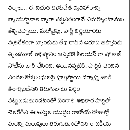
వర్గాలు.. ఈ నిధుల నిలిపివేత వ్యవహారాన్ని
న్యాయస్థానాల ద్వారా చట్టపరంగానే ఎదుర్కొంటామని
తేల్చిచెప్పాయి. మరోవైపు, పార్టీ నిర్ణయాలకు
వ్యతిరేకంగా బ్యాంకుకు లేఖ రాసిన అరూప్ బిస్వాస్‌కు
తృణమూల్ అధిష్ఠానం ఇప్పటికే సీరియస్ గా షోకాజ్
నోటీసు జారీ చేసింది. అయినప్పటికీ, పార్టీకి చెందిన
వందల కోట్ల నిధులపై పూర్తిస్థాయి దర్యాప్తు జరిగి
తీరాల్సిందేనని తిరుగుబాటు వర్గం
పట్టుబడుతుండటంతో బెంగాల్ అధికార పార్టీలో
చెలరేగిన ఈ ఆస్తుల యుద్ధం రాబోయే రోజుల్లో
మరెన్ని మలుపులు తిరుగుతుందోనని రాజకీయ