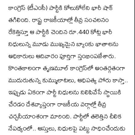
కాంగ్రెస్ (టీఎంసీ) పార్టీకి కోలుకోలేని భారీ షాక్
తగిలింది. రాష్ట్ర రాజకీయాల్లో తీవ్ర సంచలనం
రేకెత్తిస్తూ ఆ పార్టీకి చెందిన రూ.440 కోట్ల భారీ
నిధులున్న మూడు ముఖ్యమైన బ్యాంకు ఖాతాలను
అధికారులు ఆదివారం పూర్తిగా స్తంభింపజేశారు.
కొంతకాలంగా తృణమూల్ కాంగ్రెస్‌లో అంతర్గతంగా
ముదురుతున్న కుమ్ములాటలు, ఆధిపత్య పోరు కాస్తా..
ఇప్పుడు ఏకంగా పార్టీ నిధులను నిలిపివేసే స్థాయికి
చేరడం దేశవ్యాప్తంగా రాజకీయ వర్గాల్లో తీవ్ర
చర్చనీయాంశంగా మారింది. పార్టీలో తలెత్తిన చీలిక
నేపథ్యంలో.. ఆస్తులు, నిధులపై పట్టు సాధించేందుకు