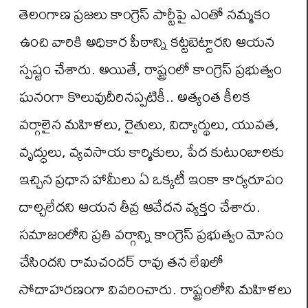
తెలంగాణ ప్రజలు కాంగ్రెస్ పార్టీపై ఎంతో నమ్మకం
ఉంచి వారికి అధికార పీఠాన్ని కట్టబెట్టారని ఆయన
స్పష్టం చేశారు. అయితే, రాష్ట్రంలో కాంగ్రెస్ ప్రభుత్వం
ఘనంగా కొలువుదీరినప్పటికీ.. అత్యంత కీలక
వర్గాలైన మహిళలు, రైతులు, విద్యార్థులు, యువత,
వృద్ధులు, వ్యవసాయ కార్మికులు, పేద కుటుంబాలకు
ఇచ్చిన ప్రధాన హామీలు ఏ ఒక్కటీ ఇంకా కార్యరూపం
దాల్చలేదని ఆయన తీవ్ర ఆవేదన వ్యక్తం చేశారు.
సమాజంలోని ప్రతి వర్గాన్ని కాంగ్రెస్ ప్రభుత్వం మోసం
చేసిందని రామచందర్ రావు తన లేఖలో
సోదాహరణంగా వివరించారు. రాష్ట్రంలోని మహిళలు