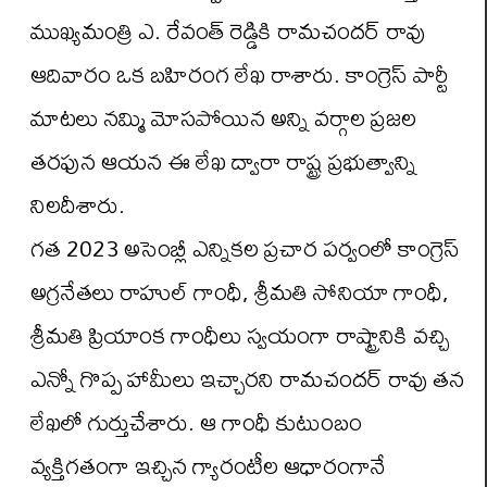
ముఖ్యమంత్రి ఎ. రేవంత్ రెడ్డికి రామచందర్ రావు
ఆదివారం ఒక బహిరంగ లేఖ రాశారు. కాంగ్రెస్ పార్టీ
మాటలు నమ్మి మోసపోయిన అన్ని వర్గాల ప్రజల
తరఫున ఆయన ఈ లేఖ ద్వారా రాష్ట్ర ప్రభుత్వాన్ని
నిలదీశారు.
గత 2023 అసెంబ్లీ ఎన్నికల ప్రచార పర్వంలో కాంగ్రెస్
అగ్రనేతలు రాహుల్ గాంధీ, శ్రీమతి సోనియా గాంధీ,
శ్రీమతి ప్రియాంక గాంధీలు స్వయంగా రాష్ట్రానికి వచ్చి
ఎన్నో గొప్ప హామీలు ఇచ్చారని రామచందర్ రావు తన
లేఖలో గుర్తుచేశారు. ఆ గాంధీ కుటుంబం
వ్యక్తిగతంగా ఇచ్చిన గ్యారంటీల ఆధారంగానే