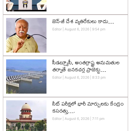
జెన్-జీ దేశ వ్యతిరేకులు కాదు…
Editor
August 6, 2026
9:54 pm
సీడబ్ల్యూసీ, అంతర్రాష్ట్ర అనుమతుల
తర్వాతే బనకచర్ల ప్రాజెక్టు…
Editor
August 6, 2026
8:33 pm
నీట్ పరీక్షలో భారీ మార్పులకు కేంద్రం
కసరత్తు….
Editor
August 6, 2026
7:11 pm