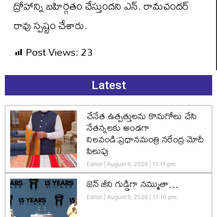
ద్రోహాన్ని బహిర్గతం చేస్తుందని ఎన్. రామచందర్
రావు స్పష్టం చేశారు.
Post Views:
23
Latest
చేనేత ఉత్పత్తులను కొనుగోలు చేసి
నేతన్నలకు అండగా
నిలవండి:ప్రధానమంత్రి నరేంద్ర మోదీ
పిలుపు
Editor
August 6, 2026
11:11 pm
జెన్‌ జీని గుడ్డిగా నమ్ముతా…
Editor
August 6, 2026
11:10 pm