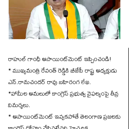
రాహుల్ గాంధీ అపాయింట్‌మెంట్ ఇప్పించండి!
* ముఖ్యమంత్రి రేవంత్ రెడ్డికి బీజేపీ రాష్ట్ర అధ్యక్షుడు
ఎన్.రామచందర్ రావు బహిరంగ లేఖ.
*హామీల అమలులో కాంగ్రెస్ ప్రభుత్వ వైఫల్యంపై తీవ్ర
విమర్శలు.
* అపాయింట్‌మెంట్ ఇవ్వకపోతే తెలంగాణ ప్రజలకు
కాంగ్రెస్ ద్రోహం చేసినట్లేనని హెచ్చరిక.