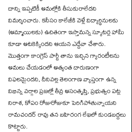
దాన్ని ఇప్పటికీ అమల్లోకి తీసుకురాలేదని
విమర్శించారు. కనీసం కాలేజీకి వెళ్లే విద్యార్థినులకు
(అమ్మాయిలకు) ఉచితంగా ఇస్తామన్న స్కూటర్ల హామీ
కూడా అటకెక్కిందని ఆయన ఎద్దేవా చేశారు.
మొత్తంగా కాంగ్రెస్ పార్టీ తాను ఇచ్చిన గ్యారంటీలను
అమలు చేయడంలో అత్యంత దారుణంగా
విఫలమైందని, దీనివల్ల తెలంగాణ వ్యాప్తంగా ఉన్న
విభిన్న వర్గాల ప్రజల్లో తీవ్ర అసంతృప్తి, ప్రభుత్వం పట్ల
నిరాశ, కోపం రోజురోజుకూ పెరిగిపోతున్నాయని
రామచందర్ రావు తన బహిరంగ లేఖలో కుండబద్దలు
కొట్టారు.