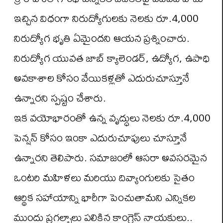
ఇచ్చిన విధంగా నిరుద్యోగులకు నెలకు రూ.4,000
నిరుద్యోగ భృతి ఏమైందని ఆయన ప్రశ్నించారు.
నిరుద్యోగ యువత జాబ్ క్యాలెండర్, ఉద్యోగ, ఉపాధి
అవకాశాల కోసం వేయికళ్లతో ఎదురుచూస్తూనే
ఉన్నారని స్పష్టం చేశారు.
ఇక వయోభారంతో ఉన్న వృద్ధులు నెలకు రూ.4,000
పెన్షన్ కోసం ఇంకా ఎదురుచూపులు చూస్తూనే
ఉన్నారని తెలిపారు. సమాజంలో ఆసరా అవసరమైన
ఒంటరి మహిళలు మరియు దివ్యాంగులకు సైతం
ఆర్థిక సహాయాన్ని భారీగా పెంచుతామని ఎన్నికల
ముందు ప్రగల్భాలు పలికిన కాంగ్రెస్ నాయకులు..