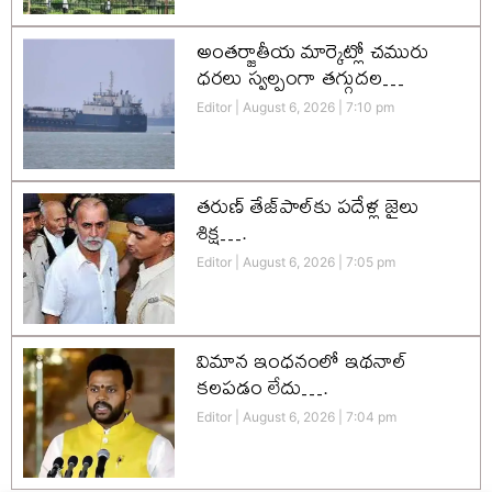
అంతర్జాతీయ మార్కెట్లో చమురు
ధరలు స్వల్పంగా తగ్గుదల…
Editor
August 6, 2026
7:10 pm
తరుణ్ తేజ్‌పాల్‌కు పదేళ్ల జైలు
శిక్ష….
Editor
August 6, 2026
7:05 pm
విమాన ఇంధనంలో ఇథనాల్
కలపడం లేదు….
Editor
August 6, 2026
7:04 pm