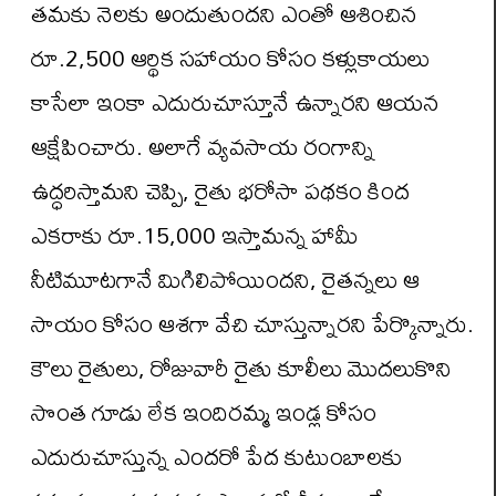
తమకు నెలకు అందుతుందని ఎంతో ఆశించిన
రూ.2,500 ఆర్థిక సహాయం కోసం కళ్లుకాయలు
కాసేలా ఇంకా ఎదురుచూస్తూనే ఉన్నారని ఆయన
ఆక్షేపించారు. అలాగే వ్యవసాయ రంగాన్ని
ఉద్ధరిస్తామని చెప్పి, రైతు భరోసా పథకం కింద
ఎకరాకు రూ.15,000 ఇస్తామన్న హామీ
నీటిమూటగానే మిగిలిపోయిందని, రైతన్నలు ఆ
సాయం కోసం ఆశగా వేచి చూస్తున్నారని పేర్కొన్నారు.
కౌలు రైతులు, రోజువారీ రైతు కూలీలు మొదలుకొని
సొంత గూడు లేక ఇందిరమ్మ ఇండ్ల కోసం
ఎదురుచూస్తున్న ఎందరో పేద కుటుంబాలకు