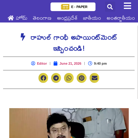
E - PAPER
హోమ్
తెలంగాణ
ఆంధ్రప్రదేశ్
జాతీయం
అంతర్జాతీయం
రాహుల్ గాంధీ అపాయింట్‌మెంట్
ఇప్పించండి!
Editor
June 21, 2026
9:40 pm