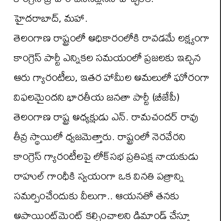
హైదరాబాద్, మహా.
తెలంగాణ రాష్ట్రంలో అధికారంలోకి రావడమే లక్ష్యంగా
కాంగ్రెస్ పార్టీ ఎన్నికల సమయంలో ప్రజలకు ఇచ్చిన
ఆరు గ్యారంటీలు, ఇతర హామీల అమలులో ఘోరంగా
విఫలమైందని భారతీయ జనతా పార్టీ (బీజేపీ)
తెలంగాణ రాష్ట్ర అధ్యక్షుడు ఎన్. రామచందర్ రావు
తీవ్ర స్థాయిలో ధ్వజమెత్తారు. రాష్ట్రంలో నెరవేరని
కాంగ్రెస్ గ్యారంటీలపై లోక్‌సభ ప్రతిపక్ష నాయకుడు
రాహుల్ గాంధీకి స్వయంగా ఒక వినతి పత్రాన్ని
సమర్పించేందుకు వీలుగా.. ఆయనతో తనకు
అపాయింట్‌మెంట్ కల్పించాలని డిమాండ్ చేస్తూ