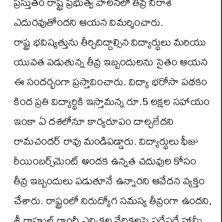
ప్రస్తుతం రాష్ట్ర ప్రభుత్వ పాలనలో తీవ్ర నిరాశే
ఎదురవుతోందని ఆయన విమర్శించారు.
రాష్ట్ర భవిష్యత్తును తీర్చిదిద్దాల్సిన విద్యార్థులు మరియు
యువత పడుతున్న తీవ్ర ఇబ్బందులను సైతం ఆయన
ఈ సందర్భంగా ప్రస్తావించారు. విద్యా భరోసా పథకం
కింద ప్రతి విద్యార్థికి ఇస్తామన్న రూ.5 లక్షల సహాయం
ఇంకా ఏ దశలోనూ కార్యరూపం దాల్చలేదని
రామచందర్ రావు మండిపడ్డారు. విద్యార్థులు ఫీజు
రీయింబర్స్‌మెంట్ అందక ఉన్నత చదువుల కోసం
తీవ్ర ఇబ్బందులు పడుతూనే ఉన్నారని ఆవేదన వ్యక్తం
చేశారు. రాష్ట్రంలో నిరుద్యోగ సమస్య తీవ్రంగా ఉందని,
శ్రీ రాహుల్ గాంధీ ఎన్నికల వేదికలపై పదేపదే హామీ