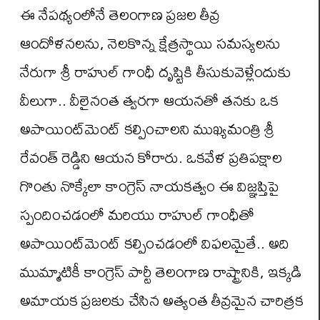
ఈ నేపథ్యంలోనే తెలంగాణ ప్రజల తీవ్ర
ఆందోళనలను, నెలకొన్న క్షేత్రస్థాయి సమస్యలను
నేరుగా శ్రీ రాహుల్ గాంధీ దృష్టికి తీసుకువెళ్లేందుకు
వీలుగా.. వీలైనంత త్వరగా ఆయనతో తనకు ఒక
అపాయింట్‌మెంట్ కల్పించాలని ముఖ్యమంత్రి శ్రీ
రేవంత్ రెడ్డిని ఆయన కోరారు. ఒకవేళ ప్రతిపక్షాల
గొంతు నొక్కేలా కాంగ్రెస్ నాయకత్వం ఈ విజ్ఞప్తిపై
స్పందించడంలో మరియు రాహుల్ గాంధీతో
అపాయింట్‌మెంట్ కల్పించడంలో విఫలమైతే.. అది
ముమ్మాటికీ కాంగ్రెస్ పార్టీ తెలంగాణ రాష్ట్రానికి, ఇక్కడి
అమాయక ప్రజలకు చేసిన అత్యంత తీవ్రమైన చారిత్రక