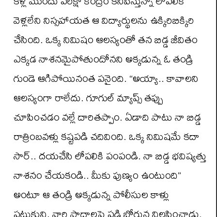
కళ్ల ముందు పరీక్షా కేంద్రం కనిపిస్తున్నా లోపలికి
వెళ్లలేని నిస్సహాయత ఆ విద్యార్థులను ఉక్కిరిబిక్కిరి
చేసింది. ఒక్క నిమిషం ఆలస్యంతో తన బిడ్డ జీవితం
ఎక్కడ నాశనమైపోతుందోనని అక్కడున్న ఓ తండ్రి
గుండె ఆగిపోయినంత పనైంది. “అయ్యా.. కావాలని
ఆలస్యంగా రాలేదు. గూగుల్ మ్యాప్స్ తప్పు
చూపించడం వల్లే దారితప్పాం. ఏడాది పాటు నా బిడ్డ
రాత్రింబవళ్లు కష్టపడి చదివింది. ఒక్క నిమిషమే కదా
సార్.. దయచేసి లోపలికి పంపండి. నా బిడ్డ భవిష్యత్తు
నాశనం చేయకండి.. మీకు పుణ్యం ఉంటుంది”
అంటూ ఆ తండ్రి అక్కడున్న పోలీసుల కాళ్లు
పట్టుకుని, వారి పాదాలపై పడి బోరున విలపించాడు.