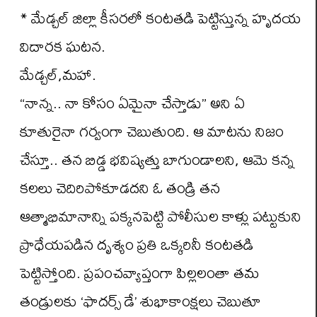
* మేడ్చల్ జిల్లా కీసరలో కంటతడి పెట్టిస్తున్న హృదయ
విదారక ఘటన.
మేడ్చల్,మహా.
“నాన్న.. నా కోసం ఏమైనా చేస్తాడు” అని ఏ
కూతురైనా గర్వంగా చెబుతుంది. ఆ మాటను నిజం
చేస్తూ.. తన బిడ్డ భవిష్యత్తు బాగుండాలని, ఆమె కన్న
కలలు చెదిరిపోకూడదని ఓ తండ్రి తన
ఆత్మాభిమానాన్ని పక్కనపెట్టి పోలీసుల కాళ్లు పట్టుకుని
ప్రాధేయపడిన దృశ్యం ప్రతి ఒక్కరినీ కంటతడి
పెట్టిస్తోంది. ప్రపంచవ్యాప్తంగా పిల్లలంతా తమ
తండ్రులకు ‘ఫాదర్స్ డే’ శుభాకాంక్షలు చెబుతూ