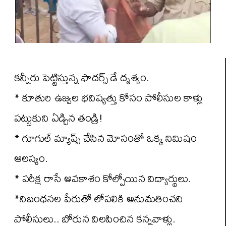
కన్నీరు పెట్టిస్తున్న ఫాదర్స్ డే దృశ్యం.
* కూతురి ఉజ్వల భవిష్యత్తు కోసం పోలీసుల కాళ్లు
పట్టుకుని ఏడ్చిన తండ్రి!
* గూగుల్ మ్యాప్స్ చేసిన మోసంతో ఒక్క నిమిషం
ఆలస్యం.
* పరీక్ష రాసే అవకాశం కోల్పోయిన విద్యార్థులు.
*నిబంధనల పేరుతో లోపలికి అనుమతించని
పోలీసులు.. బోరున విలపించిన కన్నవాళ్లు.