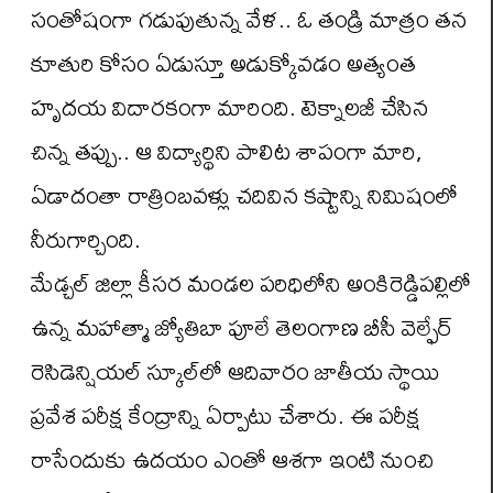
సంతోషంగా గడుపుతున్న వేళ.. ఓ తండ్రి మాత్రం తన
కూతురి కోసం ఏడుస్తూ అడుక్కోవడం అత్యంత
హృదయ విదారకంగా మారింది. టెక్నాలజీ చేసిన
చిన్న తప్పు.. ఆ విద్యార్థిని పాలిట శాపంగా మారి,
ఏడాదంతా రాత్రింబవళ్లు చదివిన కష్టాన్ని నిమిషంలో
నీరుగార్చింది.
మేడ్చల్ జిల్లా కీసర మండల పరిధిలోని అంకిరెడ్డిపల్లిలో
ఉన్న మహాత్మా జ్యోతిబా పూలే తెలంగాణ బీసీ వెల్ఫేర్
రెసిడెన్షియల్ స్కూల్‌లో ఆదివారం జాతీయ స్థాయి
ప్రవేశ పరీక్ష కేంద్రాన్ని ఏర్పాటు చేశారు. ఈ పరీక్ష
రాసేందుకు ఉదయం ఎంతో ఆశగా ఇంటి నుంచి