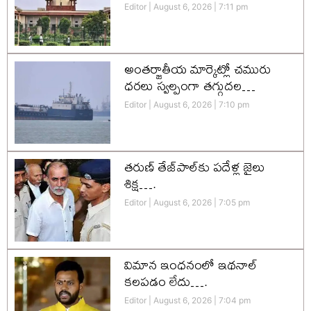
Editor
August 6, 2026
7:11 pm
అంతర్జాతీయ మార్కెట్లో చమురు
ధరలు స్వల్పంగా తగ్గుదల…
Editor
August 6, 2026
7:10 pm
తరుణ్ తేజ్‌పాల్‌కు పదేళ్ల జైలు
శిక్ష….
Editor
August 6, 2026
7:05 pm
విమాన ఇంధనంలో ఇథనాల్
కలపడం లేదు….
Editor
August 6, 2026
7:04 pm