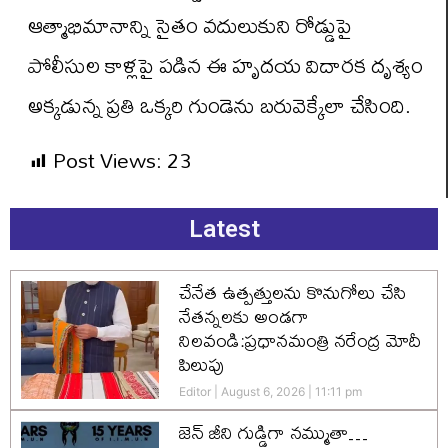
ఆత్మాభిమానాన్ని సైతం వదులుకుని రోడ్డుపై
పోలీసుల కాళ్లపై పడిన ఈ హృదయ విదారక దృశ్యం
అక్కడున్న ప్రతి ఒక్కరి గుండెను బరువెక్కేలా చేసింది.
Post Views:
23
Latest
చేనేత ఉత్పత్తులను కొనుగోలు చేసి
నేతన్నలకు అండగా
నిలవండి:ప్రధానమంత్రి నరేంద్ర మోదీ
పిలుపు
Editor
August 6, 2026
11:11 pm
జెన్‌ జీని గుడ్డిగా నమ్ముతా…