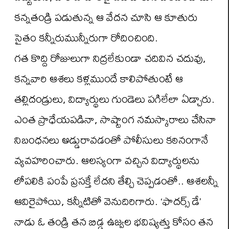
కన్నతండ్రి పడుతున్న ఆ వేదన చూసి ఆ కూతురు
సైతం కన్నీరుమున్నీరుగా రోదించింది.
గత కొద్ది రోజులుగా నిద్రలేకుండా చదివిన చదువు,
కన్నవారి ఆశలు కళ్లముందే కాలిపోతుంటే ఆ
తల్లిదండ్రులు, విద్యార్థులు గుండెలు పగిలేలా ఏడ్చారు.
ఎంత ప్రాధేయపడినా, సాష్టాంగ నమస్కారాలు చేసినా
నిబంధనలు అడ్డురావడంతో పోలీసులు కఠినంగానే
వ్యవహరించారు. ఆలస్యంగా వచ్చిన విద్యార్థులను
లోపలికి పంపే ప్రసక్తే లేదని తేల్చి చెప్పడంతో.. ఆశలన్నీ
ఆవిరైపోయి, కన్నీటితో వెనుదిరిగారు. ‘ఫాదర్స్ డే’
నాడు ఓ తండ్రి తన బిడ్డ ఉజ్వల భవిష్యత్తు కోసం తన