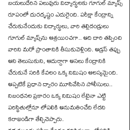
బయలుదేరిన పలువురు విద్యార్థులకు గూగుల్ మ్యాప్స్
రూపంలో దురదృష్టం ఎదురైంది. పరీక్షా కేంద్రాన్ని
చేరుకునేందుకు విద్యార్థులు, వారి తల్లిదండ్రులు
గూగుల్ మ్యాప్స్‌ను ఆశ్రయించగా.. అది దారి తప్పించి
వారిని మరో ప్రాంతానికి తీసుకువెళ్లింది. అడ్రస్ తప్పు
అని తెలుసుకుని, ఆదుర్దాగా అసలు కేంద్రానికి
చేరుకునే సరికి కేవలం ఒక్క నిమిషం ఆలస్యమైంది.
అప్పటికే ప్రధాన ద్వారం మూసివేసిన పోలీసులు..
నిబంధనల ప్రకారం ఒక్క నిమిషం లేటైనా ఎట్టి
పరిస్థితుల్లోనూ లోపలికి అనుమతించేది లేదని
కరాఖండిగా తేల్చిచెప్పారు.