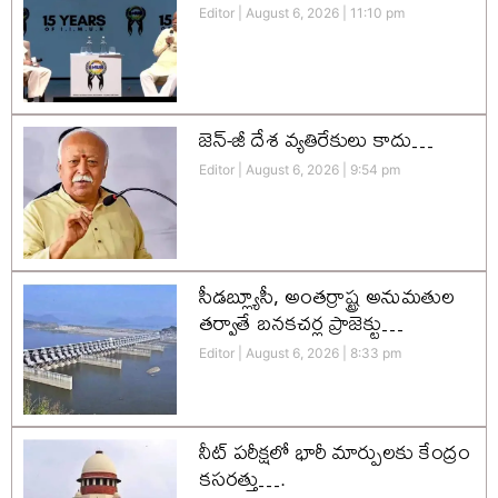
Editor
August 6, 2026
11:10 pm
జెన్-జీ దేశ వ్యతిరేకులు కాదు…
Editor
August 6, 2026
9:54 pm
సీడబ్ల్యూసీ, అంతర్రాష్ట్ర అనుమతుల
తర్వాతే బనకచర్ల ప్రాజెక్టు…
Editor
August 6, 2026
8:33 pm
నీట్ పరీక్షలో భారీ మార్పులకు కేంద్రం
కసరత్తు….