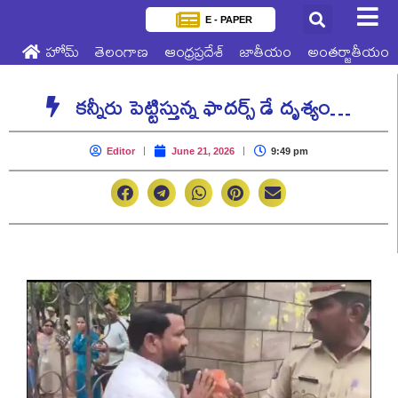
E - PAPER
హోమ్
తెలంగాణ
ఆంధ్రప్రదేశ్
జాతీయం
అంతర్జాతీయం
కన్నీరు పెట్టిస్తున్న ఫాదర్స్ డే దృశ్యం…
Editor
June 21, 2026
9:49 pm