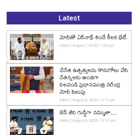
Latest
మోదీతో ఏక్‌నాథ్ శిందే కీలక భేటీ.
Editor
August 7, 2026
1:43 pm
చేనేత ఉత్పత్తులను కొనుగోలు చేసి
నేతన్నలకు అండగా
నిలవండి:ప్రధానమంత్రి నరేంద్ర
మోదీ పిలుపు
Editor
August 6, 2026
11:11 pm
జెన్‌ జీని గుడ్డిగా నమ్ముతా…
Editor
August 6, 2026
11:10 pm