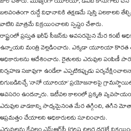
జారీ చేశారు. ముఖ్యంగా యూరియా, డీఏపీ కొనుగోలు చేసే 
బలవంతంగా రుద్దే విధానానికి తక్షణమే స్వస్తి పలకాలని తే
వాటిని మాత్రమే విక్రయించాలని స్పష్టం చేశారు.
రాష్ట్రంలో ప్రస్తుత ఖరీఫ్ సీజన్‌కు అవసరమైన మేర కంటే 
ఉన్నాయని మంత్రి వెల్లడించారు. ఎక్కడా యూరియా కొరత త
అధికారులను ఆదేశించారు. రైతులకు ఎరువుల పంపిణీ పారద
నిర్వహణ సజావుగా ఉండేలా ఎప్పటికప్పుడు పర్యవేక్షించా
దిగుబడినిచ్చే ‘నానో యూరియా’ ప్రయోజనాలపై గ్రామస్థాయి
అవసరం ఉందన్నారు. ఇటీవల కాలంలో ప్రకృతి వ్యవసాయం 
ఎరువుల వాడకాన్ని సాధ్యమైనంత మేర తగ్గించి, తగిన మోత
అప్రమత్తం చేయాలని అధికారులకు సూచించారు.
ఎరువులను కేవలం ఎమ్‌ఆర్‌పీ (గరిష్ట చిల్లర ధర)కే విక్రయ