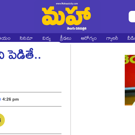
ాతీయం
సినిమా
విద్య
క్రీడలు
ఆరోగ్యం
గ్యాలరీ
వీడ
పెడితే..
!
4:26 pm