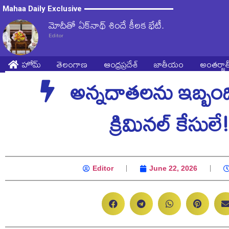
Mahaa Daily Exclusive
మోదీతో ఏక్‌నాథ్ శిందే కీలక భేటీ.
Editor
హోమ్
తెలంగాణ
ఆంధ్రప్రదేశ్
జాతీయం
అంతర్జ
అన్నదాతలను ఇబ్బంది 
క్రిమినల్ కేసులే
Editor
June 22, 2026