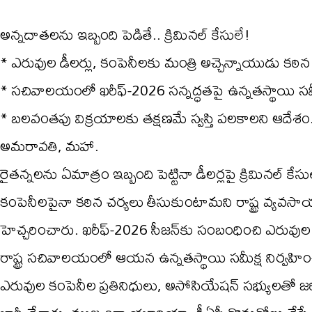
అన్నదాతలను ఇబ్బంది పెడితే.. క్రిమినల్ కేసులే!
* ఎరువుల డీలర్లు, కంపెనీలకు మంత్రి అచ్చెన్నాయుడు కఠిన 
* సచివాలయంలో ఖరీఫ్-2026 సన్నద్ధతపై ఉన్నతస్థాయి సమీ
* బలవంతపు విక్రయాలకు తక్షణమే స్వస్తి పలకాలని ఆదేశం
అమరావతి, మహా.
రైతన్నలను ఏమాత్రం ఇబ్బంది పెట్టినా డీలర్లపై క్రిమిన
కంపెనీలపైనా కఠిన చర్యలు తీసుకుంటామని రాష్ట్ర వ్యవసాయ
హెచ్చరించారు. ఖరీఫ్-2026 సీజన్‌కు సంబంధించి ఎరు
రాష్ట్ర సచివాలయంలో ఆయన ఉన్నతస్థాయి సమీక్ష నిర్వహ
ఎరువుల కంపెనీల ప్రతినిధులు, అసోసియేషన్ సభ్యులతో జ