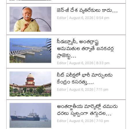
జెన్-జీ దేశ వ్యతిరేకులు కాదు…
Editor
August 6, 2026
9:54 pm
సీడబ్ల్యూసీ, అంతర్రాష్ట్ర
అనుమతుల తర్వాతే బనకచర్ల
ప్రాజెక్టు…
Editor
August 6, 2026
8:33 pm
నీట్ పరీక్షలో భారీ మార్పులకు
కేంద్రం కసరత్తు….
Editor
August 6, 2026
7:11 pm
అంతర్జాతీయ మార్కెట్లో చమురు
ధరలు స్వల్పంగా తగ్గుదల…
Editor
August 6, 2026
7:10 pm