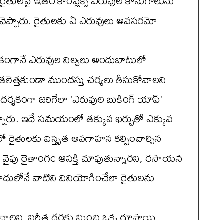
రైతులపై ఇతర కాంప్లెక్స్ ఎరువుల కొనుగోలును
ల్చిచెప్పారు. రైతులకు ఏ ఎరువులు అవసరమో
అధికంగానే ఎరువుల నిల్వలు అందుబాటులో
లెత్తకుండా ముందస్తు చర్యలు తీసుకోవాలని
ర్శకంగా జరిగేలా ‘ఎరువుల బుకింగ్ యాప్’
లన్నారు. ఇదే సమయంలో తక్కువ ఖర్చుతో ఎక్కువ
లో రైతులకు విస్తృత అవగాహన కల్పించాల్సిన
వైపు రైతాంగం ఆసక్తి చూపుతున్నారని, రసాయన
ాదులోనే వాటిని వినియోగించేలా రైతులను
ించాలని, నిర్ణీత ధరకు మించి ఒక్క రూపాయి