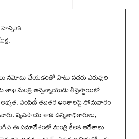
హెచ్చరిక.
క్ష.
.
ల్ కేసులు నమోదు చేయడంతో పాటు సదరు ఎరువుల
 శాఖ మంత్రి అచ్చెన్నాయుడు తీవ్రస్థాయిలో
వుల లభ్యత, పంపిణీ తదితర అంశాలపై సోమవారం
ించారు. వ్యవసాయ శాఖ ఉన్నతాధికారులు,
రిగిన ఈ సమావేశంలో మంత్రి కీలక ఆదేశాలు