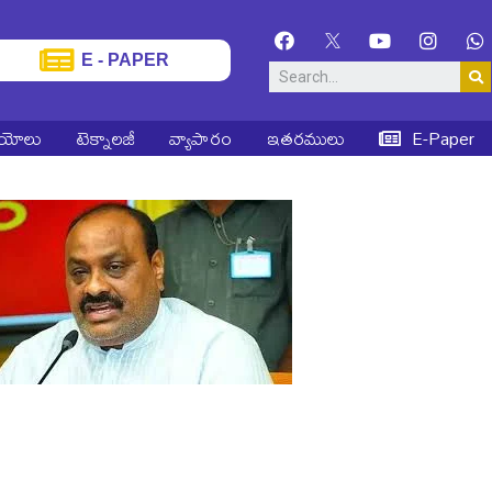
E - PAPER
ియోలు
టెక్నాలజీ
వ్యాపారం
ఇతరములు
E-Paper