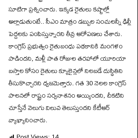
సూటిగా ప్రశ్నించారు. ఇక్కడ రైతులు కష్టాల్లో
అల్లాడుతుంటే.. సీఎం మాత్రం డబ్బుల సంచులన్నీ ఢిల్లీ
పెద్దలకు పంపిస్తున్నారని తీవ్ర ఆరోపణలు చేశారు.
కాంగ్రెస్ ప్రభుత్వం రైతుబంధు పథకానికి మంగళం
పాడిందని, మళ్లీ పాత రోజుల తరహాలో యూరియా
బస్తాల కోసం రైతులు క్యూలైన్లలో నిలబడే దుస్థితిని
తీసుకొచ్చారని ధ్వజమెత్తారు. గత 30 నెలల కాంగ్రెస్
పాలనలో రాష్ట్రం సర్వనాశనం అయ్యిందని, చీకటిని
చూస్తేనే వెలుగు విలువ తెలుస్తుందని కేటీఆర్
వ్యాఖ్యానించారు.
Post Views:
14