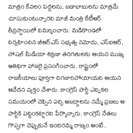
మాత్రం కేవలం పెద్దలను, బడాబాబులను మాత్రమే
చూసుకుంటున్నారని మాజీ మంత్రి కేటీఆర్
తీవ్రస్థాయిలో విమర్శించారు. మడికొండలో
నిర్వహించిన బీఆర్ఎస్ సభ్యత్వ నమోదు, ఎస్ఐఆర్,
సోషల్ మీడియా శిక్షణా తరగతులకు ఆయన ముఖ్య
అతిథిగా హాజరై ప్రసంగించారు. రాష్ట్రంలో
రాజకీయాలు పూర్తిగా దిగజారిపోయాయని ఆయన
ఆవేదన వ్యక్తం చేశారు. కాంగ్రెస్ పార్టీ ఎన్నికల
సమయంలో చెప్పిన పచ్చి అబద్ధాలను నమ్మే ప్రజలు ఆ
పార్టీకి పట్టంకట్టారని పేర్కొన్నారు. కాంగ్రెస్ నేతలు
గొప్పగా చెప్పుకునే ఇందిరమ్మ రాజ్యం అంటే..