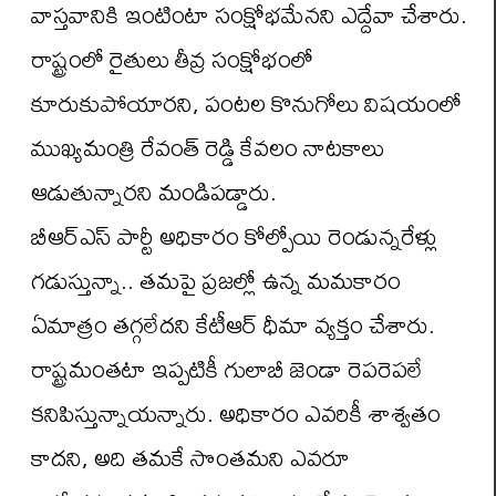
వాస్తవానికి ఇంటింటా సంక్షోభమేనని ఎద్దేవా చేశారు.
రాష్ట్రంలో రైతులు తీవ్ర సంక్షోభంలో
కూరుకుపోయారని, పంటల కొనుగోలు విషయంలో
ముఖ్యమంత్రి రేవంత్ రెడ్డి కేవలం నాటకాలు
ఆడుతున్నారని మండిపడ్డారు.
బీఆర్ఎస్ పార్టీ అధికారం కోల్పోయి రెండున్నరేళ్లు
గడుస్తున్నా.. తమపై ప్రజల్లో ఉన్న మమకారం
ఏమాత్రం తగ్గలేదని కేటీఆర్ ధీమా వ్యక్తం చేశారు.
రాష్ట్రమంతటా ఇప్పటికీ గులాబీ జెండా రెపరెపలే
కనిపిస్తున్నాయన్నారు. అధికారం ఎవరికీ శాశ్వతం
కాదని, అది తమకే సొంతమని ఎవరూ