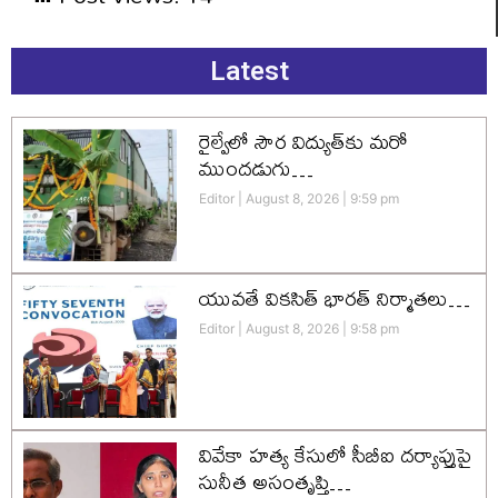
Latest
రైల్వేలో సౌర విద్యుత్‌కు మరో
ముందడుగు…
Editor
August 8, 2026
9:59 pm
యువతే వికసిత్‌ భారత్‌ నిర్మాతలు…
Editor
August 8, 2026
9:58 pm
వివేకా హత్య కేసులో సీబీఐ దర్యాప్తుపై
సునీత అసంతృప్తి…