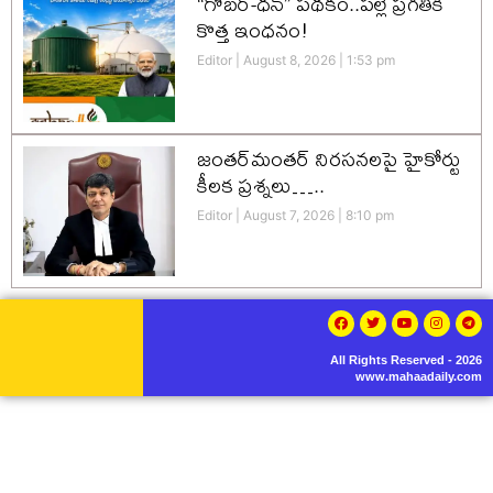
“గోబర్-ధన్” పథకం..పల్లె ప్రగతికి
కొత్త ఇంధనం!
Editor
August 8, 2026
1:53 pm
జంతర్‌మంతర్ నిరసనలపై హైకోర్టు
కీలక ప్రశ్నలు…..
Editor
August 7, 2026
8:10 pm
All Rights Reserved - 2026
www.mahaadaily.com