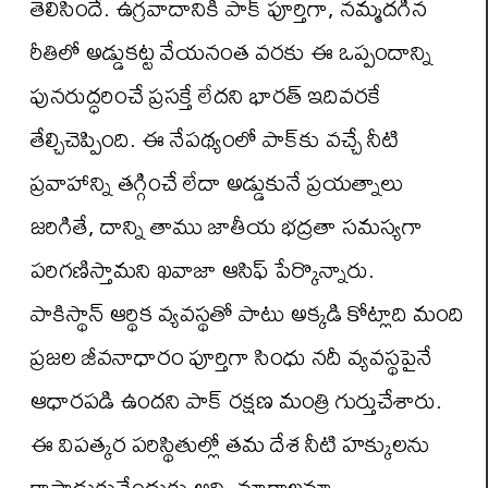
తెలిసిందే. ఉగ్రవాదానికి పాక్ పూర్తిగా, నమ్మదగిన
రీతిలో అడ్డుకట్ట వేయనంత వరకు ఈ ఒప్పందాన్ని
పునరుద్ధరించే ప్రసక్తే లేదని భారత్ ఇదివరకే
తేల్చిచెప్పింది. ఈ నేపథ్యంలో పాక్‌కు వచ్చే నీటి
ప్రవాహాన్ని తగ్గించే లేదా అడ్డుకునే ప్రయత్నాలు
జరిగితే, దాన్ని తాము జాతీయ భద్రతా సమస్యగా
పరిగణిస్తామని ఖవాజా ఆసిఫ్ పేర్కొన్నారు.
పాకిస్థాన్ ఆర్థిక వ్యవస్థతో పాటు అక్కడి కోట్లాది మంది
ప్రజల జీవనాధారం పూర్తిగా సింధు నదీ వ్యవస్థపైనే
ఆధారపడి ఉందని పాక్ రక్షణ మంత్రి గుర్తుచేశారు.
ఈ విపత్కర పరిస్థితుల్లో తమ దేశ నీటి హక్కులను
కాపాడుకునేందుకు అన్ని మార్గాలనూ