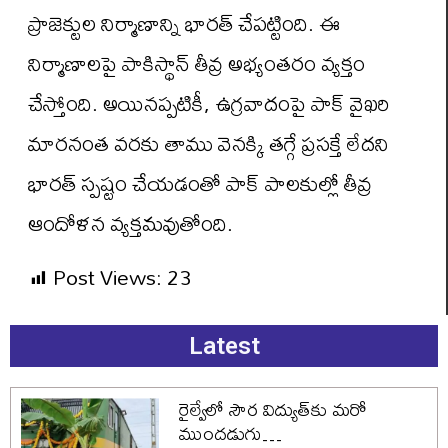
ప్రాజెక్టుల నిర్మాణాన్ని భారత్ చేపట్టింది. ఈ
నిర్మాణాలపై పాకిస్థాన్ తీవ్ర అభ్యంతరం వ్యక్తం
చేస్తోంది. అయినప్పటికీ, ఉగ్రవాదంపై పాక్ వైఖరి
మారనంత వరకు తాము వెనక్కి తగ్గే ప్రసక్తే లేదని
భారత్ స్పష్టం చేయడంతో పాక్ పాలకుల్లో తీవ్ర
ఆందోళన వ్యక్తమవుతోంది.
Post Views:
23
Latest
రైల్వేలో సౌర విద్యుత్‌కు మరో
ముందడుగు…