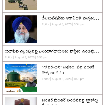
డీలిమిటేషన్‌కు అకాలీదళ్‌ మద్దతు…
Editor
August 8, 2026
6:54 pm
యూపీఐ చెల్లింపులపై వినియోగదారులకు ఛార్జీలు ఉండవు…
Editor
August 8, 2026
6:53 pm
“గోబర్-ధన్” పథకం..పల్లె ప్రగతికి
కొత్త ఇంధనం!
Editor
August 8, 2026
1:53 pm
జంతర్‌మంతర్ నిరసనలపై హైకోర్టు