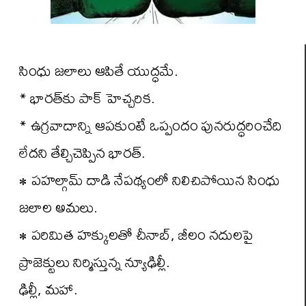
సింధు జలాలు ఆపితే యుద్ధమే.
* భారత్‌కు పాక్ హెచ్చరిక.
* ఉగ్రవాదాన్ని ఆపకుంటే ఒప్పందం పునరుద్ధరించేది
లేదని తేల్చిచెప్పిన భారత్.
• పహల్గామ్ దాడి నేపథ్యంలో నిలిచిపోయిన సింధు
జలాల అమలు.
• పరిమిత హక్కులతో చీనాబ్, జీలం నదులపై
ప్రాజెక్టులు నిర్మిస్తున్న న్యూఢిల్లీ.
ఢిల్లీ, మహా.