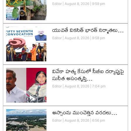
Editor
August 8, 2026
9:59 pm
యువతే వికసిత్‌ భారత్‌ నిర్మాతలు…
Editor
August 8, 2026
9:58 pm
వివేకా హత్య కేసులో సీబీఐ దర్యాప్తుపై
సునీత అసంతృప్తి…
Editor
August 8, 2026
7:04 pm
అస్సాంను ముంచెత్తిన వరదలు…
Editor
August 8, 2026
6:56 pm