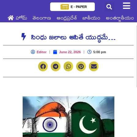
E - PAPER
హోమ్
తెలంగాణ
ఆంధ్రప్రదేశ్
జాతీయం
అంతర్జాతీయం
సింధు జలాలు ఆపితే యుద్ధమే…
Editor
June 22, 2026
5:00 pm