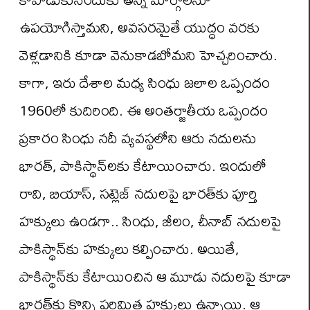
ఉపయోగిస్తామని, అవసరమైతే యుద్ధం వరకు
వెళ్లడానికి కూడా వెనుకాడబోమని హెచ్చరించారు.
కాగా, ఇరు దేశాల మధ్య సింధు జలాల ఒప్పందం
1960లో కుదిరింది. ఈ అంతర్జాతీయ ఒప్పందం
ప్రకారం సింధు నదీ వ్యవస్థలోని ఆరు నదులను
భారత్, పాకిస్థాన్‌లకు కేటాయించారు. ఇందులో
రావి, బియాస్, సట్లెజ్ నదులపై భారత్‌కు పూర్తి
హక్కులు ఉండగా.. సింధు, జీలం, చీనాబ్ నదులపై
పాకిస్థాన్‌కు హక్కులు కల్పించారు. అయితే,
పాకిస్థాన్‌కు కేటాయించిన ఆ మూడు నదులపై కూడా
భారత్‌కు కొన్ని పరిమిత హక్కులు ఉన్నాయి. ఆ