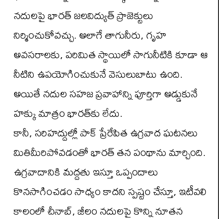
నదులపై భారత్ జలవిద్యుత్ ప్రాజెక్టులు
నిర్మించుకోవచ్చు. అలాగే తాగునీరు, గృహ
అవసరాలకు, పరిమిత స్థాయిలో సాగునీటికి కూడా ఆ
నీటిని ఉపయోగించుకునే వెసులుబాటు ఉంది.
అయితే నదుల సహజ ప్రవాహాన్ని పూర్తిగా అడ్డుకునే
హక్కు మాత్రం భారత్‌కు లేదు.
కానీ, సరిహద్దుల్లో పాక్ ప్రేరేపిత ఉగ్రవాద ఘటనలు
మితిమీరిపోవడంతో భారత్ తన పంథాను మార్చింది.
ఉగ్రవాదానికి మద్దతు ఇస్తూ ఒప్పందాలు
కొనసాగించడం సాధ్యం కాదని స్పష్టం చేస్తూ, ఇటీవలి
కాలంలో చీనాబ్, జీలం నదులపై కొన్ని నూతన