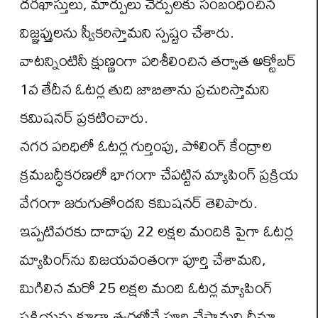
దరఖాస్తులు, మార్పులు చేర్పులకు సంబంధించిన
విజ్ఞప్తులను స్వీకరిస్తామని స్పష్టం చేశారు.
వాటన్నింటినీ క్షుణ్ణంగా పరిశీలించిన తర్వాత అక్టోబర్‌
1వ తేదీన ఓటర్ల తుది జాబితాను ప్రచురిస్తామని
కమిషనర్ ప్రకటించారు.
నగర పరిధిలో ఓటర్ల గుర్తింపు, పోలింగ్ కేంద్రాల
క్రమబద్ధీకరణలో భాగంగా చేపట్టిన మ్యాపింగ్ ప్రక్రియ
వేగంగా జరుగుతోందని కమిషనర్ తెలిపారు.
ఇప్పటివరకు దాదాపు 22 లక్షల మందికి పైగా ఓటర్ల
మ్యాపింగ్‌ను విజయవంతంగా పూర్తి చేశామని,
మిగిలిన మరో 25 లక్షల మంది ఓటర్ల మ్యాపింగ్
ప్రక్రియను కూడా త్వరలోనే పూర్తి చేస్తామని ధీమా