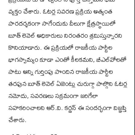
వ్యక్తం చేశారు. ఓటర్ల సవరణ ప్రక్రియ అత్యంత
పారదర్శకంగా సాగేందుకు వీలుగా క్షేత్రస్థాయిలో
బూత్ లెవెల్ అధికారులు నిరంతరం శ్రమిస్తున్నారని
కొనియాడారు. ఈ ప్రక్రియలో రాజకీయ పార్టీల
భాగస్వామ్యం కూడా ఎంతో కీలకమని, బీఎల్‌వోలతో
పాటు అన్ని గుర్తింపు పొందిన రాజకీయ పార్టీల
తరఫున బూత్ లెవెల్ ఏజెంట్లు చురుగ్గా పాల్గొని ఓటర్ల
నమోదు, సవరణలు సక్రమంగా జరిగేలా
సహకరించాలని ఆర్.వి. కర్ణన్‌ ఈ సందర్భంగా విజ్ఞప్తి
చేశారు.