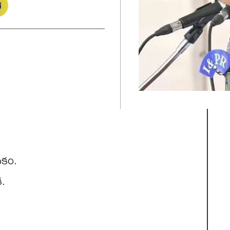
మకం.
క.