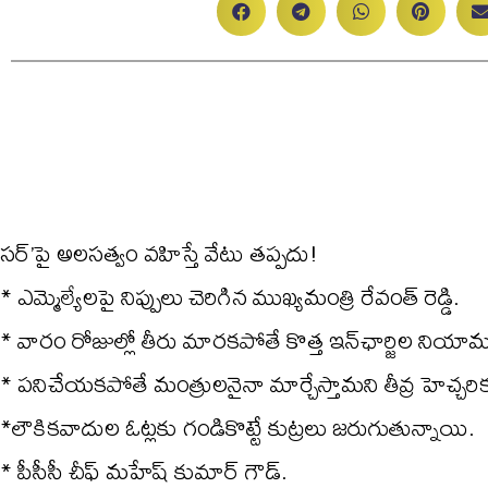
సర్’పై అలసత్వం వహిస్తే వేటు తప్పదు!
* ఎమ్మెల్యేలపై నిప్పులు చెరిగిన ముఖ్యమంత్రి రేవంత్ రెడ్డి.
* వారం రోజుల్లో తీరు మారకపోతే కొత్త ఇన్‌ఛార్జిల నియా
* పనిచేయకపోతే మంత్రులనైనా మార్చేస్తామని తీవ్ర హెచ్చరి
*లౌకికవాదుల ఓట్లకు గండికొట్టే కుట్రలు జరుగుతున్నాయి.
* పీసీసీ చీఫ్ మహేష్ కుమార్ గౌడ్.