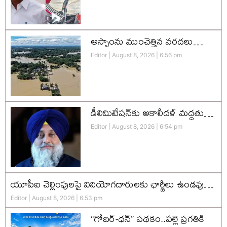
అస్సాంను ముంచెత్తిన వరదలు…
Editor
August 8, 2026
6:56 pm
డీలిమిటేషన్‌కు అకాలీదళ్‌ మద్దతు…
Editor
August 8, 2026
6:54 pm
యూపీఐ చెల్లింపులపై వినియోగదారులకు ఛార్జీలు ఉండవు…
Editor
August 8, 2026
6:53 pm
“గోబర్-ధన్” పథకం..పల్లె ప్రగతికి