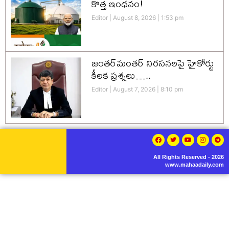
కొత్త ఇంధనం!
Editor
August 8, 2026
1:53 pm
జంతర్‌మంతర్ నిరసనలపై హైకోర్టు
కీలక ప్రశ్నలు…..
Editor
August 7, 2026
8:10 pm
All Rights Reserved - 2026
www.mahaadaily.com