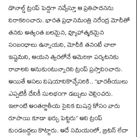
డొనాల్డ్ ట్రంప్ పెద్దగా నవ్వేస్తూ ఆ ప్రతిపాదనను
నిరాకరించారు. భారత ప్రధానమంత్రి నరేంద్ర మోదీతో
తనకు అత్యంత బలమైన, వ్యూహాత్మకమైన
సంబంధాలు ఉన్నాయని, మోదీకి తనంటే చాలా
ఇష్టమని, ఆయన త్వరలోనే అమెరికా పర్యటనకు
రావాలని అనుకుంటున్నారని ట్రంప్ ప్రస్తావించారు.
అయితే అసలు విషయానికొచ్చేసరికి.. “భారతీయులు
ఎప్పటికీ దేనికీ సులభంగా డబ్బులు చెల్లించరు.
ఇలాంటి అంతర్జాతీయ సైనిక మిషన్ల కోసం వారు
రూపాయి కూడా ఖర్చు పెట్టరు” అని ట్రంప్
కుండబద్దలు కొట్టారు. అదే సమయంలో, బ్రిటన్ లేదా