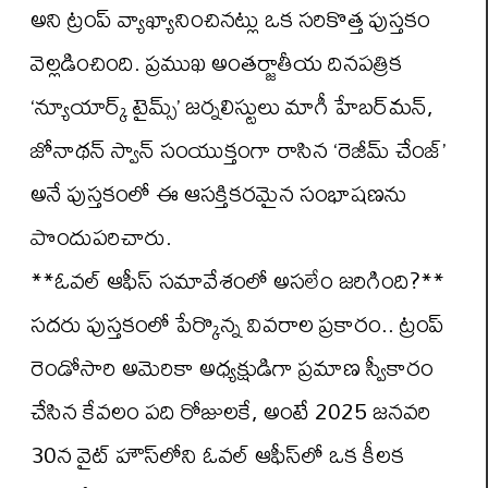
అని ట్రంప్ వ్యాఖ్యానించినట్లు ఒక సరికొత్త పుస్తకం
వెల్లడించింది. ప్రముఖ అంతర్జాతీయ దినపత్రిక
‘న్యూయార్క్ టైమ్స్’ జర్నలిస్టులు మాగీ హేబర్‌మన్,
జోనాథన్ స్వాన్ సంయుక్తంగా రాసిన ‘రెజీమ్ చేంజ్’
అనే పుస్తకంలో ఈ ఆసక్తికరమైన సంభాషణను
పొందుపరిచారు.
**ఓవల్ ఆఫీస్ సమావేశంలో అసలేం జరిగింది?**
సదరు పుస్తకంలో పేర్కొన్న వివరాల ప్రకారం.. ట్రంప్
రెండోసారి అమెరికా అధ్యక్షుడిగా ప్రమాణ స్వీకారం
చేసిన కేవలం పది రోజులకే, అంటే 2025 జనవరి
30న వైట్ హౌస్‌లోని ఓవల్ ఆఫీస్‌లో ఒక కీలక