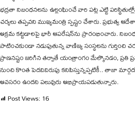
భద్రతా నిబంధనలను ఉల్లంఘించే వారి పట్ల ఎట్టి పరిస్థితుల్ల
చర్యలు తప్పవని ముఖ్యమంత్రి స్పష్టం చేశారు. ప్రభుత్వ 
అక్రమ కట్టడాలపై భారీ ఆపరేషన్‌ను ప్రారంభించారు. నిబం
పాటించకుండా నడుపుతున్న వాణిజ్య సంస్థలను గుర్తించి చర
ప్రాణనష్టం జరిగిన తర్వాతే యంత్రాంగం మేల్కొనడం, ప్రతి
నుంచి కొంత పెదవివిరుపు కనిపిస్తున్నప్పటికీ.. తాజా మార్
అవసరం ఉందని పలువురు అభిప్రాయపడుతున్నారు.
Post Views:
16