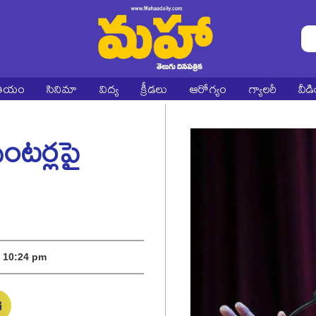
ాతీయం
సినిమా
విద్య
క్రీడలు
ఆరోగ్యం
గ్యాలరీ
వీడ
ెంటర్లపై
10:24 pm