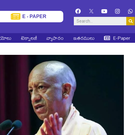
E - PAPER
ియోలు
టెక్నాలజీ
వ్యాపారం
ఇతరములు
E-Paper