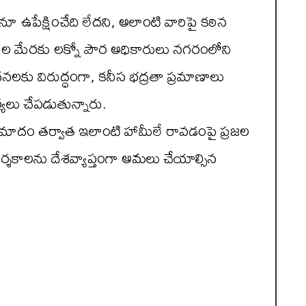
ోనూ ఉపేక్షించేది లేదని, అలాంటి వారిపై కఠిన
ఆదేశాల మేరకు లక్నో పౌర అధికారులు నగరంలోని
ధనలకు విరుద్ధంగా, కనీస భద్రతా ప్రమాణాలు
్యలు చేపడుతున్నారు.
 ప్రమాదం తర్వాత ఇలాంటి హామీలే రావడంపై ప్రజల
గదర్శకాలను దేశవ్యాప్తంగా అమలు చేయాల్సిన