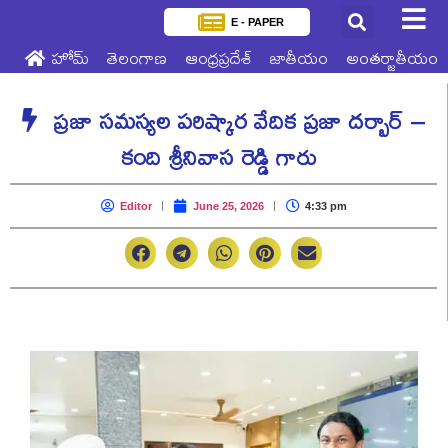
E - PAPER
హోమ్
తెలంగాణ
ఆంధ్రప్రదేశ్
జాతీయం
అంతర్జాతీయం
ప్ర‌జా స‌మ‌స్య‌ల ప‌రిష్కార వేదిక ప్ర‌జా ద‌ర్బార్ –
కంది శ్రీ‌నివాస రెడ్డి గారు
Editor
June 25, 2026
4:33 pm