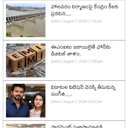
పోలవరం నిర్మాణంపై కేంద్రం కీలక
ప్రకటన…
Editor
August 7, 2026
7:18 pm
ఈఎంఐలు బకాయిలైతే ఫోన్‌కు
డిజిటల్ తాళం.
Editor
August 7, 2026
7:08 pm
విడాకుల పిటిషన్ వెనక్కి తీసుకున్న
సంగీత….
Editor
August 7, 2026
6:02 pm
పార్లమెంట్ ప్రజాస్వామ్యానికి