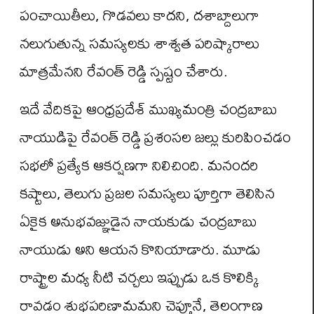
పంచాయితీలు, గొడవలు కాదని, దశాబ్దాలుగా
నలుగుతున్న సమస్యలకు శాశ్వత పరిష్కారాలు
మాత్రమేనని రేవంత్ రెడ్డి స్పష్టం చేశారు.
ఇదే వేదికపై ఆంధ్రప్రదేశ్ ముఖ్యమంత్రి చంద్రబాబు
నాయుడిపై రేవంత్ రెడ్డి ప్రశంసల జల్లు కురిపించడం
సభలో ప్రత్యేక ఆకర్షణగా నిలిచింది. మనందరి
కష్టాలు, తెలుగు ప్రజల సమస్యలు పూర్తిగా తెలిసిన
ఏకైక అనుభవజ్ఞుడైన నాయకుడు చంద్రబాబు
నాయుడు అని ఆయన కొనియాడారు. మూడు
రాష్ట్రాల మధ్య నీటి చర్చలు ఇప్పుడు ఒక కొలిక్కి
రావడం శుభపరిణామమని చెప్తూనే, తెలంగాణ