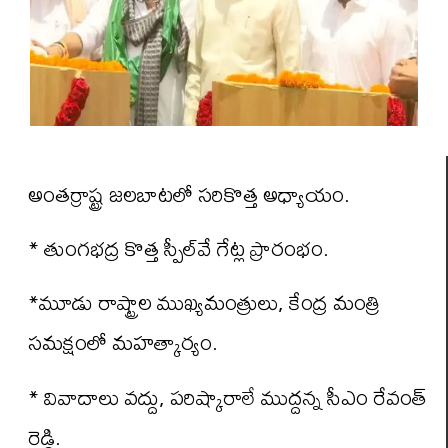
అంతర్రాష్ట్ర జలబాటలో సరికొత్త అధ్యాయం.
* తుంగభద్ర కొత్త స్పీల్‌వే గేట్ల ప్రారంభం.
*మూడు రాష్ట్రాల ముఖ్యమంత్రులు, కేంద్ర మంత్రి
సమక్షంలో మహత్కార్యం.
* వివాదాలు వద్దు, పరిష్కారాలే ముద్దన్న సీఎం రేవంత్
రెడ్డి.