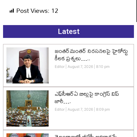
Post Views:
12
Latest
జంతర్‌మంతర్ నిరసనలపై హైకోర్టు
కీలక ప్రశ్నలు…..
Editor
August 7, 2026
8:10 pm
ఎఫ్‌సీఆర్‌ఏ బిల్లుపై కాంగ్రెస్ విప్
జారీ….
Editor
August 7, 2026
8:09 pm
తెలంగాణలో బీజేపీ అధికారమే