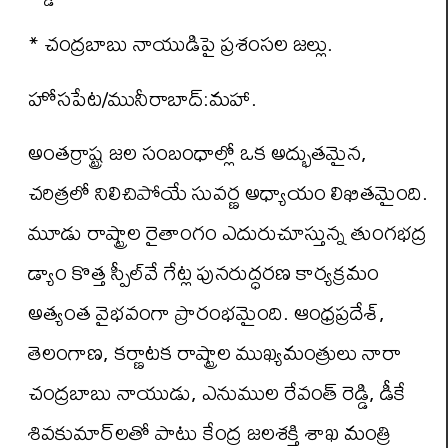
* చంద్రబాబు నాయుడిపై ప్రశంసల జల్లు.
హోసపేట/మునీరాబాద్:మహా.
అంతర్రాష్ట్ర జల సంబంధాల్లో ఒక అద్భుతమైన,
చరిత్రలో నిలిచిపోయే సువర్ణ అధ్యాయం లిఖితమైంది.
మూడు రాష్ట్రాల రైతాంగం ఎదురుచూస్తున్న తుంగభద్ర
డ్యాం కొత్త స్పీల్‌వే గేట్ల పునరుద్ధరణ కార్యక్రమం
అత్యంత వైభవంగా ప్రారంభమైంది. ఆంధ్రప్రదేశ్,
తెలంగాణ, కర్ణాటక రాష్ట్రాల ముఖ్యమంత్రులు నారా
చంద్రబాబు నాయుడు, ఎనుముల రేవంత్ రెడ్డి, డీకే
శివకుమార్‌లతో పాటు కేంద్ర జలశక్తి శాఖ మంత్రి