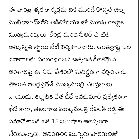
ఈ చారిత్రాత్మక కార్యక్రమానికి ముందే కొప్పల్ జిల్లా
మునీరాబాద్‌లోని ఆడిటోరియంలో మూడు రాష్ట్రాల
ముఖ్యమంత్రులు, కేంద్ర మంత్రి సీఆర్ పాటిల్
అత్యున్నత స్థాయి భేటీ నిర్వహించారు. అంతర్రాష్ట్ర జల
వివాదాలకు సంబంధించిన అత్యంత కీలకమైన
అంశాలపై ఈ సమావేశంలో సుదీర్ఘంగా చర్చించారు.
తొలుత ఆంధ్రప్రదేశ్ ముఖ్యమంత్రి చంద్రబాబు
నాయుడు, కర్ణాటక నేత డీకే శివకుమార్ ప్రత్యేకంగా
భేటీ కాగా, తెలంగాణ ముఖ్యమంత్రి రేవంత్ రెడ్డి ఈ
సమావేశానికి ఒక 15 నిమిషాల ఆలస్యంగా
చేరుకున్నారు. అనంతరం ముగ్గురు పాలకులతో