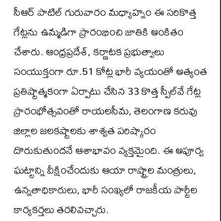
సీఆర్ పాటిల్ గురువారం మధ్యాహ్నం ఈ సరికొత్త
గేట్లను ఉమ్మడిగా ప్రారంభించి జాతికి అంకితం
చేశారు. ఆంధ్రప్రదేశ్, కర్ణాటక ప్రభుత్వాలు
సంయుక్తంగా రూ.51 కోట్ల భారీ వ్యయంతో అత్యంత
ప్రతిష్టాత్మకంగా ఏర్పాటు చేసిన 33 కొత్త స్పీల్‌వే గేట్ల
ప్రారంభోత్సవంతో రాయలసీమ, తెలంగాణ కరువు
జిల్లాల జలకష్టాలకు శాశ్వత పరిష్కారం
దొరుకుతుందనే ఆశాభావం వ్యక్తమైంది. ఈ అపూర్వ
ఘట్టాన్ని వీక్షించేందుకు ఆయా రాష్ట్రాల మంత్రులు,
ఉన్నతాధికారులు, భారీ సంఖ్యలో రాజకీయ పార్టీల
కార్యకర్తలు తరలివచ్చారు.