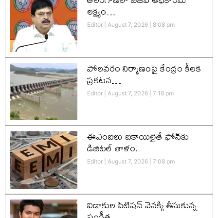
లక్ష్యం…
Editor
August 7, 2026
8:08 pm
పోలవరం నిర్మాణంపై కేంద్రం కీలక
ప్రకటన…
Editor
August 7, 2026
7:18 pm
ఈఎంఐలు బకాయిలైతే ఫోన్‌కు
డిజిటల్ తాళం.
Editor
August 7, 2026
7:08 pm
విడాకుల పిటిషన్ వెనక్కి తీసుకున్న
సంగీత….