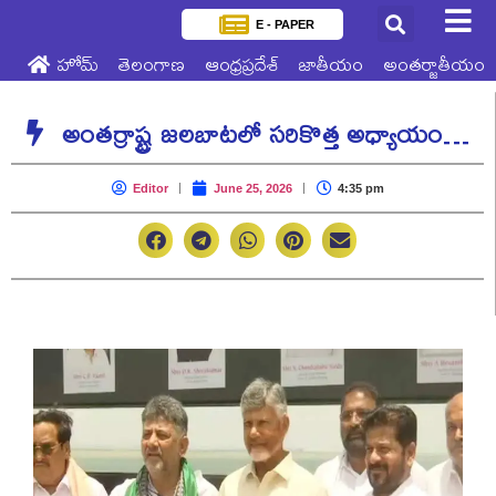
E - PAPER
హోమ్
తెలంగాణ
ఆంధ్రప్రదేశ్
జాతీయం
అంతర్జాతీయం
అంతర్రాష్ట్ర జలబాటలో సరికొత్త అధ్యాయం…
Editor
June 25, 2026
4:35 pm