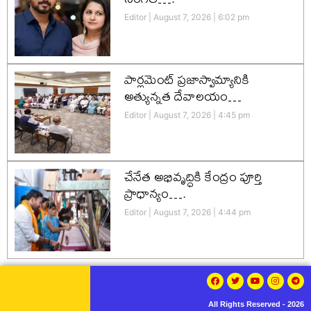
Editor
August 7, 2026
6:02 pm
పార్లమెంట్ ప్రజాస్వామ్యానికి
అత్యున్నత దేవాలయం…
Editor
August 7, 2026
4:45 pm
చేనేత అభివృద్ధికి కేంద్రం పూర్తి
ప్రాధాన్యం….
Editor
August 7, 2026
4:44 pm
All Rights Reserved - 2026