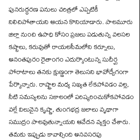
పునరుద్ధరణ పనులు చరిత్రలో ఎప్పటికీ
నిలిచిపోతాయని ఆయన కొనియాడారు. పాలమూరు
జిల్లా నుంచి ఉపాధి కోసం ప్రజలు పడుతున్న వలసల
కష్టాలు, కరువుతో రాయలసీమలోని కర్నూలు,
అనంతపురం రైతాంగం ఎదుర్కొంటున్న సుదీర్ఘ
పోరాటాలు తనకు క్షుణ్ణంగా తెలుసని భావోద్వేగంగా
పేర్కొన్నారు. రాష్ట్రాల మధ్య సఖ్యత లేకపోవడం వల్ల,
నీటి సమస్యలను సకాలంలో పరిష్కరించుకోకపోవడం
వల్లే విలువైన కృష్ణా, తుంగభద్ర జలాలు వృథాగా
సముద్రం పాలవుతున్నాయని ఆవేదన వ్యక్తం చేశారు.
తమకు ఇప్పుడు కావాల్సింది అనవసరపు