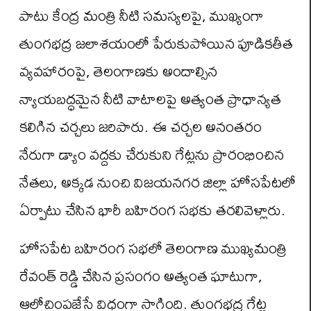
పాటు కేంద్ర మంత్రి నీటి సమస్యలపై, ముఖ్యంగా
తుంగభద్ర జలాశయంలో పేరుకుపోయిన పూడికతీత
వ్యవహారంపై, తెలంగాణకు అందాల్సిన
న్యాయబద్ధమైన నీటి వాటాలపై అత్యంత ప్రాధాన్యత
కలిగిన చర్చలు జరిపారు. ఈ చర్చల అనంతరం
నేరుగా డ్యాం వద్దకు చేరుకుని గేట్లను ప్రారంభించిన
నేతలు, అక్కడ నుంచి విజయనగర జిల్లా హోసపేటలో
ఏర్పాటు చేసిన భారీ బహిరంగ సభకు తరలివెళ్లారు.
హోసపేట బహిరంగ సభలో తెలంగాణ ముఖ్యమంత్రి
రేవంత్ రెడ్డి చేసిన ప్రసంగం అత్యంత ఘాటుగా,
ఆలోచింపజేసే విధంగా సాగింది. తుంగభద్ర గేట్ల