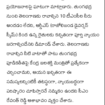
ప్రయోజనాలపై ఘాటుగా మాట్లాడారు. తుంగభద్ర
నుంచి తెలంగాణకు రావాల్సిన 10 టీఎంసీల నీరు
అందడం లేదని, ఆర్డీఎస్ (రాజోలిబండ డైవర్షన్
స్కీమ్) కింద ఉన్న రైతులకు కచ్చితంగా పూర్తి న్యాయం
జరగాల్సిందేనని డిమాండ్ చేశారు. తెలంగాణకు
రావాల్సిన నీటి వాటాతో పాటు తుంగభద్ర
పూడికతీతపై కేంద్ర జలశక్తి మంత్రితో ప్రత్యేకంగా
చర్చించామని, ఆయన ఖచ్చితంగా ఈ
సమస్యలన్నింటికీ తటస్థంగా, న్యాయబద్ధంగా
పరిష్కారం చూపిస్తారనే నమ్మకం ఉందని సీఎం
రేవంత్ రెడ్డి ఆశాభావం వ్యక్తం చేశారు.