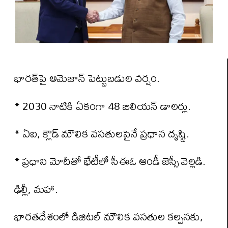
భారత్‌పై అమెజాన్‌ పెట్టుబడుల వర్షం.
* 2030 నాటికి ఏకంగా 48 బిలియన్ డాలర్లు.
* ఏఐ, క్లౌడ్ మౌలిక వసతులపైనే ప్రధాన దృష్టి.
* ప్రధాని మోదీతో భేటీలో సీఈఓ ఆండీ జెస్సీ వెల్లడి.
ఢిల్లీ, మహా.
భారతదేశంలో డిజిటల్ మౌలిక వసతుల కల్పనకు,