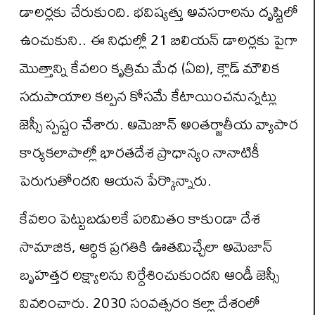
డాలర్లకు చేరుకుంది. భవిష్యత్తు అవసరాలను దృష్టిలో
ఉంచుకుని.. ఈ నిధుల్లో 21 బిలియన్ డాలర్లకు పైగా
మొత్తాన్ని కేవలం కృత్రిమ మేధ (ఏఐ), క్లౌడ్ మౌలిక
సదుపాయాల కల్పన కోసమే కేటాయించనున్నట్లు
జెస్సీ స్పష్టం చేశారు. అమెజాన్ అంతర్జాతీయ వ్యాపార
కార్యకలాపాల్లో భారతదేశ ప్రాధాన్యం నానాటికీ
పెరుగుతోందని ఆయన పేర్కొన్నారు.
కేవలం పెట్టుబడులకే పరిమితం కాకుండా దేశ
సామాజిక, ఆర్థిక ప్రగతికి ఊతమిచ్చేలా అమెజాన్
బృహత్తర లక్ష్యాలను నిర్దేశించుకుందని ఆండీ జెస్సీ
వివరించారు. 2030 సంవత్సరం కల్లా దేశంలో