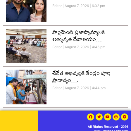
Editor
August 7, 2026
6:02 pm
పార్లమెంట్ ప్రజాస్వామ్యానికి
అత్యున్నత దేవాలయం…
Editor
August 7, 2026
4:45 pm
చేనేత అభివృద్ధికి కేంద్రం పూర్తి
ప్రాధాన్యం….
Editor
August 7, 2026
4:44 pm
All Rights Reserved - 2026