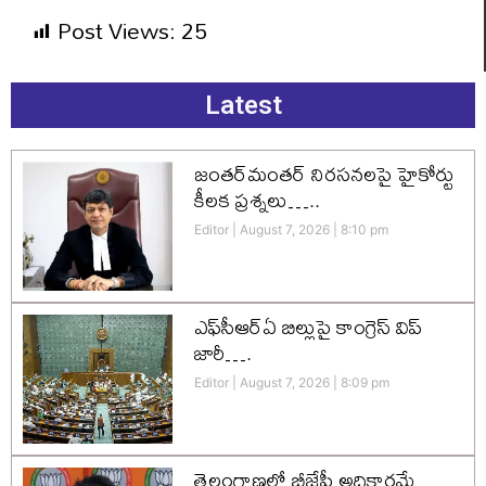
Post Views:
25
Latest
జంతర్‌మంతర్ నిరసనలపై హైకోర్టు
కీలక ప్రశ్నలు…..
Editor
August 7, 2026
8:10 pm
ఎఫ్‌సీఆర్‌ఏ బిల్లుపై కాంగ్రెస్ విప్
జారీ….
Editor
August 7, 2026
8:09 pm
తెలంగాణలో బీజేపీ అధికారమే