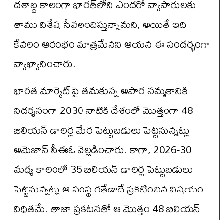
దశాబ్ద కాలంగా భారత్‌లోని ఎందరో వ్యాపారులకు
తాము విశేష సేవలందిస్తున్నామని, అయితే ఇది
కేవలం ఆరంభం మాత్రమేనని ఆయన ఈ సందర్భంగా
వ్యాఖ్యానించారు.
భారత మార్కెట్‌పై తమకున్న అపార నమ్మకానికి
నిదర్శనంగా 2030 నాటికి దేశంలో మొత్తంగా 48
బిలియన్ డాలర్ల మేర పెట్టుబడులు పెట్టనున్నట్లు
అమెజాన్ సీఈఓ వెల్లడించారు. కాగా, 2026-30
మధ్య కాలంలో 35 బిలియన్ డాలర్ల పెట్టుబడులు
పెట్టనున్నట్లు ఆ సంస్థ గతేడాదే ప్రకటించిన విషయం
విధితమే. తాజా ప్రకటనతో ఆ మొత్తం 48 బిలియన్