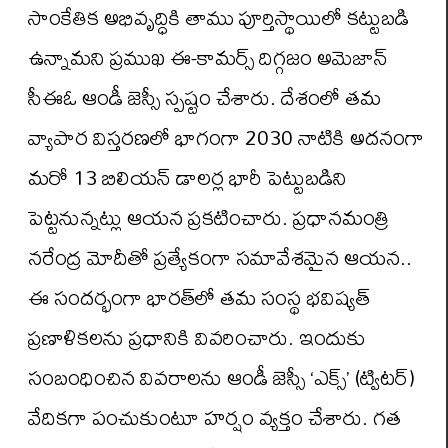
సాంకేతిక అభివృద్ధికి తాము పూర్తిస్థాయిలో కట్టుబడి
ఉన్నామని ప్రముఖ ఈ-కామర్స్ దిగ్గజం అమెజాన్
సీఈఓ ఆండీ జెస్సీ స్పష్టం చేశారు. దేశంలో తమ
వ్యాపార విస్తరణలో భాగంగా 2030 నాటికి అదనంగా
మరో 13 బిలియన్ డాలర్ల భారీ పెట్టుబడిని
పెట్టనున్నట్లు ఆయన ప్రకటించారు. ప్రధానమంత్రి
నరేంద్ర మోదీతో ప్రత్యేకంగా సమావేశమైన ఆయన..
ఈ సందర్భంగా భారత్‌లో తమ సంస్థ భవిష్యత్
ప్రణాళికలను ప్రధానికి వివరించారు. ఇందుకు
సంబంధించిన వివరాలను ఆండీ జెస్సీ ‘ఎక్స్‌’ (ట్విటర్)
వేదికగా పంచుకుంటూ హర్షం వ్యక్తం చేశారు. గత