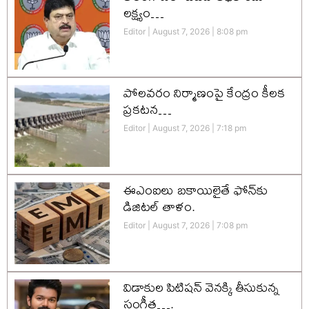
లక్ష్యం…
Editor
August 7, 2026
8:08 pm
పోలవరం నిర్మాణంపై కేంద్రం కీలక
ప్రకటన…
Editor
August 7, 2026
7:18 pm
ఈఎంఐలు బకాయిలైతే ఫోన్‌కు
డిజిటల్ తాళం.
Editor
August 7, 2026
7:08 pm
విడాకుల పిటిషన్ వెనక్కి తీసుకున్న
సంగీత….