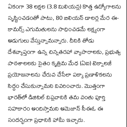
ఏకంగా 38 లక్షల (3.8 మిలియన్ల) కొత్త ఉద్యోగాలను
సృష్టించడంతో పాటు, 80 బిలియన్ డాలర్ల మేర ఈ-
కామర్స్ ఎగుమతులను సాధించడమే లక్ష్యంగా
అడుగులు వేస్తున్నామన్నారు. దీనికి తోడు
దేశవ్యాప్తంగా ఉన్న చిన్నతరహా వ్యాపారాలకు, ప్రభుత్వ
పాఠశాలలకు సైతం కృత్రిమ మేధ (ఏఐ) టెక్నాలజీ
ప్రయోజనాలను చేరువ చేసేలా పక్కా ప్రణాళికలను
సిద్ధం చేసుకున్నామని వివరించారు. మొత్తంగా
భారత్‌లో డిజిటల్ విప్లవానికి తమ వంతు పూర్తి
సహకారం అందిస్తామని అమెజాన్ సీఈఓ ఈ
సందర్భంగా ప్రధానికి హామీ ఇచ్చారు.