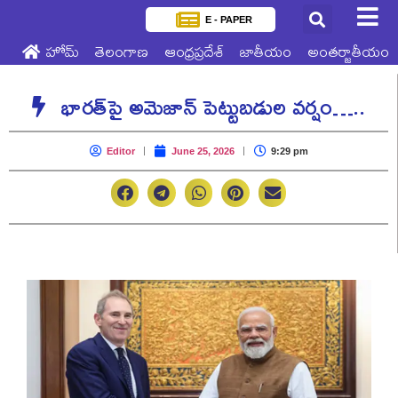
E - PAPER
హోమ్
తెలంగాణ
ఆంధ్రప్రదేశ్
జాతీయం
అంతర్జాతీయం
భారత్‌పై అమెజాన్‌ పెట్టుబడుల వర్షం…..
Editor
June 25, 2026
9:29 pm