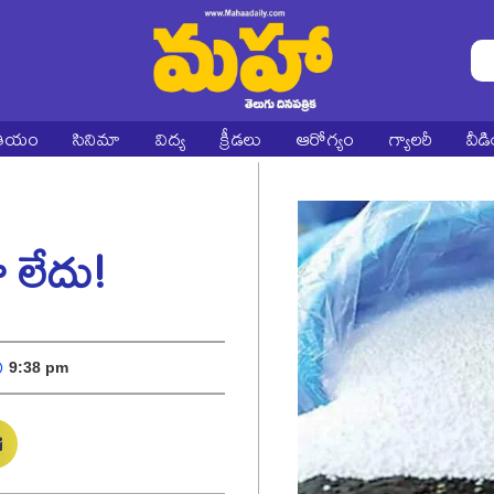
ాతీయం
సినిమా
విద్య
క్రీడలు
ఆరోగ్యం
గ్యాలరీ
వీడ
లేదు!
9:38 pm