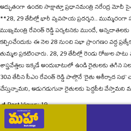
అద్భుతంగా ఉందని సాక్షాత్తూ ప్రధానమంత్రి నరేంద్ర మోదీ సై
**28, 29 తేదీల్లో భారీ వ్యవసాయ ప్రదర్శన.. ముమ్మరంగా స
ముఖ్యమంత్రి రేవంత్ రెడ్డి పర్యటనకు ముందే, అన్నదా
కల్పించేందుకు ఈ నెల 28 నుంచి సభా ప్రాంగణం వద్ద ప్రత్యేక 
తుమ్మల ప్రకటించారు. 28, 29 తేదీల్లో రెండు రోజుల పాట
శాస్త్రవేత్తలు ఇక్కడే అందుబాటులో ఉండి రైతులకు తగిన
30వ తేదీన సీఎం రేవంత్‌ రెడ్డి పాల్గొనే ‘రైతు ఆశీర్వాద సభ’ 
చేస్తున్నామని, అడుగడుగునా రైతులకు పెద్దపీట వేస్తామని మం
Post Views:
19