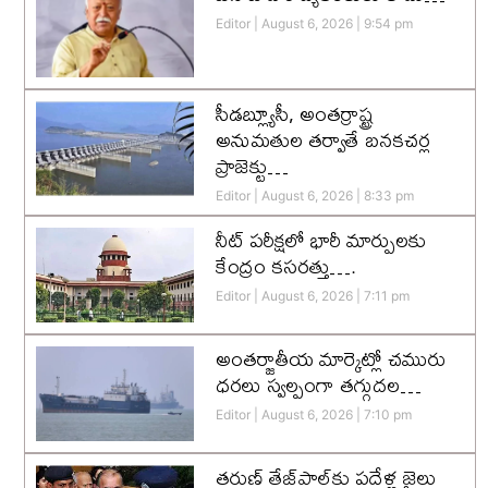
Editor
August 6, 2026
9:54 pm
సీడబ్ల్యూసీ, అంతర్రాష్ట్ర
అనుమతుల తర్వాతే బనకచర్ల
ప్రాజెక్టు…
Editor
August 6, 2026
8:33 pm
నీట్ పరీక్షలో భారీ మార్పులకు
కేంద్రం కసరత్తు….
Editor
August 6, 2026
7:11 pm
అంతర్జాతీయ మార్కెట్లో చమురు
ధరలు స్వల్పంగా తగ్గుదల…
Editor
August 6, 2026
7:10 pm
తరుణ్ తేజ్‌పాల్‌కు పదేళ్ల జైలు