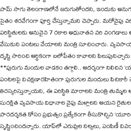
పామ్ సాగు తెలంగాణలోనే జరుగుతోందని, ఇందుకు అనుగుణ
సైతం శరవేగంగా పూర్తి చేస్తున్నామని చెప్పారు. మరోవైపు
పరిస్థితులకు అనువైన 7 రకాల అధునాతన వరి వంగడాలు అ
వేసుకుని పంటలు వేయాలని మంత్రి సూచించారు. వ్యవసా
దృష్టి సారించి ఆర్థికంగా బలోపేతం కావాలని పిలుపునిచ్చారు
**పురుగు మందుల వాడకం తగ్గాలి.. ఆదర్శంగా నిలిచిన 
పంటలపై విచక్షణారహితంగా పురుగుల మందులు పిచికారీ చ
తిరస్కరిస్తున్నాయని, ఈ పరిస్థితి మారాలని మంత్రి తుమ్మల 
సురక్షిత వ్యవసాయ విధానాల వైపు మళ్లాలని ఆయన రైతులకు 
పారదర్శకత కోసం ప్రభుత్వం ప్రత్యేకంగా తీసుకొచ్చిన ‘య
సృష్టించిందన్నారు. యాప్‌లో ఎరువుల నిల్వలు, పంపిణీ వ