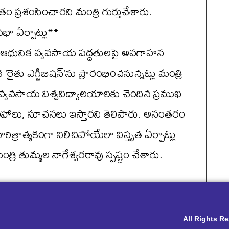
తం ప్రశంసించారని మంత్రి గుర్తుచేశారు.
భా ఏర్పాట్లు**
తలకు ఆధునిక వ్యవసాయ పద్ధతులపై అవగాహన
‘రైతు ఎగ్జిబిషన్’ను ప్రారంభించనున్నట్లు మంత్రి
ు వ్యవసాయ విశ్వవిద్యాలయాలకు చెందిన ప్రముఖ
 సలహాలు, సూచనలు ఇస్తారని తెలిపారు. అనంతరం
చారిత్రాత్మకంగా నిలిచిపోయేలా విస్తృత ఏర్పాట్లు
త్రి తుమ్మల నాగేశ్వరరావు స్పష్టం చేశారు.
All Rights R