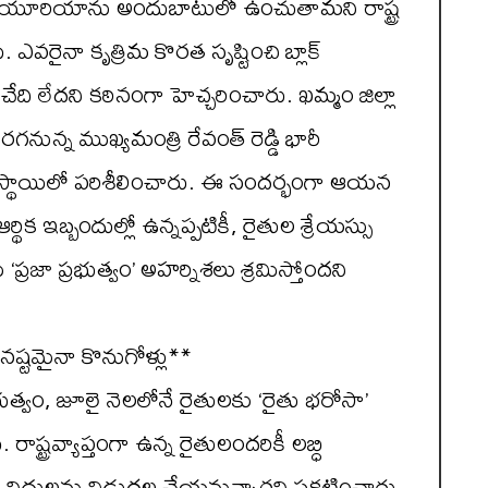
 యూరియాను అందుబాటులో ఉంచుతామని రాష్ట్ర
 ఎవరైనా కృత్రిమ కొరత సృష్టించి బ్లాక్
ేది లేదని కఠినంగా హెచ్చరించారు. ఖమ్మం జిల్లా
రగనున్న ముఖ్యమంత్రి రేవంత్ రెడ్డి భారీ
త్రస్థాయిలో పరిశీలించారు. ఈ సందర్భంగా ఆయన
ర్థిక ఇబ్బందుల్లో ఉన్నప్పటికీ, రైతుల శ్రేయస్సు
‘ప్రజా ప్రభుత్వం’ అహర్నిశలు శ్రమిస్తోందని
నష్టమైనా కొనుగోళ్లు**
భుత్వం, జూలై నెలలోనే రైతులకు ‘రైతు భరోసా’
ాష్ట్రవ్యాప్తంగా ఉన్న రైతులందరికీ లబ్ధి
ోట్ల నిధులను విడుదల చేయనున్నారని ప్రకటించారు.