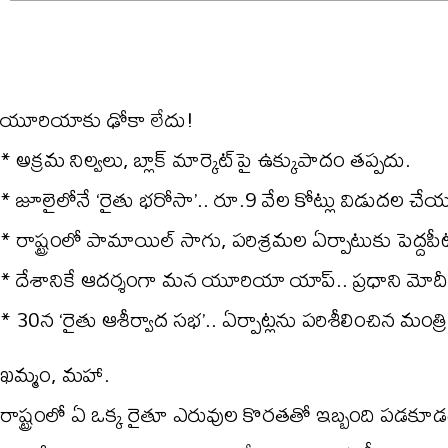
యూరియాకు ఢోకా లేదు!
* అక్రమ నిల్వలు, బ్లాక్‌ మార్కెట్‌పై ఉక్కుపాదం తప్పదు.
* జూలైలోనే ‘రైతు భరోసా’.. రూ.9 వేల కోట్లు విడుదల చే
* రాష్ట్రంలో పామాయిల్‌ సాగు, పరిశ్రమల ఏర్పాటుకు పెద్దపీ
* దేశానికే ఆదర్శంగా మన యూరియా యాప్‌.. ప్రధాని మోదీ
* 30న ‘రైతు ఆశీర్వాద సభ’.. ఏర్పాట్లను పరిశీలించిన మంత్ర
ఖమ్మం, మహా.
రాష్ట్రంలో ఏ ఒక్క రైతూ ఎరువుల కొరతతో ఇబ్బంది పడకూడదన