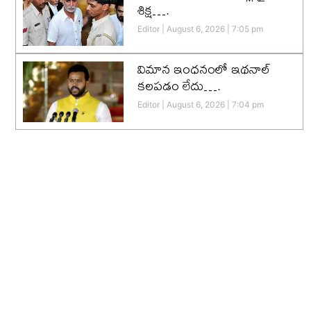
శిక్ష….
Editor
August 6, 2026
7:05 pm
విమాన ఇంధనంలో ఇథనాల్
కలపడం లేదు….
Editor
August 6, 2026
7:04 pm