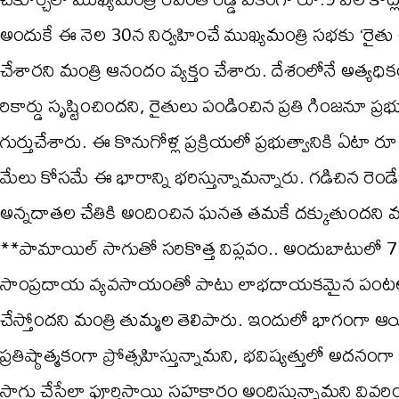
అందుకే ఈ నెల 30న నిర్వహించే ముఖ్యమంత్రి సభకు ‘రైత
చేశారని మంత్రి ఆనందం వ్యక్తం చేశారు. దేశంలోనే అత్యధిక
రికార్డు సృష్టించిందని, రైతులు పండించిన ప్రతి గింజనూ ప్
గుర్తుచేశారు. ఈ కొనుగోళ్ల ప్రక్రియలో ప్రభుత్వానికి ఏటా రూ
మేలు కోసమే ఈ భారాన్ని భరిస్తున్నామన్నారు. గడిచిన రెం
అన్నదాతల చేతికి అందించిన ఘనత తమకే దక్కుతుందని మంత్
**పామాయిల్ సాగుతో సరికొత్త విప్లవం.. అందుబాటులో 
సాంప్రదాయ వ్యవసాయంతో పాటు లాభదాయకమైన పంటల వైపు
చేస్తోందని మంత్రి తుమ్మల తెలిపారు. ఇందులో భాగంగా 
ప్రతిష్ఠాత్మకంగా ప్రోత్సహిస్తున్నామని, భవిష్యత్తులో అద
సాగు చేసేలా పూర్తిస్థాయి సహకారం అందిస్తున్నామని వివరి