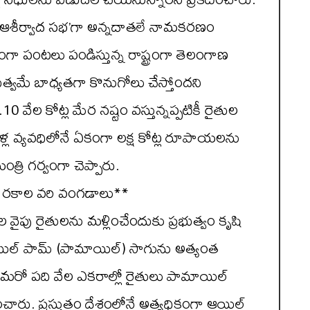
ు ఆశీర్వాద సభ’గా అన్నదాతలే నామకరణం
ంగా పంటలు పండిస్తున్న రాష్ట్రంగా తెలంగాణ
రభుత్వమే బాధ్యతగా కొనుగోలు చేస్తోందని
.10 వేల కోట్ల మేర నష్టం వస్తున్నప్పటికీ రైతుల
డేళ్ల వ్యవధిలోనే ఏకంగా లక్ష కోట్ల రూపాయలను
రి గర్వంగా చెప్పారు.
7 రకాల వరి వంగడాలు**
 రైతులను మళ్లించేందుకు ప్రభుత్వం కృషి
ఆయిల్ పామ్ (పామాయిల్) సాగును అత్యంత
నంగా మరో పది వేల ఎకరాల్లో రైతులు పామాయిల్
ంచారు. ప్రస్తుతం దేశంలోనే అత్యధికంగా ఆయిల్