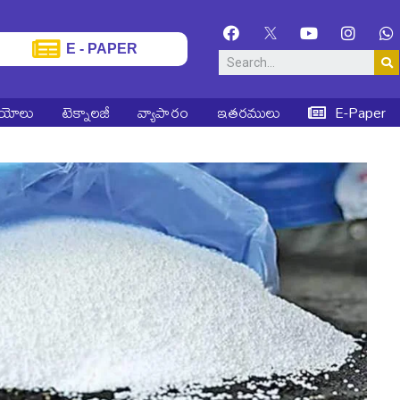
E - PAPER
ియోలు
టెక్నాలజీ
వ్యాపారం
ఇతరములు
E-Paper