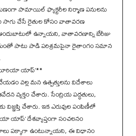
ంగా పామాయిల్ ఫ్యాక్టరీల నిర్మాణ పనులను
 వరి సాగు చేసే రైతుల కోసం వాతావరణ
ందుబాటులో ఉన్నాయని, వాతావరణాన్ని బేరీజు
యంతో పాటు పాడి పరిశ్రమపైనా రైతాంగం సమాన
.
‘యూరియా యాప్’**
ేయడం వల్ల మన ఉత్పత్తులను విదేశాలు
ఆవేదన వ్యక్తం చేశారు. సేంద్రియ పద్ధతులు,
విజ్ఞప్తి చేశారు. ఇక ఎరువుల పంపిణీలో
ూరియా యాప్’ దేశవ్యాప్తంగా సంచలనం
ివరాలు పక్కాగా ఉంటున్నాయని, ఈ విధానం