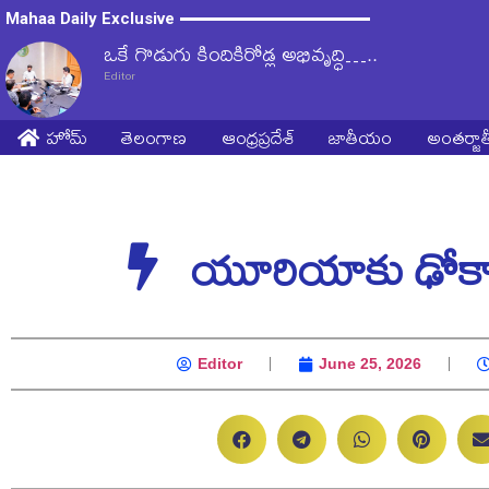
Mahaa Daily Exclusive
ఒకే గొడుగు కిందికిరోడ్ల అభివృద్ధి…..
Editor
హోమ్
తెలంగాణ
ఆంధ్రప్రదేశ్
జాతీయం
అంతర్జ
యూరియాకు ఢోకా 
Editor
June 25, 2026