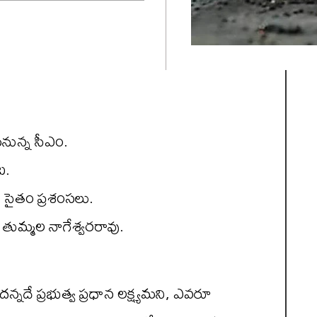
యనున్న సీఎం.
ట.
 సైతం ప్రశంసలు.
ి తుమ్మల నాగేశ్వరరావు.
్నదే ప్రభుత్వ ప్రధాన లక్ష్యమని, ఎవరూ