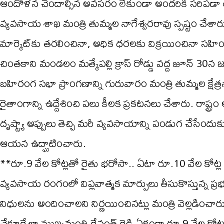
ఆందోళన చెందాల్సిన అవసరం లేకుండా అందరికీ సరిపడా
వ్యవసాయ శాఖ మంత్రి తుమ్మల నాగేశ్వరరావు స్పష్టం చేశారు.
మార్కెట్‌కు తరలించినా, అధిక ధరలకు విక్రయించినా సహించ
చింతకాని మండలం మత్కేపల్లి క్రాస్ రోడ్డు వద్ద జూన్‌ 30న జ
బహిరంగ సభా ప్రాంగణాన్ని గురువారం మంత్రి తుమ్మల క్షే
రైతాంగాన్ని ఉద్దేశించి పలు కీలక ప్రకటనలు చేశారు. రాష్ట్రం ఆ
దృష్ట్యా అప్పులు తెచ్చి మరీ వ్యవసాయాన్ని పండుగ చేసేందుకు 
ఆయన ఉద్ఘాటించారు.
**రూ.9 వేల కోట్లతో రైతు భరోసా.. ఏటా రూ.10 వేల కోట్ల 
వ్యవసాయ రంగంలో విప్లవాత్మక మార్పులు తీసుకొస్తున్న ప్ర
నిధులను అందించాలని నిర్ణయించినట్లు మంత్రి వెల్లడించారు. ర
చేకూర్చేలా ముఖ్యమంత్రి రేవంత్ రెడ్డి ఏకంగా రూ.9 వేల క