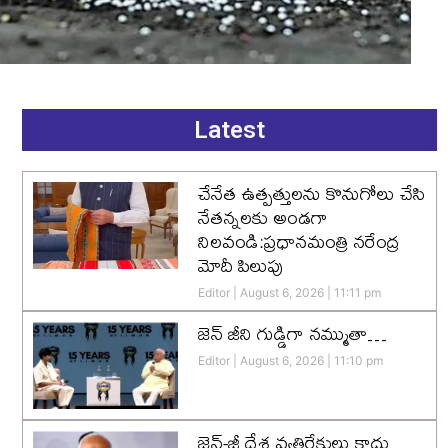
Latest
చేనేత ఉత్పత్తులను కొనుగోలు చేసి
నేతన్నలకు అండగా
నిలవండి:ప్రధానమంత్రి నరేంద్ర
మోదీ పిలుపు
Editor
August 6, 2026
11:11 pm
జెన్‌ జీని గుడ్డిగా నమ్ముతా…
Editor
August 6, 2026
11:10 pm
జెన్-జీ దేశ వ్యతిరేకులు కాదు…