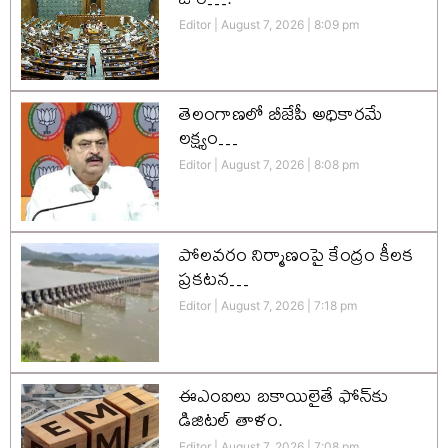
Editor
August 7, 2026
8:09 pm
తెలంగాణలో బీజేపీ అధికారమే
లక్ష్యం…
Editor
August 7, 2026
8:08 pm
పోలవరం నిర్మాణంపై కేంద్రం కీలక
ప్రకటన…
Editor
August 7, 2026
7:18 pm
ఈఎంఐలు బకాయిలైతే ఫోన్‌కు
డిజిటల్ తాళం.
Editor
August 7, 2026
7:08 pm