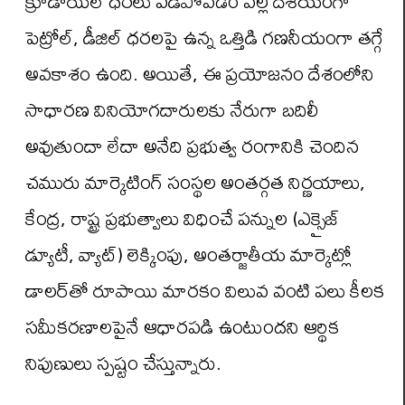
క్రూడాయిల్ ధరలు పడిపోవడం వల్ల దేశీయంగా
పెట్రోల్, డీజిల్ ధరలపై ఉన్న ఒత్తిడి గణనీయంగా తగ్గే
అవకాశం ఉంది. అయితే, ఈ ప్రయోజనం దేశంలోని
సాధారణ వినియోగదారులకు నేరుగా బదిలీ
అవుతుందా లేదా అనేది ప్రభుత్వ రంగానికి చెందిన
చమురు మార్కెటింగ్ సంస్థల అంతర్గత నిర్ణయాలు,
కేంద్ర, రాష్ట్ర ప్రభుత్వాలు విధించే పన్నుల (ఎక్సైజ్
డ్యూటీ, వ్యాట్) లెక్కింపు, అంతర్జాతీయ మార్కెట్లో
డాలర్‌తో రూపాయి మారకం విలువ వంటి పలు కీలక
సమీకరణాలపైనే ఆధారపడి ఉంటుందని ఆర్థిక
నిపుణులు స్పష్టం చేస్తున్నారు.