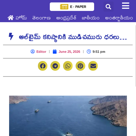
E - PAPER
హోమ్
తెలంగాణ
ఆంధ్రప్రదేశ్
జాతీయం
అంతర్జాతీయం
ఆల్‌టైమ్‌ కనిష్ఠానికి ముడిచమురు ధరలు…
Editor
June 25, 2026
9:51 pm