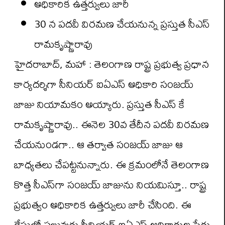
అధికారిక ఉత్తర్వులు జారీ
30 న పదవీ విరమణ చేయనున్న ప్రస్తుత సీఎస్
రామకృష్ణారావు
హైదరాబాద్, మహా : తెలంగాణ రాష్ట్ర ప్రభుత్వ ప్రధాన
కార్యదర్శిగా సీనియర్ ఐఏఎస్ అధికారి సంజయ్
జాజు నియామకం అయ్యారు. ప్రస్తుత సీఎస్ కే
రామకృష్ణారావు.. ఈనెల 30వ తేదీన పదవీ విరమణ
చేయనుండగా.. ఆ తర్వాత సంజయ్ జాజు ఆ
బాధ్యతలు చేపట్టనున్నారు. ఈ క్రమంలోనే తెలంగాణ
కొత్త సీఎస్‌గా సంజయ్ జాజును నియమిస్తూ.. రాష్ట్ర
ప్రభుత్వం అధికారిక ఉత్తర్వులు జారీ చేసింది. ఈ
రేసులో పలువురు సీనియర్ ఐఏఎస్ అధికారుల పేర్లు