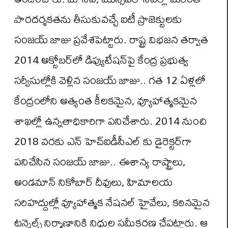
పారదర్శకతను తీసుకువచ్చే ఐటీ ప్రాజెక్టులకు
సంజయ్ జాజు ప్రవేశపెట్టారు. రాష్ట్ర విభజన తర్వాత
2014 అక్టోబర్‌లో డిప్యుటేషన్‌పై కేంద్ర ప్రభుత్వ
సర్వీసుల్లోకి వెళ్లిన సంజయ్ జాజు.. గత 12 ఏళ్లలో
కేంద్రంలోని అత్యంత కీలకమైన, వ్యూహాత్మకమైన
శాఖల్లో ఉన్నతాధికారిగా పనిచేశారు. 2014 నుంచి
2018 వరకు ఎన్ హెచ్ఐడీసీఎల్ కు డైరెక్టర్‌గా
పనిచేసిన సంజయ్ జాజు.. ఈశాన్య రాష్ట్రాలు,
అండమాన్ నికోబార్ దీవులు, హిమాలయ
సరిహద్దుల్లో వ్యూహాత్మక నేషనల్ హైవేలు, కఠినమైన
టన్నెల్స్ నిర్మాణానికి నిధుల సమీకరణ చేపట్టారు. ఆ