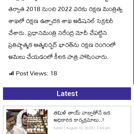
తర్వాత 2018 నుంచి 2022 వరకు రక్షణ మంత్రిత్వ
శాఖలో రక్షణ ఉత్పాదక శాఖ అడిషనల్ సెక్రటరీ
చేశారు. ప్రధానమంత్రి నరేంద్ర మోదీ చేపట్టిన
ప్రతిష్ఠాత్మక ఆత్మనిర్భర్ భారత్‌ను రక్షణ రంగంలో
అమలు చేయడంలో కీలక పాత్ర పోషించారు.
Post Views:
18
Latest
తమిళ్ తాయ్ వాజ్తుతోనే ఇక
అధికారిక కార్యక్రమాలు..!
Editor
August 10, 2026
3:49 pm