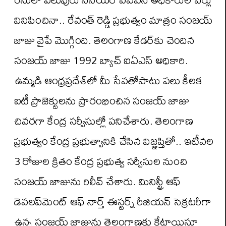
వినిపించినా.. రేవంత్ రెడ్డి ప్రభుత్వం మాత్రం సంజయ్
జాజు వైపే మొగ్గింది. తెలంగాణ కేడర్‌కు చెందిన
సంజయ్ జాజు 1992 బ్యాచ్ ఐఏఎస్‌ అధికారి.
ఉమ్మడి ఆంధ్రప్రదేశ్‌లో మీ సేవతోపాటు పలు కీలక
ఐటీ ప్రాజెక్టులను ప్రారంభించిన సంజయ్ జాజు
చివరగా కేంద్ర సర్వీసుల్లో పనిచేశారు. తెలంగాణ
ప్రభుత్వం కేంద్ర ప్రభుత్వానికి చేసిన విజ్ఞప్తితో.. ఇటీవల
3 రోజుల క్రితం కేంద్ర ప్రభుత్వ సర్వీసుల నుంచి
సంజయ్ జాజును రిలీవ్ చేశారు. మినిస్ట్రీ ఆఫ్
డెవలప్‌మెంట్ ఆఫ్ నార్త్ ఈస్టర్న్ రీజియన్ సెక్రటరీగా
ఉన్న సంజయ్ జాజును తెలంగాణకు కేటాయిస్తూ