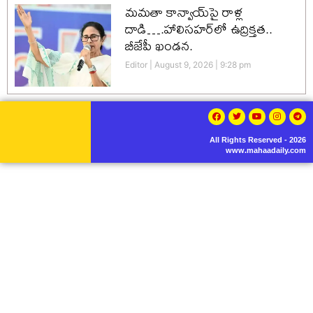
మమతా కాన్వాయ్‌పై రాళ్ల
దాడి….హాలిసహర్‌లో ఉద్రిక్తత..
బీజేపీ ఖండన.
Editor
August 9, 2026
9:28 pm
All Rights Reserved - 2026
www.mahaadaily.com