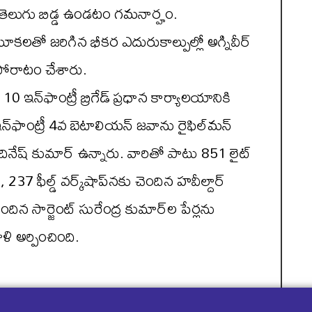
 తెలుగు బిడ్డ ఉండటం గమనార్హం.
థాన్ మూకలతో జరిగిన భీకర ఎదురుకాల్పుల్లో అగ్నివీర్
పోరాటం చేశారు.
 ఇన్‌ఫాంట్రీ బ్రిగేడ్ ప్రధాన కార్యాలయానికి
ఇన్‌ఫాంట్రీ 4వ బెటాలియన్ జవాను రైఫిల్‌మన్
్ దినేష్ కుమార్ ఉన్నారు. వారితో పాటు 851 లైట్
37 ఫీల్డ్ వర్క్‌షాప్‌నకు చెందిన హవీల్దార్
ిన సార్జెంట్ సురేంద్ర కుమార్‌ల పేర్లను
ళి అర్పించింది.