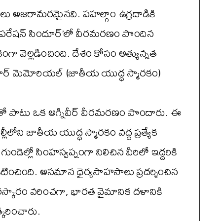
గాలు అజరామరమైనవి. పహల్గాం ఉగ్రదాడికి
ిన ‘ఆపరేషన్ సిందూర్’లో వీరమరణం పొందిన
ికంగా వెల్లడించింది. దేశం కోసం అత్యున్నత
 వార్ మెమోరియల్ (జాతీయ యుద్ధ స్మారకం)
ో పాటు ఒక అగ్నివీర్ వీరమరణం పొందారు. ఈ
లోని జాతీయ యుద్ధ స్మారకం వద్ద ప్రత్యేక
గుండెల్లో సింహస్వప్నంగా నిలిచిన వీరిలో ఇద్దరికి
ప్రకటించింది. అసమాన ధైర్యసాహసాలు ప్రదర్శించిన
ురస్కారం వరించగా, భారత వైమానిక దళానికి
్కరించారు.