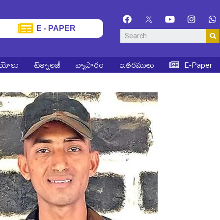
E - PAPER
ియోలు
టెక్నాలజీ
వ్యాపారం
ఇతరములు
E-Paper