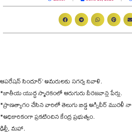
ఆపరేషన్ సిందూర్’ అమరులకు సగర్వ నివాళి.
*జాతీయ యుద్ధ స్మారకంలో ఆరుగురు వీరజవాన్ల పేర్లు.
*ప్రాణత్యాగం చేసిన వారిలో తెలుగు బిడ్డ అగ్నివీర్ మురళీ 
*అధికారికంగా ప్రకటించిన కేంద్ర ప్రభుత్వం.
ఢిల్లీ, మహా.