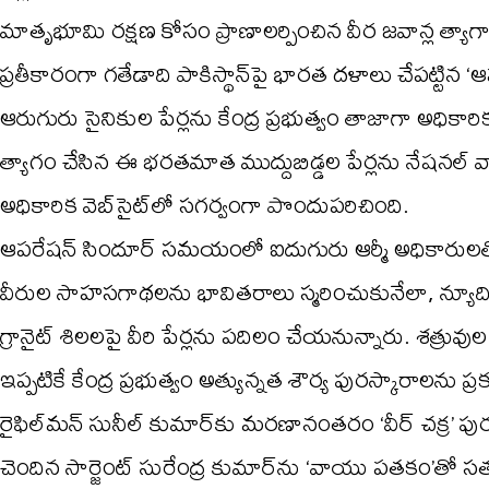
మాతృభూమి రక్షణ కోసం ప్రాణాలర్పించిన వీర జవాన్ల త్యా
ప్రతీకారంగా గతేడాది పాకిస్థాన్‌పై భారత దళాలు చేపట్ట
ఆరుగురు సైనికుల పేర్లను కేంద్ర ప్రభుత్వం తాజాగా అధికార
త్యాగం చేసిన ఈ భరతమాత ముద్దుబిడ్డల పేర్లను నేషనల్
అధికారిక వెబ్‌సైట్‌లో సగర్వంగా పొందుపరిచింది.
ఆపరేషన్ సిందూర్ సమయంలో ఐదుగురు ఆర్మీ అధికారులత
వీరుల సాహసగాథలను భావితరాలు స్మరించుకునేలా, న్యూదిల్లీ
గ్రానైట్ శిలలపై వీరి పేర్లను పదిలం చేయనున్నారు. శత్రువుల 
ఇప్పటికే కేంద్ర ప్రభుత్వం అత్యున్నత శౌర్య పురస్కారాలను 
రైఫిల్‌మన్ సునీల్ కుమార్‌కు మరణానంతరం ‘వీర్ చక్ర’ ప
చెందిన సార్జెంట్ సురేంద్ర కుమార్‌ను ‘వాయు పతకం’తో సత