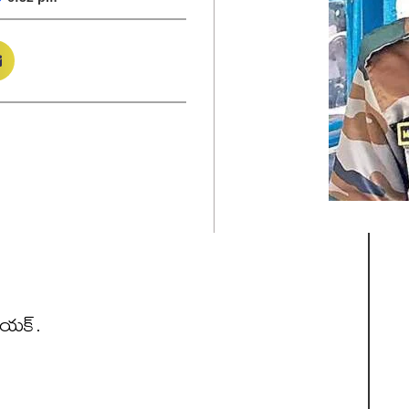
నాయక్.