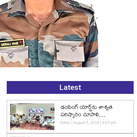
Latest
డంపింగ్ యార్డ్‌కు శాశ్వత
పరిష్కారం చూపాలి…
Editor
August 5, 2026
9:23 pm