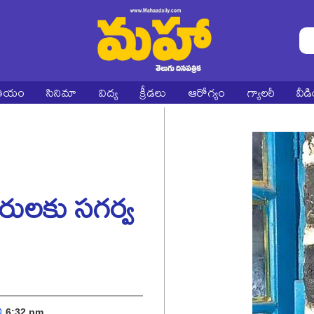
ాతీయం
సినిమా
విద్య
క్రీడలు
ఆరోగ్యం
గ్యాలరీ
వీడ
ులకు సగర్వ
6:32 pm