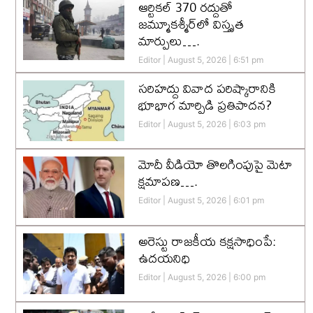
ఆర్టికల్ 370 రద్దుతో
జమ్మూకశ్మీర్‌లో విస్తృత
మార్పులు….
Editor
August 5, 2026
6:51 pm
సరిహద్దు వివాద పరిష్కారానికి
భూభాగ మార్పిడి ప్రతిపాదన?
Editor
August 5, 2026
6:03 pm
మోదీ వీడియో తొలగింపుపై మెటా
క్షమాపణ….
Editor
August 5, 2026
6:01 pm
అరెస్టు రాజకీయ కక్షసాధింపే:
ఉదయనిధి
Editor
August 5, 2026
6:00 pm