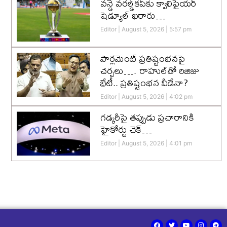
వన్డే వరల్డ్‌కప్‌కు క్వాలిఫైయర్
షెడ్యూల్ ఖరారు…
Editor
August 5, 2026
5:57 pm
పార్లమెంట్ ప్రతిష్టంభనపై
చర్చలు…. రాహుల్‌తో రిజిజు
భేటీ.. ప్రతిష్టంభన వీడేనా?
Editor
August 5, 2026
4:02 pm
గడ్కరీపై తప్పుడు ప్రచారానికి
హైకోర్టు చెక్…
Editor
August 5, 2026
4:01 pm