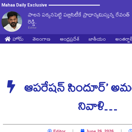
Mahaa Daily Exclusive
పాలన పక్కనపెట్టి పబ్లిసిటీకే ప్రాధాన్యమిస్తున్న రేవంత్
రెడ్డి.
Editor
హోమ్
తెలంగాణ
ఆంధ్రప్రదేశ్
జాతీయం
అంతర్జ
ఆపరేషన్ సిందూర్’ అమర
నివాళి…
Editor
June 26, 2026