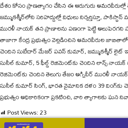
దేశం కోసం ప్రాణత్యాగం చేసిన ఈ ఆరుగురు అమరవీరుల్లో
జమ్ముకశ్మీర్‌లోని సరిహద్దుల్లో విధులు నిర్వర్తిస్తూ, పాకిస్
మురళీ నాయక్ తన ప్రాణాలను పణంగా పెట్టి అలుపెరగని 
తాజాగా కేంద్ర ప్రభుత్వం వెల్లడించిన అమరవీరుల జాబితాలో 10
చెందిన సుబేదార్ మేజర్ పవన్ కుమార్, జమ్ముకశ్మీర్ లైట్ 
సునీల్ కుమార్, 5 ఫీల్డ్ రెజిమెంట్‌కు చెందిన లాన్స్ నాయక
రెజిమెంట్‌కు చెందిన తెలుగు తేజం అగ్నివీర్ మురళీ నాయక్, 2
సునీల్ కుమార్ సింగ్, భారత వైమానిక దళం 39 వింగ్‌కు చెంద
ప్రభుత్వం అధికారికంగా ప్రకటించి, వారి త్యాగాలకు ఘన నివా
Post Views:
23