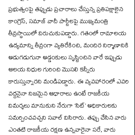
ప్రభుత్వంపై తప్పుడు ప్రచారాలు చేస్తున్న ప్రతిపక్షాలైన
కాంగ్రెస్, సమాజ్ వాదీ పార్టీలపై ముఖ్యమంత్రి
తీవ్రస్థాయిలో విరుచుకుపడ్డారు. గతంలో రామాలయ
ఉద్యమాన్ని తీవ్రంగా వ్యతిరేకించి, మందిర నిర్మాణానికి
అడుగడుగునా అడ్డంకులు సృష్టించిన వారే ఇప్పుడు
ఆలయ నిధుల గురించి మొసలి కన్నీరు
కారుస్తున్నారని మండిపడ్డారు. ఈ వ్యవహారంలో ఎవరి
వద్దనైనా నిజమైన ఆధారాలు ఉంటే రాజకీయ
విమర్శలు మానుకుని నేరుగా ‘సిట్’ అధికారులకు
సమర్పించవచ్చని సవాల్ విసిరారు. తప్పు చేసిన వారు
ఎంతటి రాజకీయ రక్షణ ఉన్నవారైనా సరే, వారు