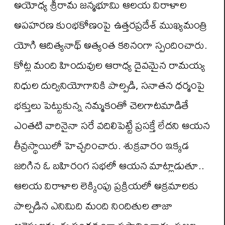
అయోధ్య శ్రీరామ జన్మభూమి ఆలయ విరాళాల
అపహరణ కుంభకోణంపై ఉత్తరప్రదేశ్ ముఖ్యమంత్రి
యోగి ఆదిత్యనాథ్ అత్యంత కఠినంగా స్పందించారు.
కోట్ల మంది హిందువుల ఆరాధ్య దైవమైన రామయ్య
నిధుల దుర్వినియోగానికి పాల్పడి, సనాతన ధర్మంపై
భక్తులు పెట్టుకున్న నమ్మకంతో చెలగాటమాడితే
ఎంతటి వారినైనా సరే వదిలిపెట్టే ప్రసక్తే లేదని ఆయన
తీవ్రస్థాయిలో హెచ్చరించారు. శుక్రవారం ఇక్కడ
జరిగిన ఓ బహిరంగ సభలో ఆయన మాట్లాడుతూ..
ఆలయ విరాళాల లెక్కింపు ప్రక్రియలో అక్రమాలకు
పాల్పడిన ఎనిమిది మంది నిందితుల తాజా