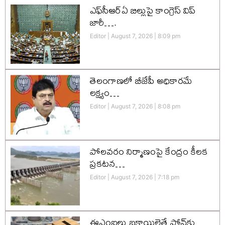
ఎఫ్‌సీఆర్‌ఏ బిల్లుపై కాంగ్రెస్ విప్
జారీ….
Editor
August 7, 2026
8:09 pm
తెలంగాణలో బీజేపీ అధికారమే
లక్ష్యం…
Editor
August 7, 2026
8:08 pm
పోలవరం నిర్మాణంపై కేంద్రం కీలక
ప్రకటన…
Editor
August 7, 2026
7:18 pm
ఈఎంఐలు బకాయిలైతే ఫోన్‌కు