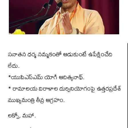
సనాతన ధర్మ నమ్మకంతో ఆడుకుంటే ఉపేక్షించేది
లేదు.
*యుపిఎస్ఎమ్ యోగి ఆదిత్యనాథ్.
* రామాలయ విరాళాల దుర్వినియోగంపై ఉత్తరప్రదేశ్
ముఖ్యమంత్రి తీవ్ర ఆగ్రహం.
లక్నో, మహా.