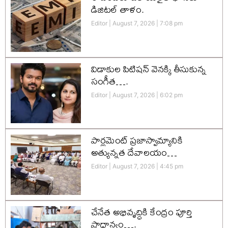
డిజిటల్ తాళం.
Editor
August 7, 2026
7:08 pm
విడాకుల పిటిషన్ వెనక్కి తీసుకున్న
సంగీత….
Editor
August 7, 2026
6:02 pm
పార్లమెంట్ ప్రజాస్వామ్యానికి
అత్యున్నత దేవాలయం…
Editor
August 7, 2026
4:45 pm
చేనేత అభివృద్ధికి కేంద్రం పూర్తి
ప్రాధాన్యం….