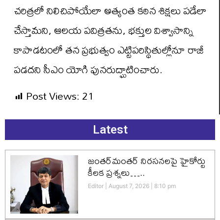
చరిత్రలో నిలిచిపోయేలా అత్యంత కఠిన శిక్షలు పడేలా
చేస్తామని, ఆలయ పవిత్రతను, భక్తుల విశ్వాసాన్ని
కాపాడటంలో తన ప్రభుత్వం ఎట్టిపరిస్థితుల్లోనూ రాజీ
పడదని సీఎం యోగి పునరుద్ఘాటించారు.
Post Views:
21
Latest
జంతర్‌మంతర్ నిరసనలపై హైకోర్టు
కీలక ప్రశ్నలు…..
Editor
August 7, 2026
8:10 pm