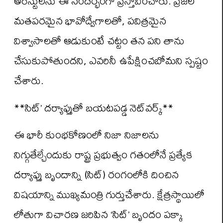
అరెస్టులను ఈ సందర్భంగా ప్రస్తావించారు. ప్రజల
మతపరమైన భావోద్వేగాలతో, పవిత్రమైన
విశ్వాసాలతో ఆడుకుంటే చట్టం తన పని తాను
చేసుకుపోతుందని, ఎవరినీ ఉపేక్షించబోమని స్పష్టం
చేశారు.
**సిట్’ దర్యాప్తుతో బయటపడ్డ నెట్‌వర్క్**
ఈ భారీ కుంభకోణంలో నిజా నిజాలను
నిగ్గుతేల్చేందుకు రాష్ట్ర ప్రభుత్వం గతంలోనే ప్రత్యేక
దర్యాప్తు బృందాన్ని (సిట్) రంగంలోకి దించిన
విషయాన్ని ముఖ్యమంత్రి గుర్తుచేశారు. క్షేత్రస్థాయిలో
లోతుగా విచారణ జరిపిన ‘సిట్’ బృందం పక్కా