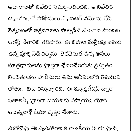
ఆధారాలతో నివేదిక సమర్పించిందని, ఆ నివేదిక
ఆధారంగానే పోలీసులు ఎఫ్‌ఐఆర్ నమోదు చేసి
లెక్కింపులో అక్రమాలకు పాల్పడిన ఎనిమిది మందిని
అరెస్ట్ చేశారని తెలిపారు. ఈ నిధుల మళ్లింపు వెనుక
ఉన్న పూర్తి నెట్‌వర్క్‌ను, తెరవెనుక ఉన్న అసలు
సూత్రధారులను పూర్తిగా ఛేదించేందుకు ప్రస్తుతం
నిందితులను పోలీసులు తమ ఆధీనంలోకి తీసుకుని
లోతుగా విచారిస్తున్నారని, ఈ ఇన్వెస్టిగేషన్ ద్వారా
నిజాలన్నీ పూర్తిగా బయటకు వస్తాయని యోగి
ఆదిత్యనాథ్ ధీమా వ్యక్తం చేశారు.
మరోవైపు ఈ వ్యవహారానికి రాజకీయ రంగు పూసి,