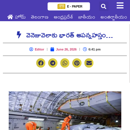
E - PAPER
హోమ్
తెలంగాణ
ఆంధ్రప్రదేశ్
జాతీయం
అంతర్జాతీయం
వెనెజువెలాకు భారత్ ఆపన్నహస్తం…
Editor
June 26, 2026
6:41 pm