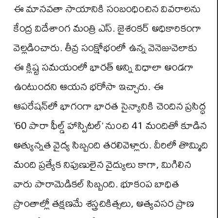
ఈ మానవతా సాయానికి సంబంధించిన వివరాలను
కేంద్ర విదేశాంగ మంత్రి ఎస్. జైశంకర్ అధికారికంగా
వెల్లడించారు. తీవ్ర సంక్షోభంలో ఉన్న వెనెజువెలాకు
ఈ క్లిష్ట సమయంలో భారత్ అన్ని విధాలా అండగా
ఉంటుందని ఆయన భరోసా ఇచ్చారు. ఈ
ఆపరేషన్‌లో భాగంగా భారత సైన్యానికి చెందిన ప్రసిద్ధ
’60 పారా ఫీల్డ్ హాస్పిటల్’ నుంచి 41 మందితో కూడిన
అత్యున్నత వైద్య సిబ్బంది తరలివెళ్లారు. వీరిలో తొమ్మిది
మంది ప్రత్యేక నిపుణులైన వైద్యులు కాగా, మిగిలిన
వారు పారామెడికల్ సిబ్బంది. భూకంప బాధిత
ప్రాంతాల్లో తక్షణమే శస్త్రచికిత్సలు, అత్యవసర ప్రాణ