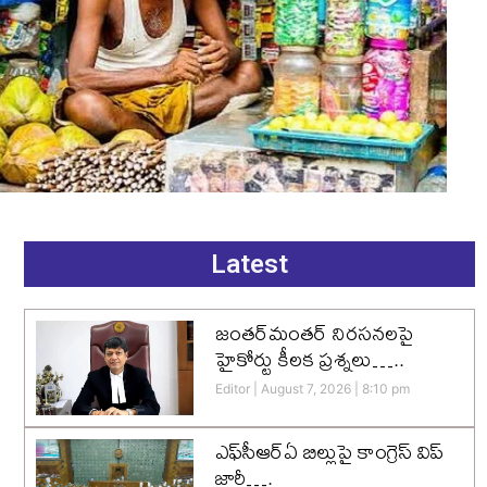
Latest
జంతర్‌మంతర్ నిరసనలపై
హైకోర్టు కీలక ప్రశ్నలు…..
Editor
August 7, 2026
8:10 pm
ఎఫ్‌సీఆర్‌ఏ బిల్లుపై కాంగ్రెస్ విప్
జారీ….