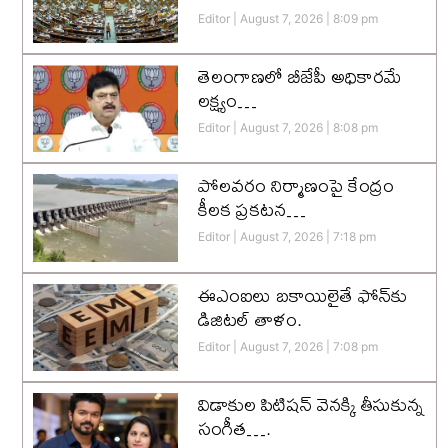
Editor
August 7, 2026
8:09 pm
తెలంగాణలో బీజేపీ అధికారమే
లక్ష్యం…
Editor
August 7, 2026
8:08 pm
పోలవరం నిర్మాణంపై కేంద్రం
కీలక ప్రకటన…
Editor
August 7, 2026
7:18 pm
ఈఎంఐలు బకాయిలైతే ఫోన్‌కు
డిజిటల్ తాళం.
Editor
August 7, 2026
7:08 pm
విడాకుల పిటిషన్ వెనక్కి తీసుకున్న
సంగీత….