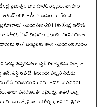
ేంద్ర ప్రభుత్వం భారీ ఊరటనిచ్చింది. వ్యాపార
ినెస్) దిశగా కీలక అడుగులు వేసింది.
త, ప్రమాణాలు) నిబంధనలు-2011కు కేంద్ర ఆరోగ్య,
ాజా నోటిఫికేషన్ విడుదల చేసింది. ఈ సవరణల
ీదారులు కాని) సంస్థలకు కఠిన నిబంధనల నుంచి
సంస్థ తప్పనిసరిగా స్టాక్ రికార్డులను పక్కాగా
ట్ ఇన్, ఫస్ట్ అవుట్’ (ముందు వచ్చిన సరుకు
గడువు ముగిసే సరుకును ముందుగా విక్రయించడం)
ది. తాజా సవరణలతో రిటైలర్లు, ఇతర చిన్న
ుంది. అయితే, ప్రజల ఆరోగ్యం, ఆహార భద్రత,