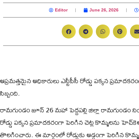
Editor
June 26, 2026
అప్రమత్తమైన అధికారులు ఎన్టీపీసీ రోడ్డు పక్కన ప్రమాదకర
సిబ్బంది.
రామగుండం జూన్ 26 మహా పెద్దపల్లి జిల్లా రామగుండం ని
రోడ్డు పక్కన ప్రమాదకరంగా పెరిగిన చెట్ల కొమ్మలను హెచ్‌కె
తొలగించారు. ఈ మార్గంలో రోడ్డుకు అడ్డంగా పెరిగిన కొమ