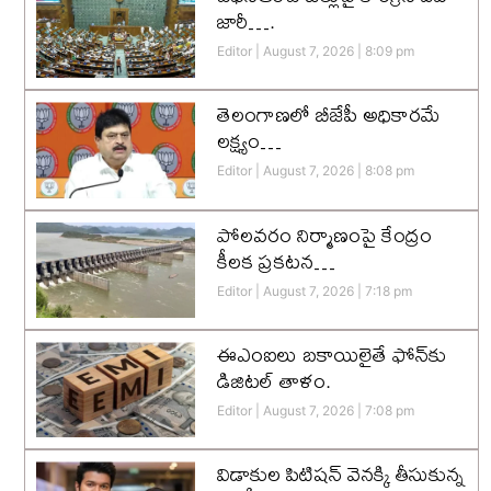
జారీ….
Editor
August 7, 2026
8:09 pm
తెలంగాణలో బీజేపీ అధికారమే
లక్ష్యం…
Editor
August 7, 2026
8:08 pm
పోలవరం నిర్మాణంపై కేంద్రం
కీలక ప్రకటన…
Editor
August 7, 2026
7:18 pm
ఈఎంఐలు బకాయిలైతే ఫోన్‌కు
డిజిటల్ తాళం.
Editor
August 7, 2026
7:08 pm
విడాకుల పిటిషన్ వెనక్కి తీసుకున్న