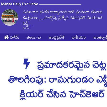
Mahaa Daily Exclusive
సమాచార భవన్ కార్యాలయంలో ఘనంగా బోనాల
ఉత్సవాలు….పాల్గొన్న ప్రత్యేక కమిషనర్ ముకుంద
రెడ్డి…
Editor
హోమ్
తెలంగాణ
ఆంధ్రప్రదేశ్
జాతీయం
అంతర్జ
ప్రమాదకరమైన చెట్ల
తొలగింపు: రామగుండం ఎన్టీప
క్లియర్ చేసిన హెచ్‌కెఆర్ 