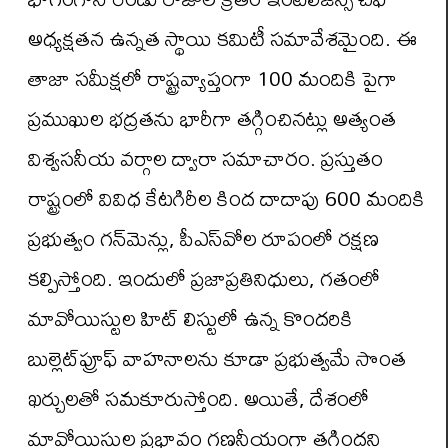
అధ్యక్షతన ఉన్నత స్థాయి కమిటీ సమావేశమైంది. ఈ
తాజా సమీక్షలో రాష్ట్రవ్యాప్తంగా 100 మందికి పైగా
ప్రముఖుల భద్రతను భారీగా తగ్గించినట్లు అత్యంత
విశ్వసనీయ వర్గాల ద్వారా సమాచారం. ప్రస్తుతం
రాష్ట్రంలో వివిధ కేటగిరీల కింద దాదాపు 600 మందికి
ప్రభుత్వం గన్‌మెన్లు, పీఎస్‌వోల రూపంలో రక్షణ
కల్పిస్తోంది. ఇందులో ప్రజాప్రతినిధులు, గతంలో
మావోయిస్టుల హిట్ లిస్టులో ఉన్న కొందరికి
బుల్లెట్‌ప్రూఫ్‌ వాహనాలను కూడా ప్రభుత్వమే సొంత
ఖర్చులతో సమకూరుస్తోంది. అయితే, దేశంలో
మావోయిస్టుల ప్రభావం గణనీయంగా తగ్గిందని