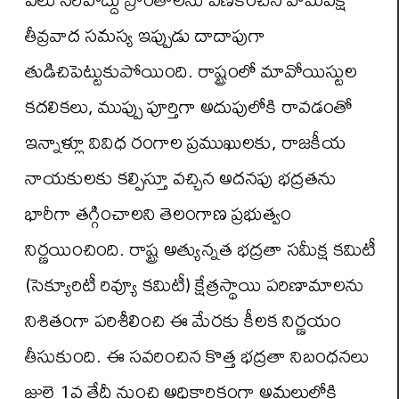
తీవ్రవాద సమస్య ఇప్పుడు దాదాపుగా
తుడిచిపెట్టుకుపోయింది. రాష్ట్రంలో మావోయిస్టుల
కదలికలు, ముప్పు పూర్తిగా అదుపులోకి రావడంతో
ఇన్నాళ్లూ వివిధ రంగాల ప్రముఖులకు, రాజకీయ
నాయకులకు కల్పిస్తూ వచ్చిన అదనపు భద్రతను
భారీగా తగ్గించాలని తెలంగాణ ప్రభుత్వం
నిర్ణయించింది. రాష్ట్ర అత్యున్నత భద్రతా సమీక్ష కమిటీ
(సెక్యూరిటీ రివ్యూ కమిటీ) క్షేత్రస్థాయి పరిణామాలను
నిశితంగా పరిశీలించి ఈ మేరకు కీలక నిర్ణయం
తీసుకుంది. ఈ సవరించిన కొత్త భద్రతా నిబంధనలు
జులై 1వ తేదీ నుంచి అధికారికంగా అమలులోకి