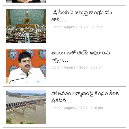
ఎఫ్‌సీఆర్‌ఏ బిల్లుపై కాంగ్రెస్ విప్
జారీ….
Editor
August 7, 2026
8:09 pm
తెలంగాణలో బీజేపీ అధికారమే
లక్ష్యం…
Editor
August 7, 2026
8:08 pm
పోలవరం నిర్మాణంపై కేంద్రం కీలక
ప్రకటన…
Editor
August 7, 2026
7:18 pm