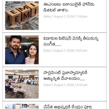
ఈఎంఐలు బకాయిలైతే ఫోన్‌కు
డిజిటల్ తాళం.
Editor
August 7, 2026
7:08 pm
విడాకుల పిటిషన్ వెనక్కి తీసుకున్న
సంగీత….
Editor
August 7, 2026
6:02 pm
పార్లమెంట్ ప్రజాస్వామ్యానికి
అత్యున్నత దేవాలయం…
Editor
August 7, 2026
4:45 pm
చేనేత అభివృద్ధికి కేంద్రం పూర్తి