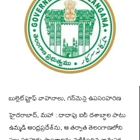
బుల్లెట్‌ప్రూఫ్ వాహనాలు, గన్‌మెన్ల ఉపసంహరణ
హైదరాబాద్, మహా : దాదాపు ఐదీ దశాబ్ధాల పాటు
ఉమ్మడి ఆంధ్రప్రదేశ్‌ను, ఆ తర్వాత తెలంగాణలోని
పలు సరిహద్దు ప్రాంతాలను వణికించిన వామపక్ష