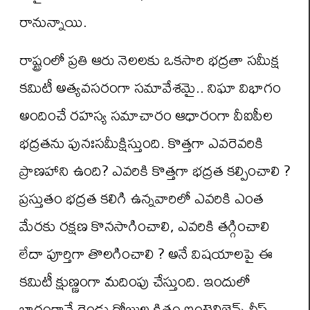
రానున్నాయి.
రాష్ట్రంలో ప్రతి ఆరు నెలలకు ఒకసారి భద్రతా సమీక్ష
కమిటీ అత్యవసరంగా సమావేశమై.. నిఘా విభాగం
అందించే రహస్య సమాచారం ఆధారంగా వీఐపీల
భద్రతను పునఃసమీక్షిస్తుంది. కొత్తగా ఎవరెవరికి
ప్రాణహాని ఉంది? ఎవరికి కొత్తగా భద్రత కల్పించాలి ?
ప్రస్తుతం భద్రత కలిగి ఉన్నవారిలో ఎవరికి ఎంత
మేరకు రక్షణ కొనసాగించాలి, ఎవరికి తగ్గించాలి
లేదా పూర్తిగా తొలగించాలి ? అనే విషయాలపై ఈ
కమిటీ క్షుణ్ణంగా మదింపు చేస్తుంది. ఇందులో
భాగంగానే రెండు రోజుల క్రితం ఇంటెలిజెన్స్ చీఫ్