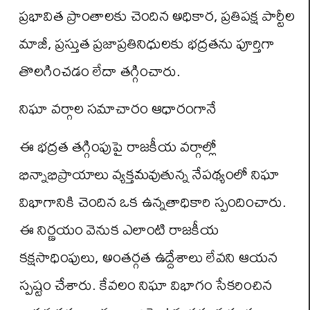
ప్రభావిత ప్రాంతాలకు చెందిన అధికార, ప్రతిపక్ష పార్టీల
మాజీ, ప్రస్తుత ప్రజాప్రతినిధులకు భద్రతను పూర్తిగా
తొలగించడం లేదా తగ్గించారు.
నిఘా వర్గాల సమాచారం ఆధారంగానే
ఈ భద్రత తగ్గింపుపై రాజకీయ వర్గాల్లో
భిన్నాభిప్రాయాలు వ్యక్తమవుతున్న నేపథ్యంలో నిఘా
విభాగానికి చెందిన ఒక ఉన్నతాధికారి స్పందించారు.
ఈ నిర్ణయం వెనుక ఎలాంటి రాజకీయ
కక్షసాధింపులు, అంతర్గత ఉద్దేశాలు లేవని ఆయన
స్పష్టం చేశారు. కేవలం నిఘా విభాగం సేకరించిన