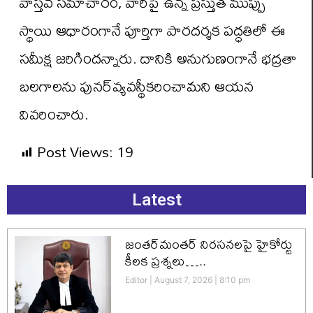
వాస్తవ సమాచారం, వారిపై ఉన్న ప్రస్తుత ముప్పు
స్థాయి ఆధారంగానే పూర్తిగా పారదర్శక పద్ధతిలో ఈ
సమీక్ష జరిగిందన్నారు. దానికి అనుగుణంగానే భద్రతా
బలగాలను పునర్‌వ్యవస్థీకరించామని ఆయన
వివరించారు.
Post Views:
19
Latest
జంతర్‌మంతర్ నిరసనలపై హైకోర్టు
కీలక ప్రశ్నలు…..
Editor
August 7, 2026
8:10 pm