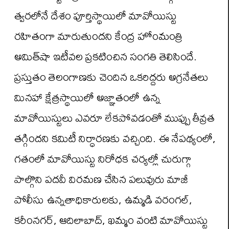
త్వరలోనే దేశం పూర్తిస్థాయిలో మావోయిస్టు
రహితంగా మారుతుందని కేంద్ర హోంమంత్రి
అమిత్‌షా ఇటీవల ప్రకటించిన సంగతి తెలిసిందే.
ప్రస్తుతం తెలంగాణకు చెందిన ఒకరిద్దరు అగ్రనేతలు
మినహా క్షేత్రస్థాయిలో అజ్ఞాతంలో ఉన్న
మావోయిస్టులు ఎవరూ లేకపోవడంతో ముప్పు తీవ్రత
తగ్గిందని కమిటీ నిర్ధారణకు వచ్చింది. ఈ నేపథ్యంలో,
గతంలో మావోయిస్టు నిరోధక చర్యల్లో చురుగ్గా
పాల్గొని పదవీ విరమణ చేసిన పలువురు మాజీ
పోలీసు ఉన్నతాధికారులకు, ఉమ్మడి వరంగల్,
కరీంనగర్, ఆదిలాబాద్, ఖమ్మం వంటి మావోయిస్టు