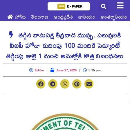
E - PAPER
హోమ్
తెలంగాణ
ఆంధ్రప్రదేశ్
జాతీయం
అంతర్జాతీయం
తగ్గిన వామపక్ష తీవ్రవాద ముప్పు. పలువురికి
వీఐపీ హోదా కుదింపు 100 మందికి సెక్యూరిటీ
తగ్గింపు జులై 1 నుంచి అమల్లోకి కొత్త నిబంధనలు
Editor
June 27, 2026
5:35 pm