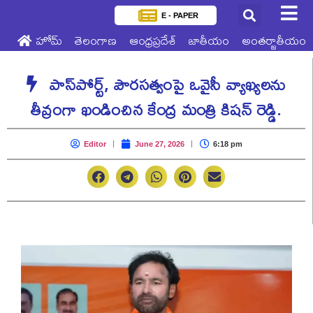
E - PAPER
హోమ్
తెలంగాణ
ఆంధ్రప్రదేశ్
జాతీయం
అంతర్జాతీయం
పాస్‌పోర్ట్, పౌరసత్వంపై ఒవైసీ వ్యాఖ్యలను
తీవ్రంగా ఖండించిన కేంద్ర మంత్రి కిషన్ రెడ్డి.
Editor
June 27, 2026
6:18 pm