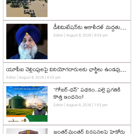
డీలిమిటేషన్‌కు అకాలీదళ్‌ మద్దతు…
Editor
August 8, 2026
6:54 pm
యూపీఐ చెల్లింపులపై వినియోగదారులకు ఛార్జీలు ఉండవు…
Editor
August 8, 2026
6:53 pm
“గోబర్-ధన్” పథకం..పల్లె ప్రగతికి
కొత్త ఇంధనం!
Editor
August 8, 2026
1:53 pm
జంతర్‌మంతర్ నిరసనలపై హైకోర్టు