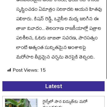
సృష్టించడం ఏమాత్రం సరికాదని ఆయన హితవు
పలికారు. కిషన్ రెడ్డి, ఒవైసీల మధ్య జరిగిన ఈ
తాజా వివాదం.. తెలంగాణ రాజకీయాల్లో పత్రాల
పరిశీలన, ఓటరు జాబితా సవరణ, పౌరసత్వం
లాంటి అత్యంత సున్నితమైన అంశాలపై
మరోసారి తీవ్రమైన చర్చను తెరపైకి తెచ్చింది.
Post Views:
15
Latest
రైల్వేలో సౌర విద్యుత్‌కు మరో