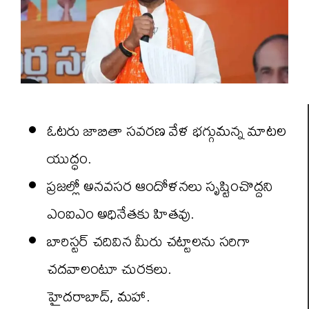
ఓటరు జాబితా సవరణ వేళ భగ్గుమన్న మాటల
యుద్ధం.
ప్రజల్లో అనవసర ఆందోళనలు సృష్టించొద్దని
ఎంఐఎం అధినేతకు హితవు.
బారిస్టర్ చదివిన మీరు చట్టాలను సరిగా
చదవాలంటూ చురకలు.
హైదరాబాద్, మహా.