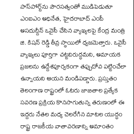
పాస్‌పోర్ట్‌ను పౌరసత్వంతో ముడిపెడుతూ
ఎంఐఎం అధినేత, హైదరాబాద్ ఎంపీ
అసదుద్దీన్ ఒవైసీ చేసిన వ్యాఖ్యలపై కేంద్ర మంత్రి
జి. కిషన్ రెడ్డి తీవ్ర స్థాయిలో ధ్వజమెత్తారు. ఒవైసీ
వ్యాఖ్యలు పూర్తిగా చట్టవిరుద్ధమని, అమాయక
ప్రజలను ఉద్దేశపూర్వకంగా తప్పుదోవ పట్టించేలా
ఉన్నాయని ఆయన మండిపడ్డారు. ప్రస్తుతం
తెలంగాణ రాష్ట్రంలో ఓటరు జాబితాల ప్రత్యేక
సవరణ ప్రక్రియ కొనసాగుతున్న తరుణంలో ఈ
ఇద్దరు నేతల మధ్య చెలరేగిన మాటల యుద్ధం
రాష్ట్ర రాజకీయ వాతావరణాన్ని అమాంతం