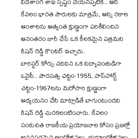
విదేశాంగ శాఖ స్పష్టం చేయనప్పటికీ.. అది
కేవలం భారత పౌరులకు మాత్రమే, అన్ని రకాల
అంశాలను అత్యంత క్షుణ్ణంగా పరిశీలించిన
అనంతరం జారీ చేసే ఒక కీలకమైన పత్రమని
కిషన్ రెడ్డి కౌంటర్ ఇచ్చారు.
బారిస్టర్ కోర్సు చదివిన ఒక విద్యావంతుడిగా
ఒవైసీ.. పౌరసత్వ చట్టం-1955, పాస్‌పోర్ట్
చట్టం-1967లను మరోసారి క్షుణ్ణంగా
అధ్యయనం చేసి మాట్లాడితే బాగుంటుందని
కిషన్ రెడ్డి చురకలంటించారు. కేవలం
సంకుచిత రాజకీయ ప్రయోజనాల కోసం ప్రజల్లో
అనవసరమైన ఆందోళనలు, భయాందోళనలు