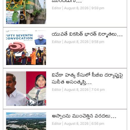
ముందడుగు…
Editor
August 8, 2026
9:59 pm
యువతే వికసిత్‌ భారత్‌ నిర్మాతలు…
Editor
August 8, 2026
9:58 pm
వివేకా హత్య కేసులో సీబీఐ దర్యాప్తుపై
సునీత అసంతృప్తి…
Editor
August 8, 2026
7:04 pm
అస్సాంను ముంచెత్తిన వరదలు…
Editor
August 8, 2026
6:56 pm