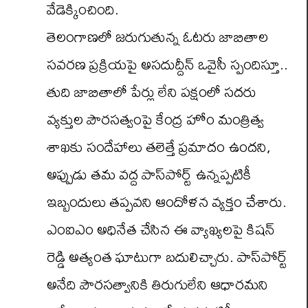
వేడెక్కించింది.
తెలంగాణలో జరుగుతున్న ఓటరు జాబితాల
సవరణ ప్రక్రియపై అసదుద్దీన్ ఒవైసీ స్పందిస్తూ..
తుది జాబితాలో పేర్లు లేని పక్షంలో సదరు
వ్యక్తుల పౌరసత్వంపై కేంద్ర హోం మంత్రిత్వ
శాఖకు సందేహాలు తలెత్తే ప్రమాదం ఉందని,
అప్పుడు తమ వద్ద పాస్‌పోర్ట్ ఉన్నప్పటికీ
ఇబ్బందులు తప్పవని ఆందోళన వ్యక్తం చేశారు.
ఎంఐఎం అధినేత చేసిన ఈ వ్యాఖ్యలపై కిషన్
రెడ్డి అత్యంత ఘాటుగా బదులిచ్చారు. పాస్‌పోర్ట్
అనేది పౌరసత్వానికి తిరుగులేని ఆధారమని