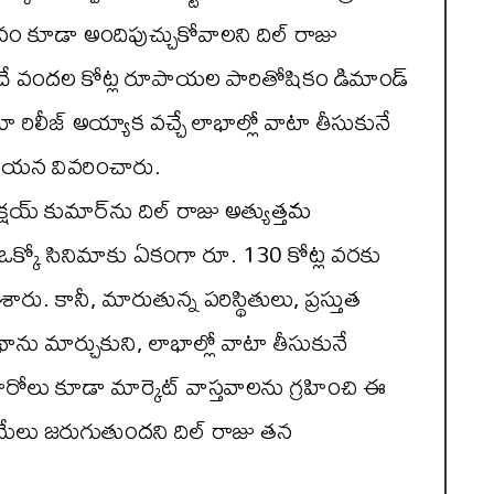
ి మనం కూడా అందిపుచ్చుకోవాలని దిల్ రాజు
ముందే వందల కోట్ల రూపాయల పారితోషికం డిమాండ్
ిమా రిలీజ్ అయ్యాక వచ్చే లాభాల్లో వాటా తీసుకునే
ని ఆయన వివరించారు.
 అక్షయ్ కుమార్‌ను దిల్ రాజు అత్యుత్తమ
 ఒక్కో సినిమాకు ఏకంగా రూ. 130 కోట్ల వరకు
ేశారు. కానీ, మారుతున్న పరిస్థితులు, ప్రస్తుత
ు మార్చుకుని, లాభాల్లో వాటా తీసుకునే
 హీరోలు కూడా మార్కెట్ వాస్తవాలను గ్రహించి ఈ
 మేలు జరుగుతుందని దిల్ రాజు తన