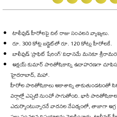
టాలీవుడ్ హీరోలపై దిల్ రాజు సంచలన వ్యాఖ్యలు.
రూ. 300 కోట్ల బడ్జెట్‌లో రూ. 120 కోట్లు హీరోలకే.
బాలీవుడ్ ‘ప్రాఫిట్ షేరింగ్’ విధానమే మనకూ శ్రీరామరక
అక్షయ్ కుమార్ పారితోషికాన్ని ఉదాహరణగా చూపిస్తూ
హైదరాబాద్, మహా.
హీరోల పారితోషికాలు ఆకాశాన్ని తాకుతుండటంతో సినిమ
వర్గాల్లో ఎప్పటి నుంచో సాగుతోంది. భారీ పారితోషికాల 
ఎదుర్కొంటున్నారనే వాదనల నేపథ్యంలో, తాజాగా అగ్ర ని
పలు సంచలన విషయాలను వెల్లడించారు. టాలీవుడ్ హీర