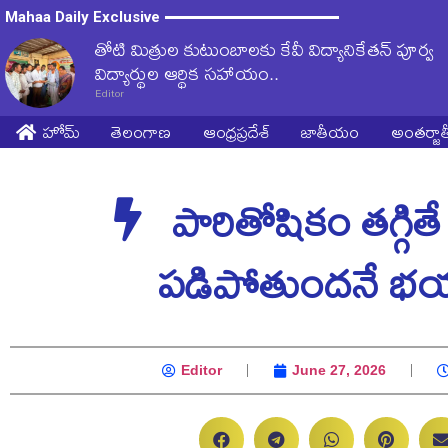
Mahaa Daily Exclusive
తోటి మిత్రుల కుటుంబాలకు కేవీ విద్యానికేతన్ పూర్వ
విద్యార్థుల ఆర్థిక సహాయం..
Editor
హోమ్
తెలంగాణ
ఆంధ్రప్రదేశ్
జాతీయం
అంతర్జ
పారితోషికం తగ్గితే
పడిపోతుందనే భ
Editor
June 27, 2026