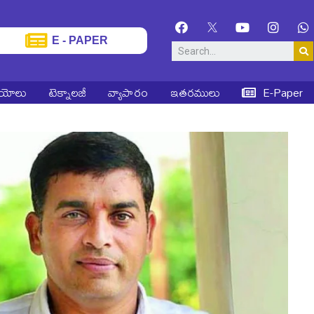
E - PAPER
ియోలు
టెక్నాలజీ
వ్యాపారం
ఇతరములు
E-Paper