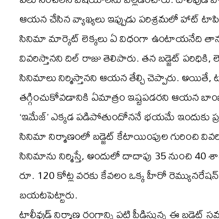
ఆయన చేసిన వ్యాఖ్యలు ఇప్పుడు పరిశ్రమలో హాట్ టాప
సినిమా మార్కెట్ లెక్కలు ఏ విధంగా ఉంటాయనేది తా
వివరిస్తానని దిల్ రాజు తెలిపారు. తన బడ్జెట్ పరిధి
సినిమాలు నిర్మిస్తానని ఆయన తేల్చి చెప్పారు. అయితే, 
తగ్గించుకోవడానికి ఏమాత్రం ఇష్టపడరని ఆయన బాంబు ప
‘ఇమేజ్’ ఎక్కడ పడిపోతుందోననే భయమే ఇందుకు ప్రధ
సినిమా నిర్మాణంలో బడ్జెట్ కేటాయింపుల గురించి వివరి
సినిమాను నిర్మిస్తే, అందులో దాదాపు 35 నుంచి 40 
రూ. 120 కోట్ల వరకు కేవలం ఒక్క హీరో రెమ్యునరేషన్‌
బయటపెట్టారు.
టాలీవుడ్‌ నిర్మాణ రంగాన్ని పట్టి పీడిస్తున్న ఈ బడ్జెట్