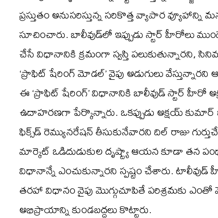
ప్రస్తుతం అనుసరిస్తున్న సరికొత్త వ్యాపార వ్యూహాన్న
సూచించారు. బాలీవుడ్‌లో ఇప్పుడు స్టార్ హీరోలు 
చేసే విధానానికి క్రమంగా స్వస్తి పలుకుతున్నారని, సిన
‘ప్రాఫిట్ షేరింగ్ మోడల్’ వైపు అడుగులు వేస్తున్నార
ఈ ‘ప్రాఫిట్ షేరింగ్’ విధానానికి బాలీవుడ్ స్టార్ హీరో
ఉదాహరణగా పేర్కొన్నారు. ఒకప్పుడు అక్షయ్ కుమార్
ఫిక్స్‌డ్ రెమ్యునరేషన్ తీసుకునేవారని దిల్ రాజు గుర్తుచ
మార్కెట్ ఒడిదుడుకుల దృష్ట్యా ఆయన కూడా తన పంథాన
విధానాన్నే ఎంచుకున్నారని స్పష్టం చేశారు. టాలీవుడ్
తరహా విధానం వైపు మొగ్గుచూపితే పరిశ్రమకు ఎంతో
అభిప్రాయాన్ని కుండబద్దలు కొట్టారు.