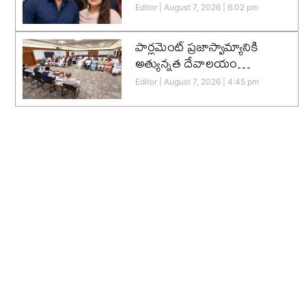
Editor
August 7, 2026
6:02 pm
పార్లమెంట్ ప్రజాస్వామ్యానికి
అత్యున్నత దేవాలయం…
Editor
August 7, 2026
4:45 pm