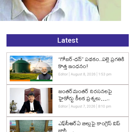
Latest
“గోబర్-ధన్” పథకం..పల్లె ప్రగతికి
కొత్త ఇంధనం!
Editor
August 8, 2026
1:53 pm
జంతర్‌మంతర్ నిరసనలపై
హైకోర్టు కీలక ప్రశ్నలు…..
Editor
August 7, 2026
8:10 pm
ఎఫ్‌సీఆర్‌ఏ బిల్లుపై కాంగ్రెస్ విప్
జారీ….