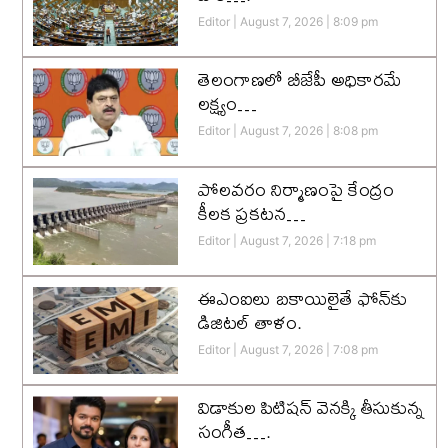
Editor
August 7, 2026
8:09 pm
తెలంగాణలో బీజేపీ అధికారమే
లక్ష్యం…
Editor
August 7, 2026
8:08 pm
పోలవరం నిర్మాణంపై కేంద్రం
కీలక ప్రకటన…
Editor
August 7, 2026
7:18 pm
ఈఎంఐలు బకాయిలైతే ఫోన్‌కు
డిజిటల్ తాళం.
Editor
August 7, 2026
7:08 pm
విడాకుల పిటిషన్ వెనక్కి తీసుకున్న
సంగీత….