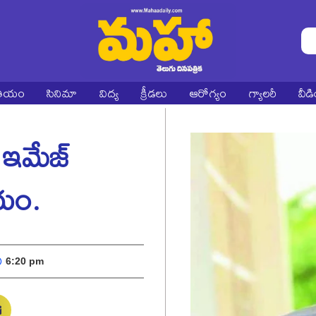
ాతీయం
సినిమా
విద్య
క్రీడలు
ఆరోగ్యం
గ్యాలరీ
వీడ
 ఇమేజ్
యం.
6:20 pm