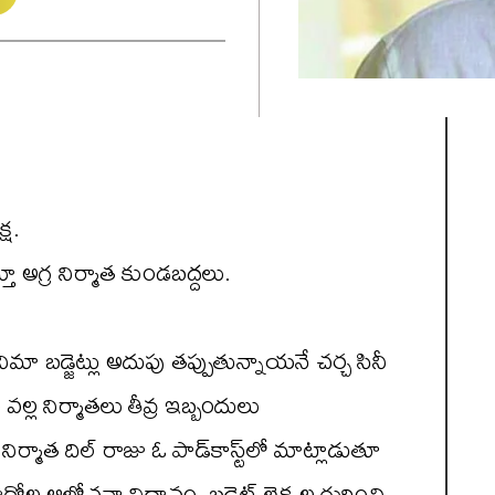
్ష.
 అగ్ర నిర్మాత కుండబద్దలు.
ా బడ్జెట్లు అదుపు తప్పుతున్నాయనే చర్చ సినీ
వల్ల నిర్మాతలు తీవ్ర ఇబ్బందులు
ర్మాత దిల్ రాజు ఓ పాడ్‌కాస్ట్‌లో మాట్లాడుతూ
ోల ఆలోచనా విధానం, బడ్జెట్ లెక్కల గురించి