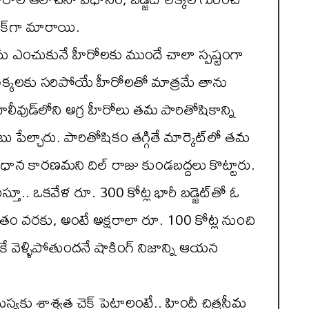
ిక్‌గా మారాయి.
ను ఎంచుకునే హీరోలకు ముందే చాలా స్పష్టంగా
కి, లెక్కలకు సరిపోయే హీరోలతో మాత్రమే తాను
టాలీవుడ్‌లోని అగ్ర హీరోలు తమ పారితోషికాన్ని
ేల్చారు. పారితోషికం తగ్గితే మార్కెట్‌లో తమ
ాన కారణమని దిల్ రాజు కుండబద్దలు కొట్టారు.
స్తూ.. ఒకవేళ రూ. 300 కోట్ల భారీ బడ్జెట్‌తో ఓ
శాతం వరకు, అంటే అక్షరాలా రూ. 100 కోట్ల నుంచి
కే వెళ్ళిపోతుందనే షాకింగ్ నిజాన్ని ఆయన
 సమస్యకు శాశ్వత చెక్ పెట్టాలంటే.. హిందీ చిత్రసీమ