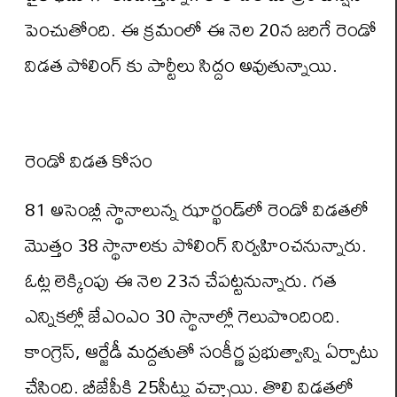
పెంచుతోంది. ఈ క్రమంలో ఈ నెల 20న జరిగే రెండో
విడత పోలింగ్ కు పార్టీలు సిద్దం అవుతున్నాయి.
రెండో విడత కోసం
81 అసెంబ్లీ స్థానాలున్న ఝార్ఖండ్‌లో రెండో విడతలో
మొత్తం 38 స్థానాలకు పోలింగ్ నిర్వహించనున్నారు.
ఓట్ల లెక్కింపు ఈ నెల 23న చేపట్టనున్నారు. గత
ఎన్నికల్లో జేఎంఎం 30 స్థానాల్లో గెలుపొందింది.
కాంగ్రెస్‌, ఆర్జేడీ మద్దతుతో సంకీర్ణ ప్రభుత్వాన్ని ఏర్పాటు
చేసింది. బీజేపీకి 25సీట్లు వచ్చాయి. తొలి విడతలో