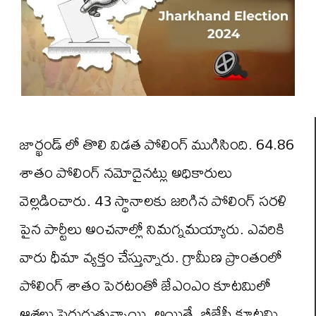
జార్ఖండ్ లో తొలి విడత పోలింగ్ ముగిసింది. 64.86
శాతం పోలింగ్ నమోదైనట్లు అధికారులు
వెల్లడించారు. 43 స్థానాలకు జరిగిన పోలింగ్ సరళి
పైన పార్టీలు అంచనాల్లో నిమగ్నమయ్యారు. ఎవరికి
వారు ధీమా వ్యక్తం చేస్తున్నారు. గ్రామీణ ప్రాంతంలో
పోలింగ్ శాతం పెరటంతో జేఎంఎం కూటమిలో
ఆశలు పెరుగుతున్నాయి. అయితే, బీజేపీ కూటమి