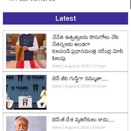
Latest
చేనేత ఉత్పత్తులను కొనుగోలు చేసి
నేతన్నలకు అండగా
నిలవండి:ప్రధానమంత్రి నరేంద్ర మోదీ
పిలుపు
Editor
August 6, 2026
11:11 pm
జెన్‌ జీని గుడ్డిగా నమ్ముతా…
Editor
August 6, 2026
11:10 pm
జెన్-జీ దేశ వ్యతిరేకులు కాదు…
Editor
August 6, 2026
9:54 pm