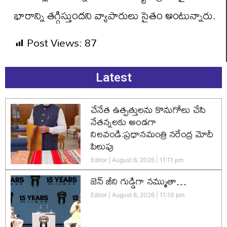
భారాన్ని తగ్గిస్తుందని వ్యాపారులు సైతం అంటున్నారు.
Post Views:
87
Latest
చేనేత ఉత్పత్తులను కొనుగోలు చేసి
నేతన్నలకు అండగా
నిలవండి:ప్రధానమంత్రి నరేంద్ర మోదీ
పిలుపు
Editor
August 6, 2026
11:11 pm
జెన్‌ జీని గుడ్డిగా నమ్ముతా…
Editor
August 6, 2026
11:10 pm