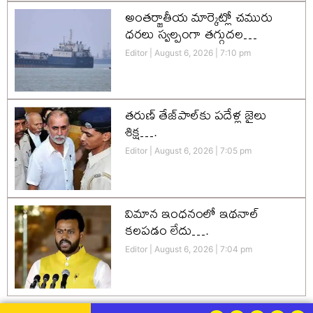
అంతర్జాతీయ మార్కెట్లో చమురు
ధరలు స్వల్పంగా తగ్గుదల…
Editor
August 6, 2026
7:10 pm
తరుణ్ తేజ్‌పాల్‌కు పదేళ్ల జైలు
శిక్ష….
Editor
August 6, 2026
7:05 pm
విమాన ఇంధనంలో ఇథనాల్
కలపడం లేదు….
Editor
August 6, 2026
7:04 pm