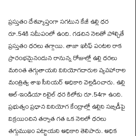
ప్రస్తుతం దేశవ్యాప్తంగా సగటున కేజీ ఉల్లి ధర
రూ.54కి సమీపంలో ఉంది. గడచిన నెలతో పోల్చితే
ప్రస్తుతం ధరలు తగ్గాయి. తాజా ఖరీఫ్ పంటల రాక
ప్రారంభమైనందున రానున్న రోజుల్లో ఉల్లి ధరలు
మరింత తగ్గుతాయని వినియోగదారుల వ్యవహారాల
మంత్రిత్వ శాఖ సీనియర్ అధికారి వెల్లడించారు. ఉల్లి
ఆల్-ఇండియా రిటైల్ ధర కిలోకు రూ.54గా ఉంది.
ప్రభుత్వం ప్రధాన వినియోగ కేంద్రాల్లో ఉల్లిని సబ్సిడీపై
విక్రయించిన తర్వాత గత ఒక నెలలో ధరలు
తగ్గుముఖం పట్టాయని అధికారి తెలిపారు. అధిక