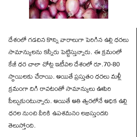
దేశంలో గడచిన కొన్ని వారాలుగా పెరిగిన ఉల్లి ధరలు
సామాన్యులను కన్నీరు పెట్టిస్తున్నారు. ఈ క్రమంలో
కేజీ ధర చాలా చోట్ల ఇటీవల దేశంలో రూ.70-80
స్థాయిలకు చేరాయి. అయితే ప్రస్తుతం ధరలు మళ్లీ
క్రమంగా దిగి రావటంతో సామాన్యులు ఊపిరి
పీల్చుకుంటున్నారు. అయితే అతి త్వరలోనే అధిక ఉల్లి
ధరల నుంచి వీరికి ఉపశమనం లభిస్తుందని
తెలుస్తోంది.