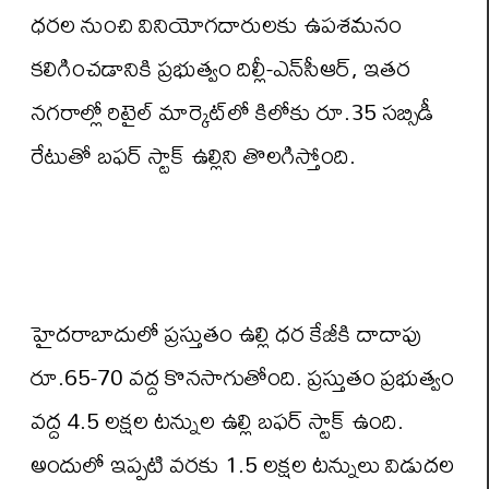
ధరల నుంచి వినియోగదారులకు ఉపశమనం
కలిగించడానికి ప్రభుత్వం దిల్లీ-ఎన్‌సీఆర్, ఇతర
నగరాల్లో రిటైల్ మార్కెట్‌లో కిలోకు రూ.35 సబ్సిడీ
రేటుతో బఫర్ స్టాక్ ఉల్లిని తొలగిస్తోంది.
హైదరాబాదులో ప్రస్తుతం ఉల్లి ధర కేజీకి దాదాపు
రూ.65-70 వద్ద కొనసాగుతోంది. ప్రస్తుతం ప్రభుత్వం
వద్ద 4.5 లక్షల టన్నుల ఉల్లి బఫర్ స్టాక్ ఉంది.
అందులో ఇప్పటి వరకు 1.5 లక్షల టన్నులు విడుదల