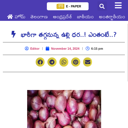
E - PAPER
హోమ్
తెలంగాణ
ఆంధ్రప్రదేశ్
జాతీయం
అంతర్జాతీయం
భారీగా తగ్గనున్న ఉల్లి ధర..! ఎంతంటే..?
Editor
November 14, 2024
6:15 pm