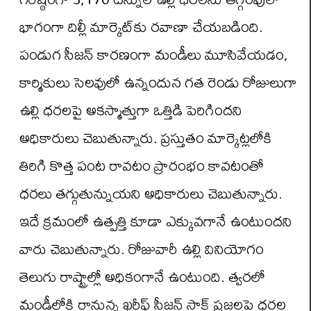
భాగంగా దిల్లీ మార్కెట్‌కు రవాణా చేయబడింది.
పండుగ సీజన్ కారణంగా మండీలు మూసివేయడం,
కార్మికులు సెలవులో ఉన్నందున గత రెండు రోజులుగా
ఉల్లి ధరలపై అకస్మాత్తుగా ఒత్తిడి పెరిగిందని
అధికారులు చెబుతున్నారు. ప్రస్తుతం మార్కెట్లలోకి
తిరిగి కొత్త పంట రావటం ప్రారంభం కావటంతో
ధరలు తగ్గుతున్నుయని అధికారులు చెబుతున్నారు.
ఇదే క్రమంలో ఉత్పత్తి కూడా ఎక్కువగానే ఉంటుందని
వారు చెబుతున్నారు. రోజువారీ ఉల్లి వినియోగం
తెలుగు రాష్ట్రాల్లో అధికంగానే ఉంటుంది. త్వరలో
మండీల్లోకి రానున్న ఖరీఫ్ సీజన్ స్టాక్ ప్రజలపై ధరల