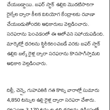
చేయబడ్డాయి. బఫర్ స్టాక్ ఉల్లిని మొదటిసారిగా
రైల్వేల ద్వారా కీలక వినియోగ కేంద్రాలకు రవాణా
చేయబడుతోందని అధికారులు వెల్లడించారు.
సరఫరాను పెంచడంలో ఈ ఆలోచన సహాయపడింది.
మార్కెట్లో ధరలను స్థిరీకరించబడే వరకు బఫర్ స్టాక్
ఉల్లిని బల్క్ రైళ్ల ద్వారా సరఫరాను కొనసాగిస్తామని
అధికారి వెల్లడించారు.
దిల్లీ, చెన్నై, గుహవతికి గత కొన్ని వారాల్లో సుమారు
4,850 టన్నుల ఉల్లి రైళ్ల ద్వారా సరఫరా చేశారు.
గరిష్ఠంగా 3,170 టన్నుల ఉల్లి ధరలను తగ్గింపులో