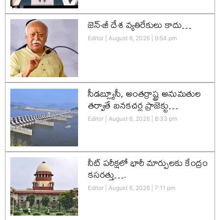
జెన్-జీ దేశ వ్యతిరేకులు కాదు…
Editor
August 6, 2026
9:54 pm
సీడబ్ల్యూసీ, అంతర్రాష్ట్ర అనుమతుల
తర్వాతే బనకచర్ల ప్రాజెక్టు…
Editor
August 6, 2026
8:33 pm
నీట్ పరీక్షలో భారీ మార్పులకు కేంద్రం
కసరత్తు….
Editor
August 6, 2026
7:11 pm