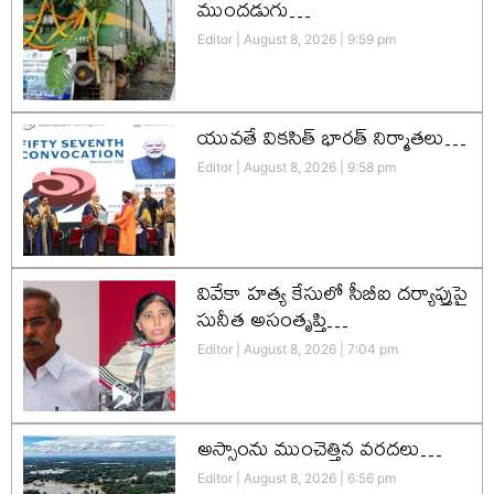
ముందడుగు…
Editor
August 8, 2026
9:59 pm
యువతే వికసిత్‌ భారత్‌ నిర్మాతలు…
Editor
August 8, 2026
9:58 pm
వివేకా హత్య కేసులో సీబీఐ దర్యాప్తుపై
సునీత అసంతృప్తి…
Editor
August 8, 2026
7:04 pm
అస్సాంను ముంచెత్తిన వరదలు…
Editor
August 8, 2026
6:56 pm