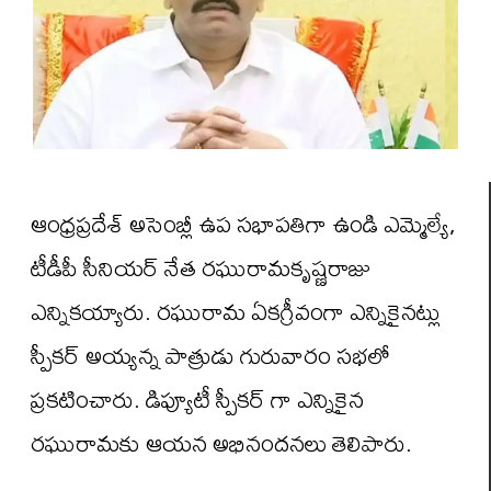
ఆంధ్రప్రదేశ్ అసెంబ్లీ ఉప సభాపతిగా ఉండి ఎమ్మెల్యే,
టీడీపీ సీనియర్ నేత రఘురామకృష్ణరాజు
ఎన్నికయ్యారు. రఘురామ ఏకగ్రీవంగా ఎన్నికైనట్లు
స్పీకర్ అయ్యన్న పాత్రుడు గురువారం సభలో
ప్రకటించారు. డిప్యూటీ స్పీకర్ గా ఎన్నికైన
రఘురామకు ఆయన అభినందనలు తెలిపారు.