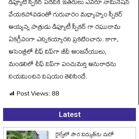
డిప్యూటీ స్పీకర్ పదవికి ఇతరులు ఎవరూ నామినేషన్
వేయకపోవడంతో గురువారం మధ్యాహ్నం స్పీకర్
అయ్యన్న పాత్రుడు డిప్యూటీ స్పీకర్ గా రఘురామ
ఏకగ్రీవంగా ఎన్నికయ్యారని ప్రకటించారు. కాగా,
అసెంబ్లీలో చీఫ్‌ విప్‌గా జీవీ ఆంజనేయులు,
మండలిలో చీఫ్‌ విప్‌గా పంచుమర్తి అనురాధను
నియమించిన విషయం తెలిసిందే.
Post Views:
88
Latest
రైల్వేలో సౌర విద్యుత్‌కు మరో