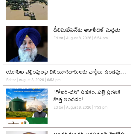
డీలిమిటేషన్‌కు అకాలీదళ్‌ మద్దతు…
Editor
August 8, 2026
6:54 pm
యూపీఐ చెల్లింపులపై వినియోగదారులకు ఛార్జీలు ఉండవు…
Editor
August 8, 2026
6:53 pm
“గోబర్-ధన్” పథకం..పల్లె ప్రగతికి
కొత్త ఇంధనం!
Editor
August 8, 2026
1:53 pm