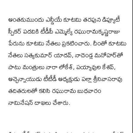
అంతకుముందు ఎన్డీయే కూటమి తరఫున డిప్యూటీ
స్పీకర్ పదవికి టీడీపీ ఎమ్మెల్యే రఘురామకృష్ణరాజు
పేరును కూటమి నేతలు ప్రకటించారు. దీంతో కూటమి
నేతలు సత్యకుమార్‌ యాదవ్‌, నాదెండ్ల మనోహర్‌తో
పాటు మంత్రులు నారా లోకేశ్‌, పయ్యావుల కేశవ్‌,
అచ్చెన్నాయుడు టీటీడీ అధ్యక్షుడు పల్లా శ్రీనివాసరావు
తదితరులతో కలిసి రఘురామ బుధవారం
నామినేషన్ దాఖలు చేశారు.