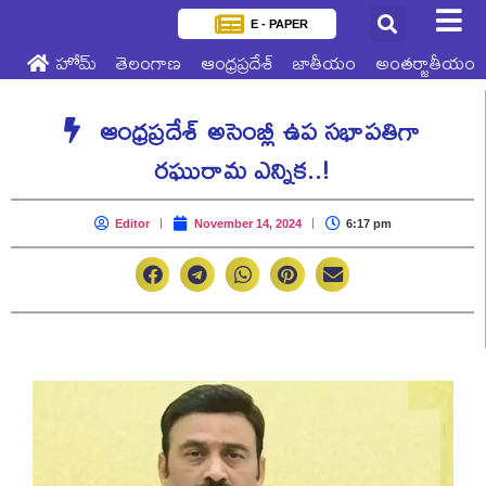
E - PAPER
హోమ్
తెలంగాణ
ఆంధ్రప్రదేశ్
జాతీయం
అంతర్జాతీయం
ఆంధ్రప్రదేశ్ అసెంబ్లీ ఉప సభాపతిగా
రఘురామ ఎన్నిక..!
Editor
November 14, 2024
6:17 pm