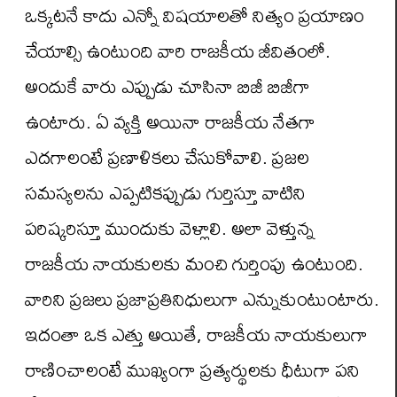
ఒక్కటనే కాదు ఎన్నో విషయాలతో నిత్యం ప్రయాణం
చేయాల్సి ఉంటుంది వారి రాజకీయ జీవితంలో.
అందుకే వారు ఎప్పుడు చూసినా బిజీ బిజీగా
ఉంటారు. ఏ వ్యక్తి అయినా రాజకీయ నేతగా
ఎదగాలంటే ప్రణాళికలు చేసుకోవాలి. ప్రజల
సమస్యలను ఎప్పటికప్పుడు గుర్తిస్తూ వాటిని
పరిష్కరిస్తూ ముందుకు వెళ్లాలి. అలా వెళ్తున్న
రాజకీయ నాయకులకు మంచి గుర్తింపు ఉంటుంది.
వారిని ప్రజలు ప్రజాప్రతినిధులుగా ఎన్నుకుంటుంటారు.
ఇదంతా ఒక ఎత్తు అయితే, రాజకీయ నాయకులుగా
రాణించాలంటే ముఖ్యంగా ప్రత్యర్థులకు ధీటుగా పని