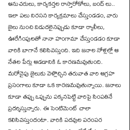
అనుచరులు, కార్యకర్తల రాస్తారోకోలు, బంద్ లు..
ఇలా పలు నిరసన కార్యక్రమాలు చేస్తుండడం, వారు
జైలు నుంచి విడుదలైనప్పుడు కూడా ర్యాలీలు,
ఊరేగింపులతో నానా హంగామా చేస్తుండడం కూడా
వారికి బాగానే కలిసివస్తుంది. ఇది జనాల నోళ్లల్లో ఆ
నేతల పేర్లు ఆడడానికి ఓ కారణమవుతుంది.
మరోవైపు జైలుకు వెళ్లొచ్చిన తరువాత వారి ఆగ్రహ
ప్రసంగాలు కూడా ఒక కారణమవుతున్నాయి. జనాలు
కూడా తప్పు ఒప్పును పక్కనపెట్టి వారిపై సింపతినే
ప్రదర్శిస్తున్నారు. ఈ సెంటిమెంట్ చాలా
కలిసివస్తుందంటా. వారికి పదవుల పరంపర