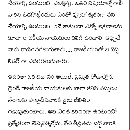
చేయాల్సి ఉంటుంది. ఎలక్షన్లు, ఇతర విషయాల్లో గానీ
వారిని ఓడగొట్టేందుకు ఎంతో వ్యూహాత్మకంగా పని
చేయాల్సి ఉంటుంది. ఇవే కాకుండా ఎన్నో లక్షణాలను
కూడా రాజకీయ నాయకులు కలిగి ఉండాలి. అప్పుడే
వారు రాణించగలుగుతారు… రాజకీయంలో ది బెస్ట్
లీడర్ గా ఎదగగలుగుతారు.
ఇదంతా ఒక విధానం అయితే, ప్రస్తుత రోజుల్లో ఓ
ట్రెండ్ రాజకీయ నాయకులకు బాగా కలిసి వస్తుంది.
నేరాలకు పాల్పడినవారికి జైలు జీవితం
గడుపుతుంటారు. అది ఎంత కఠినంగా ఉంటుందో
ప్రత్యేకంగా చెప్పనక్కర్లేదు. నేర తీవ్రతను బట్టి వారికి