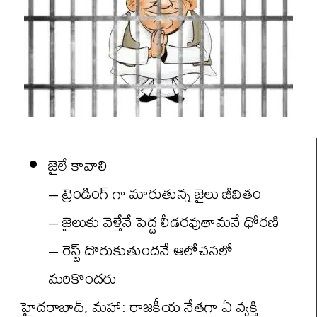
జైలే కావాలి
– ట్రెండింగ్ గా మారుతున్న జైలు జీవితం
– జైలుకు వెళ్తేనే పెద్ద లీడరవుతామనే ధోరణి
– రెస్ట్ దొరుకుతుందనే ఆలోచనలో
మరికొందరు
హైదరాబాద్, మహా: రాజకీయ నేతగా ఏ వ్యక్తి