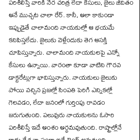
పరిశీలిస్తే వారికి నేర చరిత్ర లేదా కేసులు, జైలు జీవితం
అనే ముచ్చట చాలా రేర్. కానీ, అలా కాకుండా
ఇప్పుడైతే చాలామంది నాయకుల్లో ఆ భయమే
కనిపిస్తలేదు. జైలుకు వెళ్లేందుకు తెగ ఆసక్తి
చూపిస్తున్నారు. చాలామంది నాయకులపై ఎన్నో
కేసులు ఉన్నాయి. వారంతా కూడా వాటిని గౌరవ
డాక్టరేట్లుగా భావిస్తున్నారు. నాయకులు జైలుకు
పోయి వచ్చిన ప్రజల్లో సింపతి పెరిగి ఎన్నికల్లో
గెలవడం, లేదా జనంలో గుర్తింపు రావడం
జరుగుతుంది. పలువురు నాయకులను ఓసారి
పరిశీలిస్తే ఇదే అంశం అర్థమవుతుంది. రాష్ట్రాల్లోనే
కాదు దేశ వ్యాప్తంగా ఇదే ట్రెండ్ అవుతుంది.