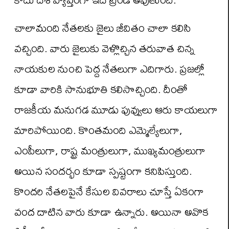
చాలామంది నేతలకు జైలు జీవితం చాలా కలిసి
వచ్చింది. వారు జైలుకు వెళ్లొచ్చిన తరువాత చిన్న
నాయకుల నుంచి పెద్ద నేతలుగా ఎదిగారు. ప్రజల్లో
కూడా వారికి సానుభూతి కలిసొచ్చింది. దీంతో
రాజకీయ మనుగడ మూడు పువ్వులు ఆరు కాయలుగా
మారిపోయింది. కొంతమంది ఎమ్మెల్యేలుగా,
ఎంపీలుగా, రాష్ట్ర మంత్రులుగా, ముఖ్యమంత్రులుగా
అయిన సందర్భం కూడా స్పష్టంగా కనిపిస్తుంది.
కొందరి నేతలపైనే కేసుల వివరాలు చూస్తే ఏకంగా
వంద దాటిన వారు కూడా ఉన్నారు. అయినా అవొక