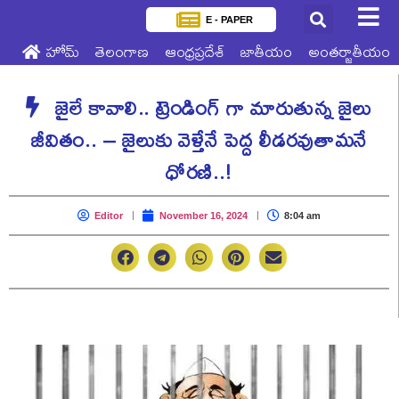
E - PAPER
హోమ్
తెలంగాణ
ఆంధ్రప్రదేశ్
జాతీయం
అంతర్జాతీయం
జైలే కావాలి.. ట్రెండింగ్ గా మారుతున్న జైలు
జీవితం.. – జైలుకు వెళ్తేనే పెద్ద లీడరవుతామనే
ధోరణి..!
Editor
November 16, 2024
8:04 am