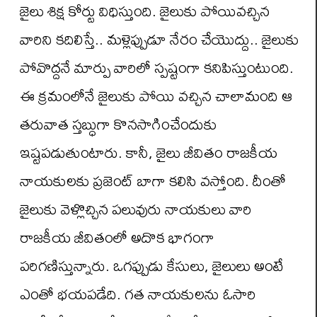
జైలు శిక్ష కోర్టు విధిస్తుంది. జైలుకు పోయివచ్చిన
వారిని కదిలిస్తే.. మళ్లెప్పుడూ నేరం చేయొద్దు.. జైలుకు
పోవొద్దనే మార్పు వారిలో స్పష్టంగా కనిపిస్తుంటుంది.
ఈ క్రమంలోనే జైలుకు పోయి వచ్చిన చాలామంది ఆ
తరువాత స్తబ్ధుగా కొనసాగించేందుకు
ఇష్టపడుతుంటారు. కానీ, జైలు జీవితం రాజకీయ
నాయకులకు ప్రజెంట్ బాగా కలిసి వస్తోంది. దీంతో
జైలుకు వెళ్లొచ్చిన పలువురు నాయకులు వారి
రాజకీయ జీవితంలో అదొక భాగంగా
పరిగణిస్తున్నారు. ఒగప్పుడు కేసులు, జైలులు అంటే
ఎంతో భయపడేది. గత నాయకులను ఓసారి