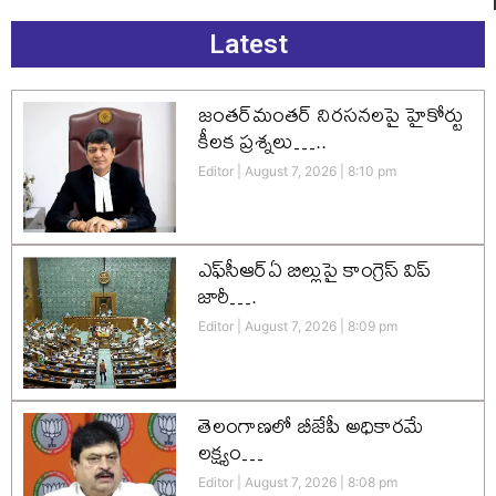
Latest
జంతర్‌మంతర్ నిరసనలపై హైకోర్టు
కీలక ప్రశ్నలు…..
Editor
August 7, 2026
8:10 pm
ఎఫ్‌సీఆర్‌ఏ బిల్లుపై కాంగ్రెస్ విప్
జారీ….
Editor
August 7, 2026
8:09 pm
తెలంగాణలో బీజేపీ అధికారమే
లక్ష్యం…
Editor
August 7, 2026
8:08 pm