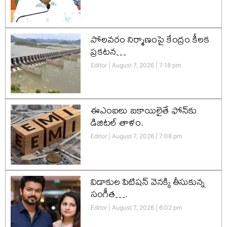
పోలవరం నిర్మాణంపై కేంద్రం కీలక
ప్రకటన…
Editor
August 7, 2026
7:18 pm
ఈఎంఐలు బకాయిలైతే ఫోన్‌కు
డిజిటల్ తాళం.
Editor
August 7, 2026
7:08 pm
విడాకుల పిటిషన్ వెనక్కి తీసుకున్న
సంగీత….
Editor
August 7, 2026
6:02 pm