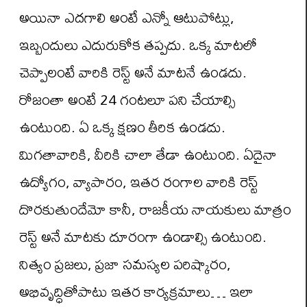
అయినా ఎదగాలి అంటే ఎన్నో ఆటుపోట్లు,
ఇబ్బందులు ఎదురుకోక తప్పదు. ఒక్క మాటలో
చెప్పాలంటే వారికి రెస్ట్ అనే మాటనే ఉండదు.
రోజంతా అంటే 24 గంటలూ పని చేయాల్సి
ఉంటుంది. ఏ ఒక్క క్షణం తీరిక ఉండదు.
మిగతావారికి, వీరికి చాలా తేడా ఉంటుంది. ఏదైనా
ఉద్యోగం, వ్యాపారం, ఇతర రంగాల వారికి రెస్ట్
దొరకుతుందేమో కానీ, రాజకీయ నాయకులు మాత్రం
రెస్ట్ అనే మాటకు దూరంగా ఉండాల్సి ఉంటుంది.
నిత్యం ప్రజలు, ప్రజా సమస్యల పరిష్కారం,
అభివృద్ధితోపాటు ఇతర కార్యక్రమాలు… ఇలా