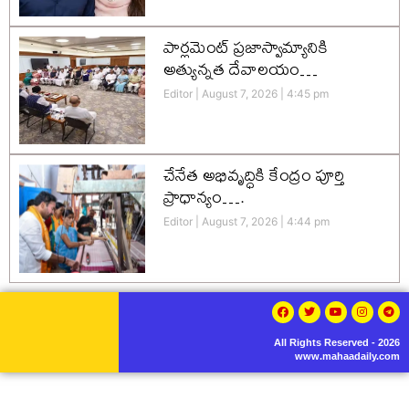
పార్లమెంట్ ప్రజాస్వామ్యానికి
అత్యున్నత దేవాలయం…
Editor
August 7, 2026
4:45 pm
చేనేత అభివృద్ధికి కేంద్రం పూర్తి
ప్రాధాన్యం….
Editor
August 7, 2026
4:44 pm
All Rights Reserved - 2026
www.mahaadaily.com