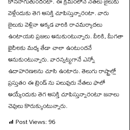
కొనసాగుతుందంటా. ఈ క్రమంలోనే నేతలు జైలుకు
వెళ్లేందుకు తెగ ఆసక్తి చూపిస్తున్నారంటా. వారు
జైలుకు వెళ్లినా అక్కడ వారికి రాచమర్యాదలు
ఉంటాయని ప్రజలు అనుకుంటున్నారు. వీరికి, మీగతా
ఖైదీలకు మధ్య తేడా చాలా ఉంటుందనే
అనుకుంటున్నారు. వారన్నట్టుగానే ఎన్నో
ఉదాహరణలను చూసి ఉంటారు. తెలుగు రాష్ట్రాల్లో
ప్రస్తుతం ఈ ట్రెండ్ ను పలువురు నేతలు ఫాలో
అయ్యేందుకు తెగ ఆసక్తి చూపిస్తున్నారంటూ జనాలు
చెవులు కొరుక్కుంటున్నారు.
Post Views:
96