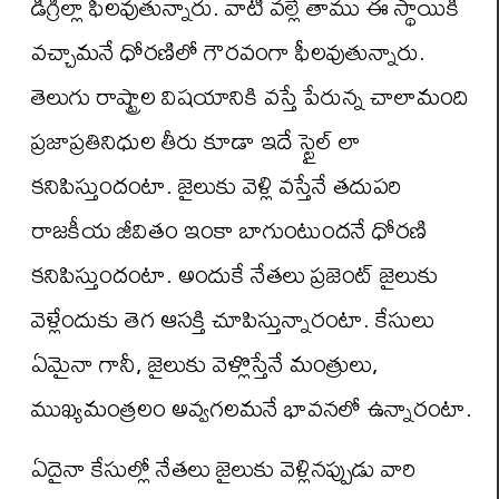
డిగ్రీల్లా ఫీలవుతున్నారు. వాటి వల్లే తాము ఈ స్థాయికి
వచ్చామనే ధోరణిలో గౌరవంగా ఫీలవుతున్నారు.
తెలుగు రాష్ట్రాల విషయానికి వస్తే పేరున్న చాలామంది
ప్రజాప్రతినిధుల తీరు కూడా ఇదే స్టైల్ లా
కనిపిస్తుందంటా. జైలుకు వెళ్లి వస్తేనే తదుపరి
రాజకీయ జీవితం ఇంకా బాగుంటుందనే ధోరణి
కనిపిస్తుందంటా. అందుకే నేతలు ప్రజెంట్ జైలుకు
వెళ్లేందుకు తెగ ఆసక్తి చూపిస్తున్నారంటా. కేసులు
ఏమైనా గానీ, జైలుకు వెళ్లొస్తేనే మంత్రులు,
ముఖ్యమంత్రలం అవ్వగలమనే భావనలో ఉన్నారంటా.
ఏదైనా కేసుల్లో నేతలు జైలుకు వెళ్లినప్పుడు వారి