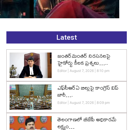
Latest
జంతర్‌మంతర్ నిరసనలపై
హైకోర్టు కీలక ప్రశ్నలు…..
Editor
August 7, 2026
8:10 pm
ఎఫ్‌సీఆర్‌ఏ బిల్లుపై కాంగ్రెస్ విప్
జారీ….
Editor
August 7, 2026
8:09 pm
తెలంగాణలో బీజేపీ అధికారమే
లక్ష్యం…