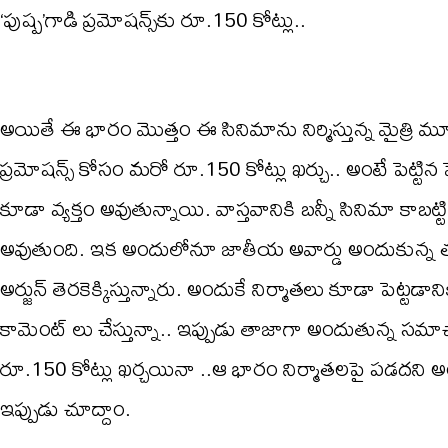
‘పుష్ప’గాడి ప్రమోషన్స్‌కు రూ.150 కోట్లు..
అయితే ఈ భారం మొత్తం ఈ సినిమాను నిర్మిస్తున్న మైత్రి మూవ
ప్రమోషన్స్ కోసం మరో రూ.150 కోట్లు ఖర్చు.. అంటే పెట్టిన
కూడా వ్యక్తం అవుతున్నాయి. వాస్తవానికి బన్నీ సినిమా కాబట్ట
అవుతుంది. ఇక అందులోనూ జాతీయ అవార్డు అందుకున్న తర
అర్జున్ తెరకెక్కిస్తున్నారు. అందుకే నిర్మాతలు కూడా పెట
కామెంట్ లు చేస్తున్నా.. ఇప్పుడు తాజాగా అందుతున్న సమాచా
రూ.150 కోట్లు ఖర్చయినా ..ఆ భారం నిర్మాతలపై పడదన
ఇప్పుడు చూద్దాం.