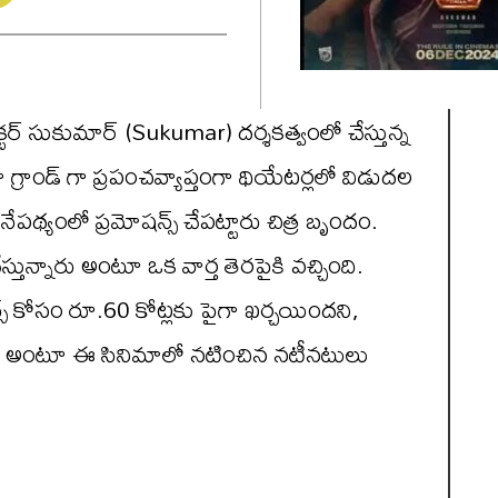
ైరెక్టర్ సుకుమార్ (Sukumar) దర్శకత్వంలో చేస్తున్న
గ్రాండ్ గా ప్రపంచవ్యాప్తంగా థియేటర్లలో విడుదల
పథ్యంలో ప్రమోషన్స్ చేపట్టారు చిత్ర బృందం.
తున్నారు అంటూ ఒక వార్త తెరపైకి వచ్చింది.
ెన్స్ కోసం రూ.60 కోట్లకు పైగా ఖర్చయిందని,
టారు అంటూ ఈ సినిమాలో నటించిన నటీనటులు