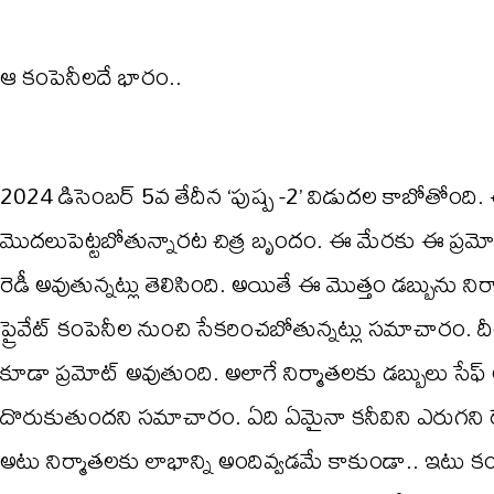
ఆ కంపెనీలదే భారం..
2024 డిసెంబర్ 5వ తేదీన ‘పుష్ప -2’ విడుదల కాబోతోంది. 
మొదలుపెట్టబోతున్నారట చిత్ర బృందం. ఈ మేరకు ఈ ప్రమోషన
రెడీ అవుతున్నట్లు తెలిసింది. అయితే ఈ మొత్తం డబ్బును నిర్
ప్రైవేట్ కంపెనీల నుంచి సేకరించబోతున్నట్లు సమాచారం.
కూడా ప్రమోట్ అవుతుంది. అలాగే నిర్మాతలకు డబ్బులు సేఫ్ 
దొరుకుతుందని సమాచారం. ఏది ఏమైనా కనీవిని ఎరుగని రేంజ్
అటు నిర్మాతలకు లాభాన్ని అందివ్వడమే కాకుండా.. ఇటు 