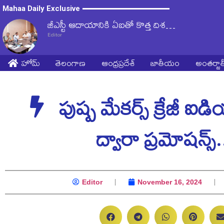
Mahaa Daily Exclusive
జీఎస్టీ ఆదాయానికి ఏఐతో కొత్త దిశ…
Editor
హోమ్
తెలంగాణ
ఆంధ్రప్రదేశ్
జాతీయం
అంతర్జ
పుష్ప మేకర్స్ క్రేజీ ఐడ
ద్వారా ప్రమోషన్స్.
Editor
November 16, 2024