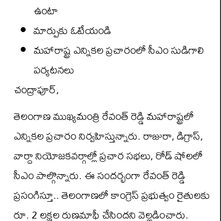
ఉంటా
మార్పుకు ఓటేయండి
మహారాష్ట్ర ఎన్నికల ప్రచారంలో సీఎం సుడిగాలి
పర్యటనలు
చంద్రాపూర్,
తెలంగాణ ముఖ్యమంత్రి రేవంత్ రెడ్డి మహారాష్ట్రలో
ఎన్నికల ప్రచారం నిర్వహిస్తున్నారు. రాజురా, డిగ్రాస్,
వార్దా నియోజకవర్గాల్లో ప్రచార సభలు, రోడ్ షోలలో
సీఎం పాల్గొన్నారు. ఈ సందర్భంగా రేవంత్ రెడ్డి
ప్రసంగిస్తూ.. తెలంగాణలో కాంగ్రెస్ ప్రభుత్వం రైతులకు
రూ. 2 లక్షల రుణమాఫీ చేసిందని వెల్లడించారు.