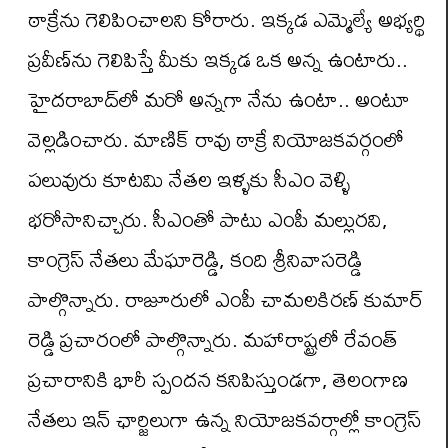
ఠాక్రేను గెలిపించాలని కోరారు. ఇక్కడ ఎమ్మెల్యే అభ్యర్థి
ప్రవీణ్‌ను గెలిపిస్తే మీకు ఇక్కడ ఒక అన్న ఉంటారు..
హైదరాబాద్‌లో మరో అన్నగా నేను ఉంటా.. అంటూ
వెల్లడించారు. మాణిక్ రావు ఠాక్రే నియోజకవర్గంలో
పలువురు కూటమి నేతల ఇళ్ళకు సీఎం వెళ్ళి
భరోసానిచ్చారు. సీఎంతో పాటు ఎంపీ మల్లురవి,
కాంగ్రెస్ నేతలు మేఘారెడ్డి, కంది శ్రీనివాసరెడ్డి
పాల్గొన్నారు. రాజూరులో ఎంపీ చామలకిరణ్ కుమార్
రెడ్డి ప్రచారంలో పాల్గొన్నారు. మహారాష్ట్రలో రేవంత్
ప్రచారానికి భారీ స్పందన కనిపిస్తుండగా, తెలంగాణ
నేతలు ఇన్ ఛార్జిలుగా ఉన్న నియోజకవర్గాల్లో కాంగ్రెస్