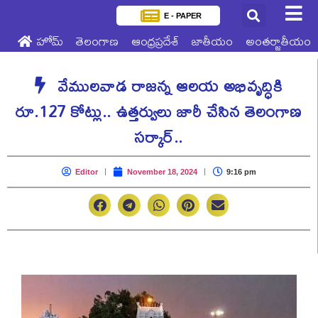
E - PAPER
హోమ్
తెలంగాణ
ఆంధ్రప్రదేశ్
జాతీయం
అంతర్జాతీయం
వేముల‌వాడ రాజ‌న్న ఆల‌య అభివృద్ధికి
రూ.127 కోట్లు.. ఉత్తర్వులు జారీ చేసిన తెలంగాణ
స‌ర్కార్..
Editor
November 18, 2024
9:16 pm