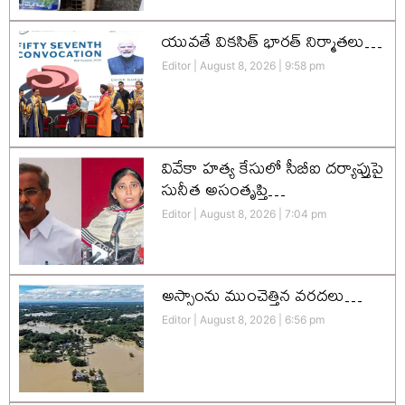
యువతే వికసిత్‌ భారత్‌ నిర్మాతలు…
Editor
August 8, 2026
9:58 pm
వివేకా హత్య కేసులో సీబీఐ దర్యాప్తుపై
సునీత అసంతృప్తి…
Editor
August 8, 2026
7:04 pm
అస్సాంను ముంచెత్తిన వరదలు…
Editor
August 8, 2026
6:56 pm