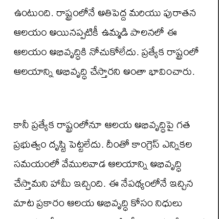
ఉంటుంది. రాష్ట్రంలోనే అతిపెద్ద మ‌రియు పురాత‌న
ఆల‌యం అయిన‌ప్ప‌టికీ ఉమ్మ‌డి పాల‌నలో ఈ
ఆల‌యం అభివృద్ధికి నోచుకోలేదు. ప్ర‌త్యేక రాష్ట్రంలో
ఆల‌యాన్ని అభివృద్ధి చేస్తార‌ని అంతా భావించారు.
కానీ ప్ర‌త్యేక రాష్ట్రంలోనూ ఆల‌య అభివృద్ధిపై గ‌త
ప్ర‌భుత్వం దృష్టి పెట్ట‌లేదు. దీంతో కాంగ్రెస్ ఎన్నిక‌ల
స‌మ‌యంలో వేముల‌వాడ ఆల‌యాన్ని అభివృద్ధి
చేస్తామ‌ని హామీ ఇచ్చింది. ఈ నేప‌థ్యంలోనే ఇచ్చిన
మాట ప్ర‌కారం ఆల‌య అభివృద్ధి కోసం నిధులు