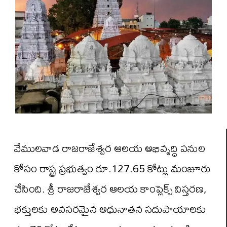
వేముల‌వాడ రాజ‌రాజేశ్వ‌ర ఆల‌య అభివృద్ధి ప‌నుల
కోసం రాష్ట్ర ప్ర‌భుత్వం రూ.127.65 కోట్లు మంజూరు
చేసింది. శ్రీ రాజ‌రాజేశ్వ‌ర ఆల‌య కాంప్లెక్స్ విస్త‌ర‌ణ‌,
భ‌క్తుల‌కు అవ‌స‌ర‌మైన అధునాత‌న స‌దుపాయాల‌కు