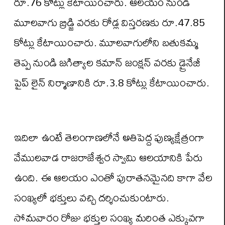
రూ.76 కోట్లు కేటాయించారు. ఆల‌యం నుండి
మూల‌వాగు బ్రిడ్జి వ‌ర‌కు రోడ్ల విస్త‌ర‌ణ‌కు రూ.47.85
కోట్లు కేటాయించారు. మూల‌వాగులోని బ‌తుక‌మ్మ
తెప్ప నుండి జ‌గిత్యాల క‌మాన్ జంక్ష‌న్ వ‌ర‌కు డ్రైనేజీ
పైప్ లైన్ నిర్మాణానికి రూ.3.8 కోట్లు కేటాయించారు.
ఇదిలా ఉంటే తెలంగాణ‌లోనే అతిపెద్ద పుణ్యక్షేత్రంగా
వేముల‌వాడ రాజ‌రాజేశ్వ‌ర స్వామి ఆల‌యానికి పేరు
ఉంది. ఈ ఆల‌యం ఎంతో పురాత‌న‌మైన‌ది కాగా వేల
సంఖ్య‌లో భక్తులు వ‌చ్చి ద‌ర్శించుకుంటారు.
సోమ‌వారం రోజు భ‌క్తుల సంఖ్య మ‌రింత ఎక్కువ‌గా