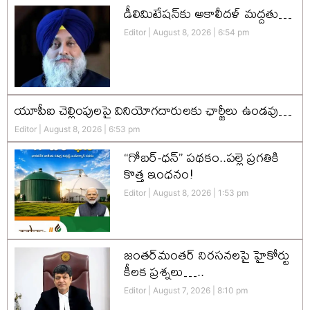
డీలిమిటేషన్‌కు అకాలీదళ్‌ మద్దతు…
Editor
August 8, 2026
6:54 pm
యూపీఐ చెల్లింపులపై వినియోగదారులకు ఛార్జీలు ఉండవు…
Editor
August 8, 2026
6:53 pm
“గోబర్-ధన్” పథకం..పల్లె ప్రగతికి
కొత్త ఇంధనం!
Editor
August 8, 2026
1:53 pm
జంతర్‌మంతర్ నిరసనలపై హైకోర్టు
కీలక ప్రశ్నలు…..
Editor
August 7, 2026
8:10 pm