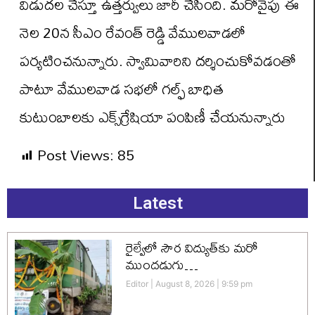
విడుద‌ల చేస్తూ ఉత్త‌ర్వులు జారీ చేసింది. మ‌రోవైపు ఈ
నెల 20న సీఎం రేవంత్ రెడ్డి వేములవాడలో
ప‌ర్య‌టించ‌నున్నారు. స్వామివారిని ద‌ర్శించుకోవ‌డంతో
పాటూ వేములవాడ సభలో గల్ఫ్ బాధిత
కుటుంబాలకు ఎక్స్‌గ్రేషియా పంపిణీ చేయనున్నారు
Post Views:
85
Latest
రైల్వేలో సౌర విద్యుత్‌కు మరో
ముందడుగు…
Editor
August 8, 2026
9:59 pm