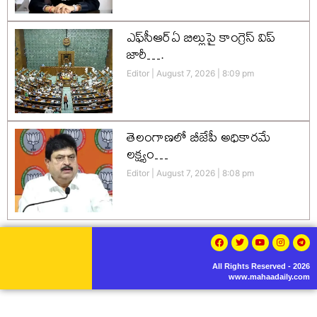
ఎఫ్‌సీఆర్‌ఏ బిల్లుపై కాంగ్రెస్ విప్
జారీ….
Editor
August 7, 2026
8:09 pm
తెలంగాణలో బీజేపీ అధికారమే
లక్ష్యం…
Editor
August 7, 2026
8:08 pm
All Rights Reserved - 2026
www.mahaadaily.com