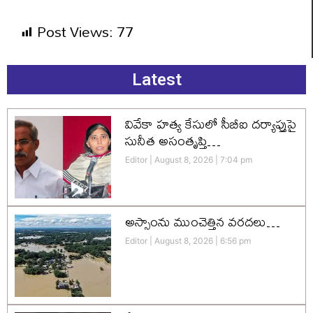
Post Views:
77
Latest
వివేకా హత్య కేసులో సీబీఐ దర్యాప్తుపై
సునీత అసంతృప్తి…
Editor
August 8, 2026
7:04 pm
అస్సాంను ముంచెత్తిన వరదలు…
Editor
August 8, 2026
6:56 pm