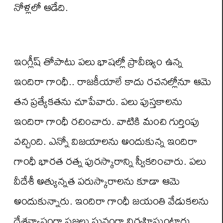
నోళ్లలో ఆడేది.
ఇంగ్లీష్ తోపాటు పలు భాషల్లో ప్రావీణ్యం ఉన్న
ఇందిరా గాంధీ.. రాజకీయాలే కాదు రచనల్లోనూ ఆమె
తన ప్రత్యేకతను చూపేవారు. పలు పుస్తకాలను
ఇందిరా గాంధీ రచించారు. వాటికి మంచి గుర్తింపు
వచ్చింది. ఎన్నో విజయాలను అందుకున్న ఇందిరా
గాంధీ భారత రత్న పురస్కారాన్ని స్వీకరించారు. పలు
వీదేశీ అత్యున్నత పరుస్కారాలను కూడా ఆమె
అందుకున్నారు. ఇందిరా గాంధీ జయంతి వేడుకలను
దేశవ్యాప్తంగా ప్రజలు ఘనంగా నిర్వహిస్తుంటారు.