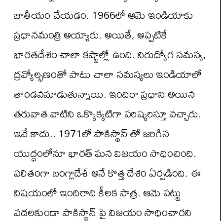
జాతీయం చేయడం. 1966లో ఆమె ఇండియాకు
ప్రధానమంత్రి అయ్యారు. అయితే, అప్పటికే
భారతదేశం చాలా కష్టాల్లో ఉంది. నిరుద్యోగ సమస్య,
ద్రవ్యోల్భణంతో పాటు చాలా సమస్యలు ఇండియాలో
తాండవమాడుతున్నాయి. ఇందిరా ప్రధాని అయిన
తరువాత వాటిని ఒక్కొక్కటిగా పరిష్కరిస్తూ వచ్చారు.
ఇవే కాదు.. 1971లో పాకిస్థాన్ తో జరిగిన
యుద్ధంలోనూ భారత్ ఘన విజయం సాధించింది.
ఫలితంగా బంగ్లాదేశ్ అనే కొత్త దేశం ఏర్పడింది. ఈ
విషయంలో ఇందిరాది కీలక పాత్ర. ఆమె పట్టు
వదలకుండా పాకిస్థాన్ పై విజయం సాధించారని