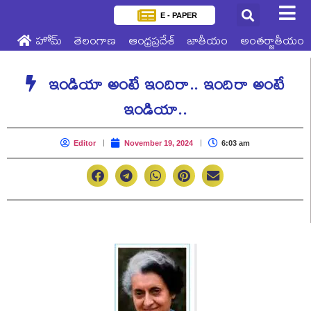
E - PAPER
హోమ్
తెలంగాణ
ఆంధ్రప్రదేశ్
జాతీయం
అంతర్జాతీయం
ఇండియా అంటే ఇందిరా.. ఇందిరా అంటే
ఇండియా..
Editor
November 19, 2024
6:03 am