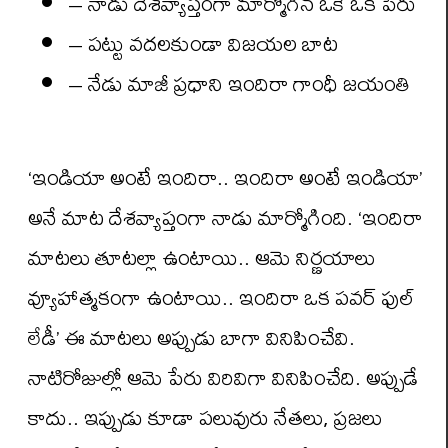
– నాడు దేశవ్యాప్తంగా మార్మోగిన ఒకే ఒక పేరు
– పట్టు వదలకుండా విజయల బాట
– నేడు మాజీ ప్రధాని ఇందిరా గాంధీ జయంతి
‘ఇండియా అంటే ఇందిరా.. ఇందిరా అంటే ఇండియా’
అనే మాట దేశవ్యాప్తంగా నాడు మార్మోగింది. ‘ఇందిరా
మాటలు తూటల్లా ఉంటాయి.. ఆమె నిర్ణయాలు
వ్యూహాత్మకంగా ఉంటాయి.. ఇందిరా ఒక పవర్ ఫుల్
లేడీ’ ఈ మాటలు అప్పుడు బాగా వినిపించేవి.
నాటిరోజుల్లో ఆమె పేరు విరివిగా వినిపించేది. అప్పుడే
కాదు.. ఇప్పుడు కూడా పలువురు నేతలు, ప్రజలు