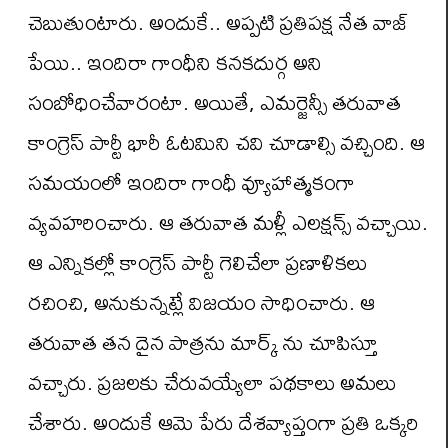
చెబుతుంటారు. అందుకే.. అప్పటి ప్రతిపక్ష నేత వాజ్
పేయి.. ఇందిరా గాంధీని కనకదుర్గ అని
సంబోధించేవారంటా. అయితే, ఎమర్జెన్సీ తరువాత
కాంగ్రెస్ పార్టీ భారీ ఓటమిని చవి చూడాల్సి వచ్చింది. ఆ
సమయంలో ఇందిరా గాంధీ వ్యూహాత్మకంగా
వ్యవహరించారు. ఆ తరువాత మళ్లీ ఎలక్షన్స్ వచ్చాయి.
ఆ ఎన్నికల్లో కాంగ్రెస్ పార్టీ గెలిచేలా ప్రణాళికలు
రచించి, అనుకున్నట్లే విజయం సాధించారు. ఆ
తరువాత తన దైన పాత్రను మార్క్ ను చూపిస్తూ
వచ్చారు. ప్రజలకు చేరువయ్యేలా పథకాలు అమలు
చేశారు. అందుకే ఆమె పేరు దేశవ్యాప్తంగా ప్రతి ఒక్కరి