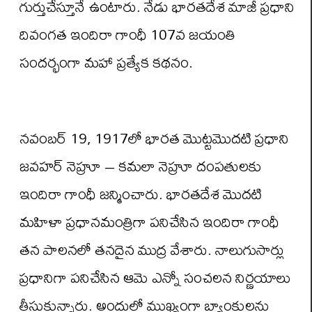
గుర్తుచేస్తూనే ఉంటారు. నేడు భారతదేశ మాజీ ప్రధాని
దివంగత ఇందిరా గాంధీ 107వ జయంతి
సందర్భంగా మహా ప్రత్యేక కథనం.
నవంబర్ 19, 1917లో భారత మొట్టమొదటి ప్రధాని
జవహర్ నెహ్రూ – కమలా నెహ్రూ దంపతులకు
ఇందిరా గాంధీ జన్మించారు. భారతదేశ మొదటి
మహిళా ప్రధానమంత్రిగా పనిచేసిన ఇందిరా గాంధీ
తన పాలనలో తనదైన ముద్ర వేశారు. నాలుగుసార్లు
ప్రధానిగా పనిచేసిన ఆమె ఎన్నో సంచలన నిర్ణయాలు
తీసుకున్నారు. అందులో ముఖ్యంగా బ్యాంకులను