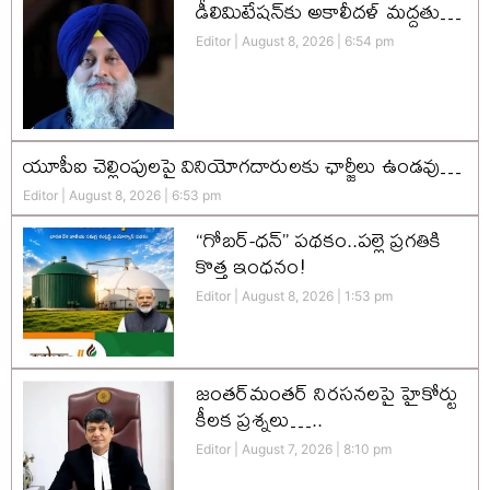
డీలిమిటేషన్‌కు అకాలీదళ్‌ మద్దతు…
Editor
August 8, 2026
6:54 pm
యూపీఐ చెల్లింపులపై వినియోగదారులకు ఛార్జీలు ఉండవు…
Editor
August 8, 2026
6:53 pm
“గోబర్-ధన్” పథకం..పల్లె ప్రగతికి
కొత్త ఇంధనం!
Editor
August 8, 2026
1:53 pm
జంతర్‌మంతర్ నిరసనలపై హైకోర్టు
కీలక ప్రశ్నలు…..
Editor
August 7, 2026
8:10 pm