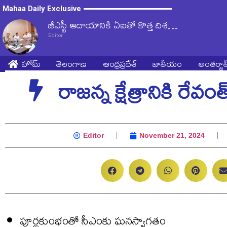
Mahaa Daily Exclusive
జీఎస్టీ ఆదాయానికి ఏఐతో కొత్త దిశ…
Editor
హోమ్
తెలంగాణ
ఆంధ్రప్రదేశ్
జాతీయం
అంతర్జ
రాజన్న క్షేత్రానికి రేవం
Editor
November 21, 2024
పూర్ణకుంభంతో సీఎంకు ఘనస్వాగతం