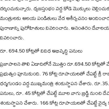
దర్శించుకున్నారు. ధ్వజస్తంభం వద్ద కోడె మొక్కులు చెల్ల
మంత్రులకు ఆలయ పండితులు వేద ఆశీర్వచనం అందించారు. శ్ర
పురాణాన్ని పురోహితులు వివరించారు. అనంతరం దేవాలయ 
వివరించారు.
రూ. 694.50 కోట్లతో వివిధ అభివృద్ధి పనులు
ప్రజాపాలన తొలి ఏడాదిలోనే మొత్తం రూ.694.50 కోట్లతో వే
ప్రభుత్వం పూనుకుంది. 76 కోట్ల రూపాయలతో చేపట్టే శ్రీ 
ధర్మగుండం వద్ద ముఖ్యమంత్రి శంకుస్థాపన చేశారు. రూ.35.2
పనులు, రూ. 45 కోట్లతో చేపట్టే మూల వాగు బ్రిడ్జి నుంచి ద
శంకుస్థాపన చేశారు. 166 కోట్ల రూపాయలతో చేపట్టే వైద్య క