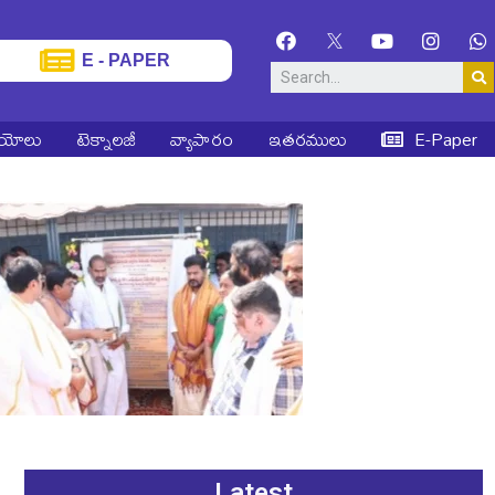
E - PAPER
ియోలు
టెక్నాలజీ
వ్యాపారం
ఇతరములు
E-Paper
Latest