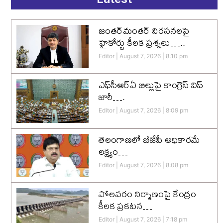
జంతర్‌మంతర్ నిరసనలపై
హైకోర్టు కీలక ప్రశ్నలు…..
Editor
August 7, 2026
8:10 pm
ఎఫ్‌సీఆర్‌ఏ బిల్లుపై కాంగ్రెస్ విప్
జారీ….
Editor
August 7, 2026
8:09 pm
తెలంగాణలో బీజేపీ అధికారమే
లక్ష్యం…
Editor
August 7, 2026
8:08 pm
పోలవరం నిర్మాణంపై కేంద్రం
కీలక ప్రకటన…
Editor
August 7, 2026
7:18 pm