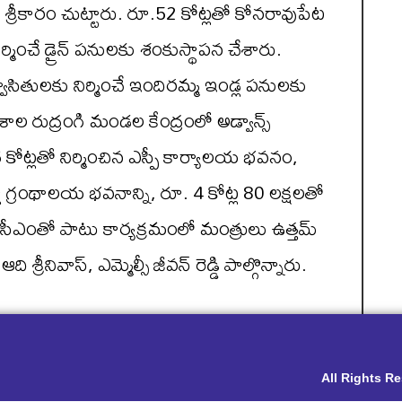
శ్రీకారం చుట్టారు. రూ.52 కోట్లతో కోనరావుపేట
ిర్మించే డ్రైన్ పనులకు శంకుస్థాపన చేశారు.
ాసితులకు నిర్మించే ఇందిరమ్మ ఇండ్ల పనులకు
 రుద్రంగి మండల కేంద్రంలో అడ్వాన్స్
 26 కోట్లతో నిర్మించిన ఎస్పీ కార్యాలయ భవనం,
 గ్రంథాలయ భవనాన్ని, రూ. 4 కోట్ల 80 లక్షలతో
రు. సీఎంతో పాటు కార్యక్రమంలో మంత్రులు ఉత్తమ్
 శ్రీనివాస్, ఎమ్మెల్సీ జీవన్ రెడ్డి పాల్గొన్నారు.
All Rights R