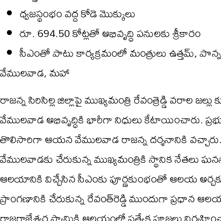
ధ్వజస్థంభం వద్ద కోడె మొక్కులు
రూ. 694.50 కోట్లతో అభివృద్ధి పనులకు శ్రీకారం
సీఎంతో పాటు కార్యక్రమంలో మంత్రులు ఉత్తమ్, పొన్
వేములవాడ, మహా
రాజన్న సిరిసిల్ల జిల్లాపై ముఖ్యమంత్రి రేవంత్రెడ్డి వరాల జల్లు కు
వేములవాడ అభివృద్ధికి భారీగా నిధులు కేటాయించారు. ప్రభ
తొలిసారిగా ఆయన వేములవాడ రాజన్న దర్శనానికి వచ్చారు. 
వేములవాడకు చేరుకున్న ముఖ్యమంత్రికి స్థానిక నేతలు ఘనస్
ఆలయానికి విచ్చేసిన సీఎంకు పూర్ణకుంభంతో ఆలయ అర్
ప్రాంగణానికి చేరుకున్న రేవంత్‌రెడ్డి ముందుగా ప్రధాన ఆల
రాజరాజేశ్వర స్వామికి ఆలయంలో ప్రత్యేక పూజలు నిర్వహించారు.