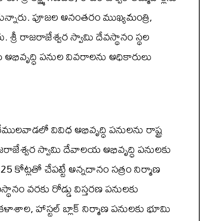
ించుకున్నారు. పూజల అనంతరం ముఖ్యమంత్రి,
ీ రాజరాజేశ్వర స్వామి దేవస్థానం స్థల
అభివృద్ధి పనుల వివరాలను అధికారులు
ములవాడలో వివిధ అభివృద్ధి పనులను రాష్ట్ర
రాజరాజేశ్వర స్వామి దేవాలయ అభివృద్ధి పనులకు
5 కోట్లతో చేపట్టే అన్నదానం సత్రం నిర్మాణ
ేవస్థానం వరకు రోడ్డు విస్తరణ పనులకు
ళాశాల, హాస్టల్ బ్లాక్ నిర్మాణ పనులకు భూమి