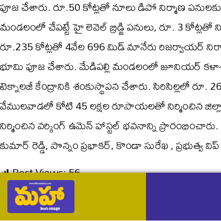
పూజ చేశారు. రూ.50 కోట్లతో నూలు డిపో నిర్మాణ పనులకు 
మండలంలో చేపట్టే హై లెవెల్ బ్రిడ్జి పనులు, రూ. 3 కోట్లతో న
రూ.235 కోట్లతో 4వేల 696 మిడ్ మానేరు రిజర్వాయర్ నిర్వ
భూమి పూజ చేశారు. మేడిపల్లి మండలంలో జూనియర్ కళాశాల
టెక్నాలజీ కేంద్రానికి శంకుస్థాపన చేశారు. సిరిసిల్లలో రూ.
వేములవాడలో కోటి 45 లక్షల రూపాయలతో నిర్మించిన జిల్లా
నిర్మించిన వర్కింగ్ ఉమెన్ హాస్టల్ భవనాన్ని ప్రారంభించా
కుమార్ రెడ్డి, పొన్నం ప్రభాకర్, కొండా సురేఖ , ప్రభుత్వ విప్ ఆది
Post Views:
56