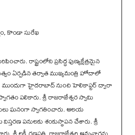
నం, కొండా సురేఖ
రిపించారు. రాష్ట్రంలోని ప్రసిద్ధ పుణ్యక్షేత్రమైన
ుత్వం ఏర్పడిన తర్వాత ముఖ్యమంత్రి హోదాలో
ముందుగా హైదరాబాద్‌ నుంచి హెలికాప్టర్‌ ద్వారా
వాగతం పలికారు. శ్రీ రాజరాజేశ్వర స్వామి
చకులు ఘనంగా స్వాగతించారు. ఆలయ
య విస్తరణ పనులకు శంకుస్థాపన చేశారు. శ్రీ
 శ్రీ లక్ష్మీ గణపతి, రాజరాజేశ్వరి అమ్మవార్లను