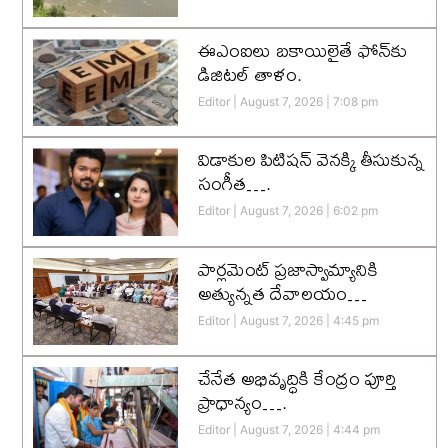
ఈఎంఐలు బకాయిలైతే ఫోన్‌కు
డిజిటల్ తాళం.
Editor
August 7, 2026
7:08 pm
విడాకుల పిటిషన్ వెనక్కి తీసుకున్న
సంగీత….
Editor
August 7, 2026
6:02 pm
పార్లమెంట్ ప్రజాస్వామ్యానికి
అత్యున్నత దేవాలయం…
Editor
August 7, 2026
4:45 pm
చేనేత అభివృద్ధికి కేంద్రం పూర్తి
ప్రాధాన్యం….
Editor
August 7, 2026
4:44 pm