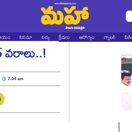
ాతీయం
సినిమా
విద్య
క్రీడలు
ఆరోగ్యం
గ్యాలరీ
వీడ
త్ వరాలు..!
7:04 am