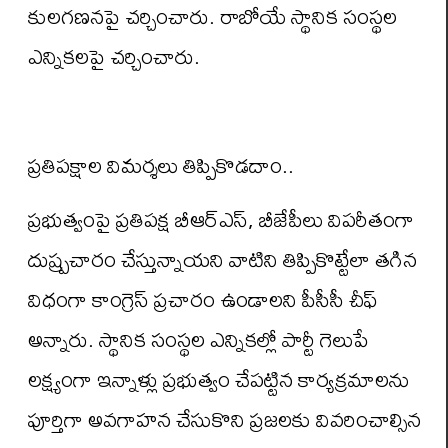
కులగణనపై చర్చించారు. రాబోయే స్థానిక సంస్థల
ఎన్నికలపై చర్చించారు.
ప్రతిపక్షాల విమర్శలు తిప్పికొడదాం..
ప్రభుత్వంపై ప్రతిపక్ష బీఆర్ఎస్, బీజేపీలు విపరీతంగా
దుష్ప్రచారం చేస్తున్నాయని వాటిని తిప్పికొట్టేలా తగిన
విధంగా కాంగ్రెస్ ప్రచారం ఉండాలని పీసీసీ చీఫ్‌
అన్నారు. స్థానిక సంస్థల ఎన్నికల్లో పార్టీ గెలుపే
లక్ష్యంగా ఇన్నాళ్లు ప్రభుత్వం చేపట్టిన కార్యక్రమాలను
పూర్తిగా అవగాహన చేసుకొని ప్రజలకు వివరించాల్సిన