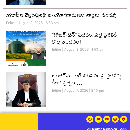
యూపీఐ చెల్లింపులపై వినియోగదారులకు ఛార్జీలు ఉండవు…
Editor
August 8, 2026
6:53 pm
“గోబర్-ధన్” పథకం..పల్లె ప్రగతికి
కొత్త ఇంధనం!
Editor
August 8, 2026
1:53 pm
జంతర్‌మంతర్ నిరసనలపై హైకోర్టు
కీలక ప్రశ్నలు…..
Editor
August 7, 2026
8:10 pm
All Rights Reserved - 2026