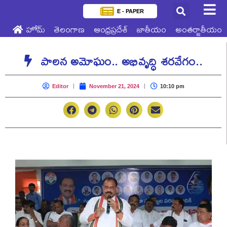
E - PAPER
హోమ్
తెలంగాణ
ఆంధ్రప్రదేశ్
జాతీయం
అంతర్జాతీయం
పాలన అమోఘం.. అభివృద్ధి శరవేగం..
Editor
November 21, 2024
10:10 pm