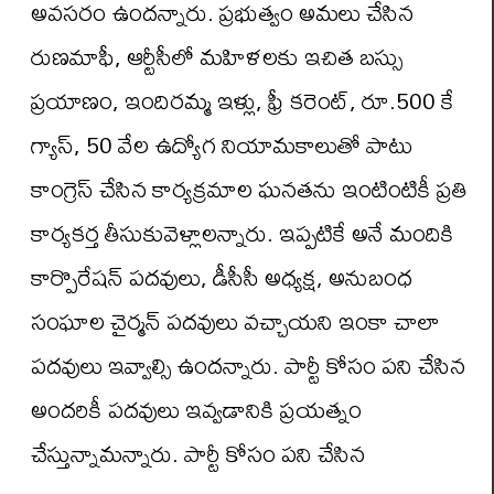
అవసరం ఉందన్నారు. ప్రభుత్వం అమలు చేసిన
రుణమాఫీ, ఆర్టీసీలో మహిళలకు ఇచిత బస్సు
ప్రయాణం, ఇందిరమ్మ ఇళ్లు, ఫ్రీ కరెంట్, రూ.500 కే
గ్యాస్, 50 వేల ఉద్యోగ నియామకాలుతో పాటు
కాంగ్రెస్ చేసిన కార్యక్రమాల ఘనతను ఇంటింటికీ ప్రతి
కార్యకర్త తీసుకువెళ్లాలన్నారు. ఇప్పటికే అనే మందికి
కార్పొరేషన్ పదవులు, డీసీసీ అధ్యక్ష, అనుబంధ
సంఘాల చైర్మన్ పదవులు వచ్చాయని ఇంకా చాలా
పదవులు ఇవ్వాల్సి ఉందన్నారు. పార్టీ కోసం పని చేసిన
అందరికీ పదవులు ఇవ్వడానికి ప్రయత్నం
చేస్తున్నామన్నారు. పార్టీ కోసం పని చేసిన