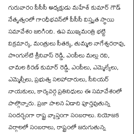
గురువారం పీసీసీ అధ్యక్షుడు మహేశ్ కుమార్ గౌడ్
నేతృత్వంలో గాంధీభవన్‌లో పీసీసీ విస్తృత స్థాయి
సమావేశం జరిగింది. ఉప ముఖ్యమంత్రి భట్టి
విక్రమార్క, మంత్రులు సీతక్క, తుమ్మల నాగేశ్వరరావు,
పొంగులేటి శ్రీనివాస్ రెడ్డి, ఎంపీలు మల్లు రవి,
చామల కిరణ్ కుమార్ రెడ్డి, ఎంపీలు, ఎమ్మెల్యేలు,
ఎమ్మెల్సీలు, ప్రభుత్వ సలహాదారులు, సీనియర్
నాయకులు, కార్యవర్గ ప్రతినిధులు ఈ సమావేశంలో
పాల్గొన్నారు. ప్రజా పాలన ఏడాది పూర్తవుతున్న
సందర్భంగా రాష్ట్ర వ్యాప్తంగా సంబరాలు. నియోజక
వర్గాలలో సంబరాలు, రాష్ట్రంలో జరుగుతున్న