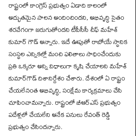
రాష్ట్రంలో కాంగ్రెస్‌ ప్రభుత్వం ఏడాది కాలంలో
అద్భుతమైన పాలన అందించిందని, అభివృద్ధి సైతం
శరవేగంగా జరుగుతోందని టీపీసీసీ చీఫ్ మహేశ్
కుమార్ గౌడ్ అన్నారు. ఇదే ఊపుతో రాబోయే స్థానిక
సంస్థల ఎన్నికల్లో మంచి ఫలితాలు సాధించేందుకు
ప్రతి ఒక్కరూ అన్ని విధాలుగా కృషి చేయాలని మహేశ్
కుమార్‌గౌడ్ దిశానిర్దేశం చేశారు. దేశంలో ఏ రాష్ట్రం
చేయలేనంత అభివృద్ధి, సంక్షేమ కార్యక్రమాలు చేసి
చూపించామన్నారు. రాష్ట్రంలో బీఆర్ఎస్ ప్రభుత్వం
పదేళ్లలో చేయలేని అనేక పనులు రేవంత్ రెడ్డి
ప్రభుత్వం చేసిందన్నారు.