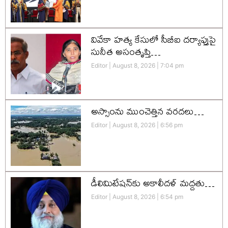
వివేకా హత్య కేసులో సీబీఐ దర్యాప్తుపై
సునీత అసంతృప్తి…
Editor
August 8, 2026
7:04 pm
అస్సాంను ముంచెత్తిన వరదలు…
Editor
August 8, 2026
6:56 pm
డీలిమిటేషన్‌కు అకాలీదళ్‌ మద్దతు…
Editor
August 8, 2026
6:54 pm