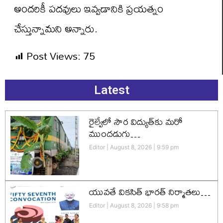
అందరికీ పదవులు ఇవ్వడానికి ప్రయత్నం
చేస్తున్నామని అన్నారు.
Post Views:
75
Latest
రైల్వేలో సౌర విద్యుత్‌కు మరో
ముందడుగు…
Editor
August 8, 2026
9:59 pm
యువతే వికసిత్‌ భారత్‌ నిర్మాతలు…
Editor
August 8, 2026
9:58 pm