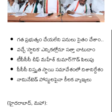
గత ప్రభుత్వం చేయలేని పనులు సైతం చేశాం..
వచ్చే ‘స్థానిక’ ఎన్నికల్లోనూ సత్తా చాటుదాం
టీపీసీసీ చీఫ్ మహేశ్ కుమార్‌గౌడ్ పిలుపు
పీసీసీ విస్తృత స్థాయి సమావేశంలో దిశానిర్దేశం
నామినేటెడ్‌ పోస్టులపైనా కీలక వ్యాఖ్యలు
(హైదరాబాద్‌, మహా):