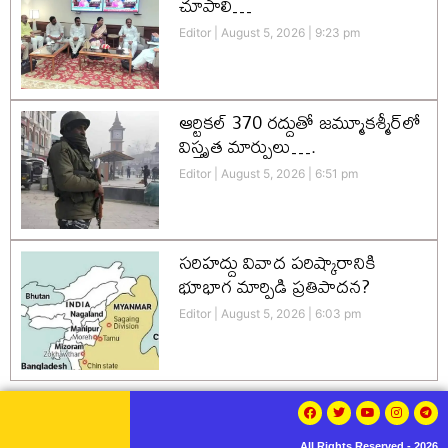
చూపాలి…
Editor
August 5, 2026
9:23 pm
ఆర్టికల్ 370 రద్దుతో జమ్మూకశ్మీర్‌లో
విస్తృత మార్పులు….
Editor
August 5, 2026
6:51 pm
సరిహద్దు వివాద పరిష్కారానికి
భూభాగ మార్పిడి ప్రతిపాదన?
Editor
August 5, 2026
6:03 pm
All Rights Reserved - 2026