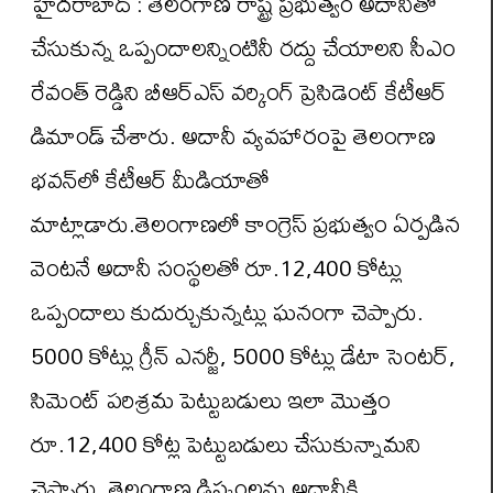
హైద‌రాబాద్ : తెలంగాణ రాష్ట్ర ప్ర‌భుత్వం అదానీతో
చేసుకున్న ఒప్పందాల‌న్నింటినీ ర‌ద్దు చేయాల‌ని సీఎం
రేవంత్ రెడ్డిని బీఆర్ఎస్ వ‌ర్కింగ్ ప్రెసిడెంట్ కేటీఆర్
డిమాండ్ చేశారు. అదానీ వ్య‌వ‌హారంపై తెలంగాణ
భ‌వ‌న్‌లో కేటీఆర్ మీడియాతో
మాట్లాడారు.తెలంగాణలో కాంగ్రెస్ ప్రభుత్వం ఏర్పడిన
వెంటనే అదానీ సంస్థలతో రూ.12,400 కోట్లు
ఒప్పందాలు కుదుర్చుకున్నట్లు ఘనంగా చెప్పారు.
5000 కోట్లు గ్రీన్ ఎనర్జీ, 5000 కోట్లు డేటా సెంటర్,
సిమెంట్ పరిశ్రమ పెట్టుబడులు ఇలా మొత్తం
రూ.12,400 కోట్ల పెట్టుబడులు చేసుకున్నామని
చెప్పారు. తెలంగాణ డిస్కంలను అదానీకి