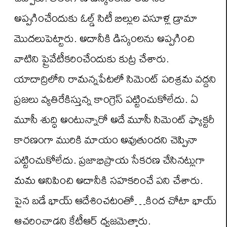
అప్పగించేందుకు ఓల్డ్ సిటీ బిల్లుల వసూళ్ల డ్రామా
మొదలుపెట్టారు. అదానీకి డిస్కంలను అప్పగించి
వాటిని ప్రైవేటీకరించేందుకు కుట్ర చేశారు.
యాదాద్రిలోని రామన్నపేటలో సిమెంట్ పరిశ్రమ వద్దని
ప్రజలు వ్యతిరేకిస్తున్న కాంగ్రెస్ పట్టించుకోలేదు. ఏ
మూసీ శుద్ధి అంటున్నారో అదే మూసీ సిమెంట్ ఫ్యాక్టరీ
కారణంగా మురికి మాయం అవుతుందని చెప్పినా
పట్టించుకోలేదు. ప్రజాభిప్రాయ సేకరణ చేసినట్లుగా
మమ అనిపించి అదానీకి సహకరించే పని చేశారు.
పైన బడే భాయ్ ఆదేశించటంతో…కింద చోటా భాయ్
ఆచరించాడని కేటీఆర్ ధ్వ‌జ‌మెత్తారు.