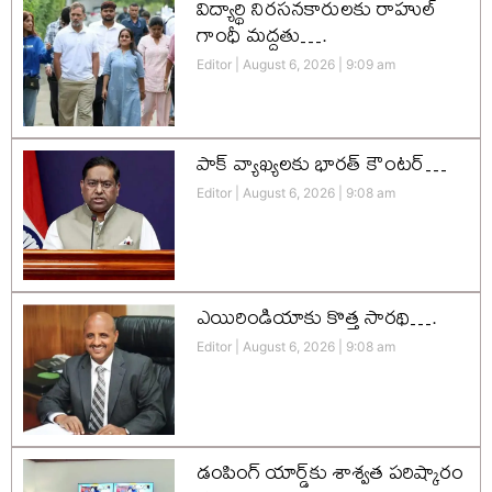
విద్యార్థి నిరసనకారులకు రాహుల్
గాంధీ మద్దతు….
Editor
August 6, 2026
9:09 am
పాక్ వ్యాఖ్యలకు భారత్ కౌంటర్…
Editor
August 6, 2026
9:08 am
ఎయిరిండియాకు కొత్త సారథి….
Editor
August 6, 2026
9:08 am
డంపింగ్ యార్డ్‌కు శాశ్వత పరిష్కారం