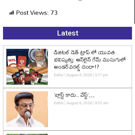
Post Views:
73
Latest
డిజిటల్ డెత్ ట్రాప్ లో యువత
భవిష్యత్తు: ఆన్‌లైన్ గేమ్ ముసుగులో
అండర్‌వరల్డ్ దందా!?
Editor
August 6, 2026
5:17 pm
‘బ్లాస్ట్ కాదు.. వేస్ట్’…
Editor
August 6, 2026
9:10 am