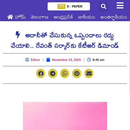
E - PAPER
హోమ్
తెలంగాణ
ఆంధ్రప్రదేశ్
జాతీయం
అంతర్జాతీయం
అదానీతో చేసుకున్న ఒప్పందాలు రద్దు
చేయాలి.. రేవంత్ స‌ర్కార్‌కు కేటీఆర్ డిమాండ్
Editor
November 23, 2024
8:40 am