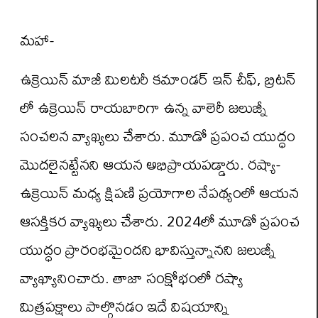
మహా-
ఉక్రెయిన్ మాజీ మిలటరీ కమాండర్ ఇన్ చీఫ్, బ్రిటన్
లో ఉక్రెయిన్ రాయబారిగా ఉన్న వాలెరీ జలుజ్నీ
సంచలన వ్యాఖ్యలు చేశారు. మూడో ప్రపంచ యుద్ధం
మొదలైనట్టేనని ఆయన అభిప్రాయపడ్డారు. రష్యా-
ఉక్రెయిన్ మధ్య క్షిపణి ప్రయోగాల నేపథ్యంలో ఆయన
ఆసక్తికర వ్యాఖ్యలు చేశారు. 2024లో మూడో ప్రపంచ
యుద్ధం ప్రారంభమైందని భావిస్తున్నానని జలుజ్నీ
వ్యాఖ్యానించారు. తాజా సంక్షోభంలో రష్యా
మిత్రపక్షాలు పాల్గొనడం ఇదే విషయాన్ని