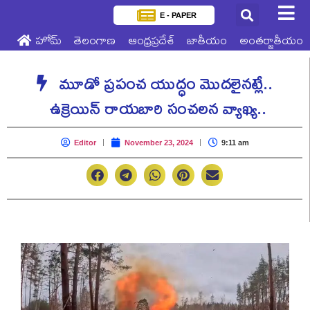
E - PAPER
హోమ్
తెలంగాణ
ఆంధ్రప్రదేశ్
జాతీయం
అంతర్జాతీయం
మూడో ప్రపంచ యుద్ధం మొదలైనట్లే..
ఉక్రెయిన్ రాయబారి సంచలన వ్యాఖ్య..
Editor
November 23, 2024
9:11 am