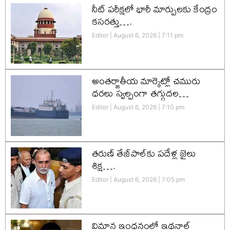
నీట్ పరీక్షలో భారీ మార్పులకు కేంద్రం
కసరత్తు….
Editor
August 6, 2026
7:11 pm
అంతర్జాతీయ మార్కెట్లో చమురు
ధరలు స్వల్పంగా తగ్గుదల…
Editor
August 6, 2026
7:10 pm
తరుణ్ తేజ్‌పాల్‌కు పదేళ్ల జైలు
శిక్ష….
Editor
August 6, 2026
7:05 pm
విమాన ఇంధనంలో ఇథనాల్