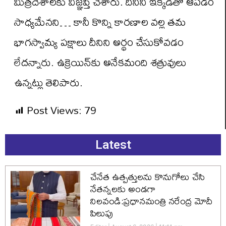
మిత్రదేశాలకు విజ్ఞప్తి చేశారు. దీనిని ఇక్కడితో ఆపడం
సాధ్యమేనని… కానీ కొన్ని కారణాల వల్ల తమ
భాగస్వామ్య పక్షాలు దీనిని అర్థం చేసుకోవడం
లేదన్నారు. ఉక్రెయిన్‌కు అనేకమంది శత్రువులు
ఉన్నట్లు తెలిపారు.
Post Views:
79
Latest
చేనేత ఉత్పత్తులను కొనుగోలు చేసి
నేతన్నలకు అండగా
నిలవండి:ప్రధానమంత్రి నరేంద్ర మోదీ
పిలుపు