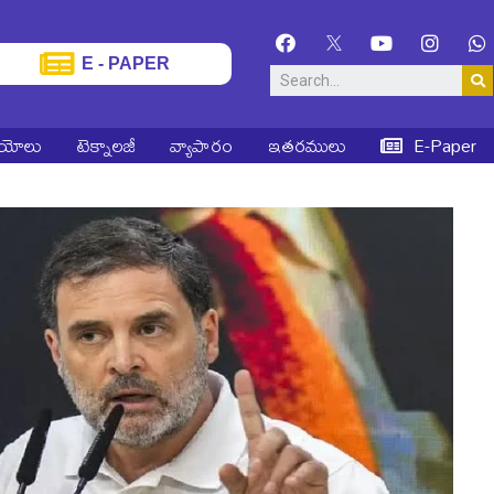
E - PAPER
ియోలు
టెక్నాలజీ
వ్యాపారం
ఇతరములు
E-Paper