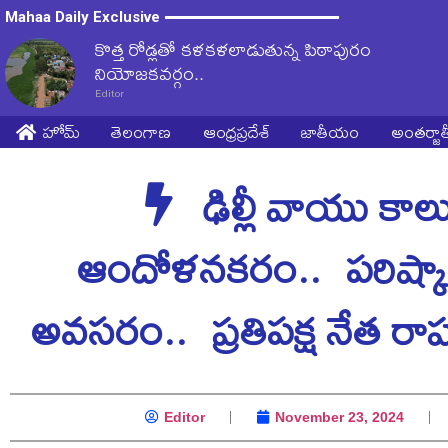
Mahaa Daily Exclusive
కొత్త రోడ్లతో కళకళలాడుతున్న పిఠాపురం
నియోజకవర్గం..
Editor
హోమ్
తెలంగాణ
ఆంధ్రప్రదేశ్
జాతీయం
అంతర్జ
ఢిల్లీ వాయు కాల
ఆందోళనకరం.. పరిష్కా
అవసరం.. ప్రతిపక్ష నేత రా
Editor
November 23, 2024