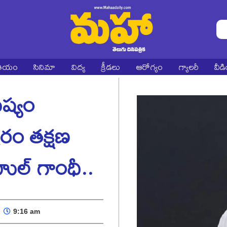
ాతీయం
సినిమా
విద్య
క్రీడలు
ఆరోగ్యం
గ్యాలరీ
వీడ
ుష్యం
రం తక్షణ
హుల్ గాంధీ..
9:16 am