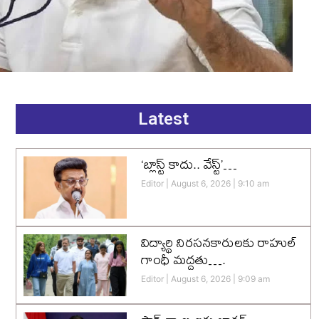
Latest
‘బ్లాస్ట్ కాదు.. వేస్ట్’…
Editor
August 6, 2026
9:10 am
విద్యార్థి నిరసనకారులకు రాహుల్
గాంధీ మద్దతు….
Editor
August 6, 2026
9:09 am