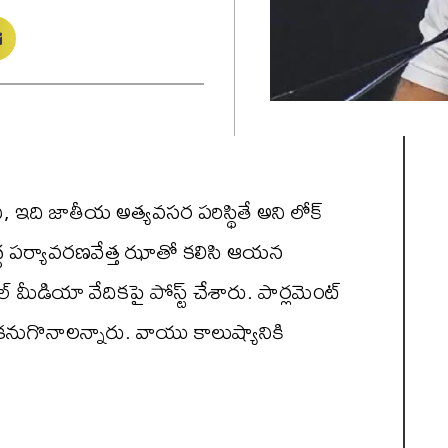
 ఇది జాతీయ అత్యవసర పరిస్థితే అని లోక్
వద్ద పర్యావరణవేత్త ఝాతో కలిసి ఆయన
మీడియా వేదికపై పోస్ట్ చేశారు. పార్లమెంట్
 కనుగొనాలన్నారు. వాయు కాలుష్యానికి