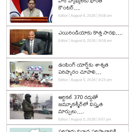
పాక్ వ్యాఖ్యలకు భారత్
కౌంటర్…
Editor
August 6, 2026
9:08 am
ఎయిరిండియాకు కొత్త సారథి….
Editor
August 6, 2026
9:08 am
డంపింగ్ యార్డ్‌కు శాశ్వత
పరిష్కారం చూపాలి…
Editor
August 5, 2026
9:23 pm
ఆర్టికల్ 370 రద్దుతో
జమ్మూకశ్మీర్‌లో విస్తృత
మార్పులు….
Editor
August 5, 2026
6:51 pm
సరిహద్దు వివాద పరిష్కారానికి