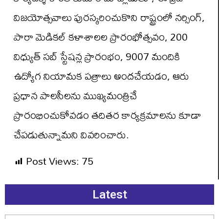
విజయోత్సవాలు పురస్కరించుకొని రాష్ట్రంలో నర్సింగ్,
పారా మెడికల్ కళాశాలల ప్రారంభోత్సవం, 200
విధ్యుత్ సబ్ స్టేషన్ల ప్రారంభం, 9007 మందికి
ఉద్యోగ నియామక పత్రాలు అందచేయడం, ఆరు
ప్రధాన పాలసీలను ముఖ్యమంత్రిచే
ప్రారంభించుకోవడం తదితర కార్యక్రమాలను కూడా
చేపడుతున్నామని వివరించారు.
Post Views:
75
Latest