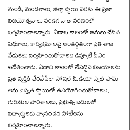
నుండి, మండలాలు, జిల్లా స్థాయి వరకు ఈ ప్రజా
విజయోత్సవాలు పండగ వాతావరణంలో
నిర్వహించాలన్నారు. ఏడాది కాలంలో అమలు చేసిన
పధకాలు, కార్యక్రమాలపై అంతర్గతంగా ప్రతి శాఖ
వేడుకలు నిర్వహించుకోవాలని డిప్యూటీ సీఎం
ఆదేశించారు. ఏడాది కాలంలో చేపట్టిన విజయాలను
ప్రతి వ్యక్తికి చేరవేసేలా సోషల్ మీడియా ప్లాట్ ఫామ్
లను విస్తృత స్థాయిలో ఉపయోగించుకోవాలని,
గురుకుల పాఠశాలలు, ప్రభుత్వ బడులలో
విద్యార్థులకు వ్యాసరచన పోటీలను
నిర్వహించాలన్నారు.