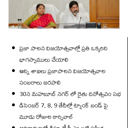
ప్రజా పాలన విజయోత్సవాల్లో ప్రతి ఒక్కరిని
భాగస్వాములు చేయాలి
అన్ని శాఖలు ప్రజాపాలన విజయోత్సవాల
సంబరాలు జరపాలి
30న మహబూబ్ నగర్ లో రైతు దినోత్సవం సభ
డిసెంబర్ 7, 8, 9 తేదీల్లో ట్యాంక్ బండ్ పై
మూడు రోజుల కార్నివాల్
అధికారులలో డిప్యూటీ సీఎం బట్టి సమీక్ష