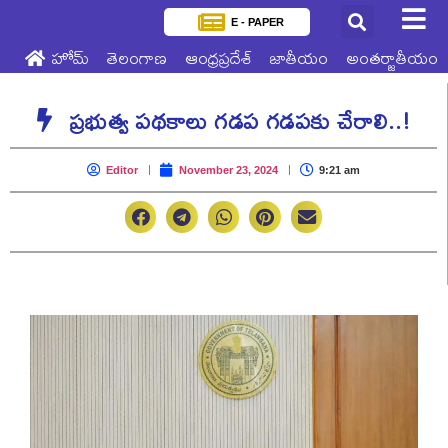
E - PAPER
హోమ్
తెలంగాణ
ఆంధ్రప్రదేశ్
జాతీయం
అంతర్జాతీయం
ప్రభుత్వ పథకాలు గడప గడపకు చేరాలి..!
Editor
November 23, 2024
9:21 am