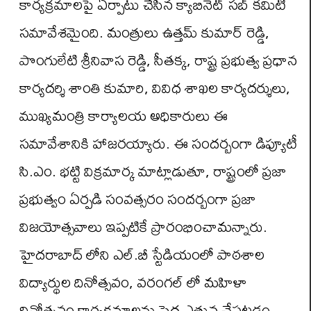
కార్యక్రమాలపై ఏర్పాటు చేసిన క్యాబినెట్ సబ్ కమిటీ
సమావేశమైంది. మంత్రులు ఉత్తమ్ కుమార్ రెడ్డి,
పొంగులేటి శ్రీనివాస రెడ్డి, సీతక్క, రాష్ట్ర ప్రభుత్వ ప్రధాన
కార్యదర్శి శాంతి కుమారి, వివిధ శాఖల కార్యదర్శులు,
ముఖ్యమంత్రి కార్యాలయ అధికారులు ఈ
సమావేశానికి హాజరయ్యారు. ఈ సందర్బంగా డిప్యూటీ
సి.ఎం. భట్టి విక్రమార్క మాట్లాడుతూ, రాష్ట్రంలో ప్రజా
ప్రభుత్వం ఏర్పడి సంవత్సరం సందర్బంగా ప్రజా
విజయోత్సవాలు ఇప్పటికే ప్రారంభించామన్నారు.
హైదరాబాద్ లోని ఎల్.బీ స్టేడియంలో పాఠశాల
విద్యార్థుల దినోత్సవం, వరంగల్ లో మహిళా
దినోత్సవం కార్యక్రమాలను పెద్ద ఎత్తున చేపట్టడం