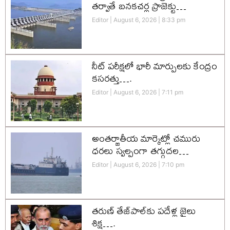
తర్వాతే బనకచర్ల ప్రాజెక్టు…
Editor
August 6, 2026
8:33 pm
నీట్ పరీక్షలో భారీ మార్పులకు కేంద్రం
కసరత్తు….
Editor
August 6, 2026
7:11 pm
అంతర్జాతీయ మార్కెట్లో చమురు
ధరలు స్వల్పంగా తగ్గుదల…
Editor
August 6, 2026
7:10 pm
తరుణ్ తేజ్‌పాల్‌కు పదేళ్ల జైలు
శిక్ష….