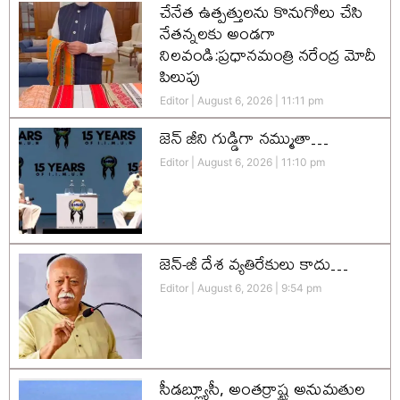
చేనేత ఉత్పత్తులను కొనుగోలు చేసి
నేతన్నలకు అండగా
నిలవండి:ప్రధానమంత్రి నరేంద్ర మోదీ
పిలుపు
Editor
August 6, 2026
11:11 pm
జెన్‌ జీని గుడ్డిగా నమ్ముతా…
Editor
August 6, 2026
11:10 pm
జెన్-జీ దేశ వ్యతిరేకులు కాదు…
Editor
August 6, 2026
9:54 pm
సీడబ్ల్యూసీ, అంతర్రాష్ట్ర అనుమతుల