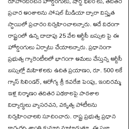
రూపొందించిన హోర్డింగులు, షార్ట్ ఫిలిం లు, తదితర
ప్రచార అంశాలను సోషల్ మీడియా ద్వారా విస్తృత
స్థాయిలో ప్రచారం నిర్వహించాలన్నారు. అదే విధంగా
రాష్ట్రంలో ఉన్న దాదాపు 25 వేల ఆర్టీసీ బస్సుల పై ఈ
హోర్డింగులు ఏర్పాటు చేయాలన్నారు. ప్రధానంగా
ప్రభుత్వ గ్యారెంటీలలో భాగంగా అమలు చేస్తున్న ఆర్టీసీ
బస్సుల్లో మహిళలకు ఉచిత ప్రయాణం, రూ. 500 లకే
గ్యాస్ సిలిండర్, ఆరోగ్య శ్రీ కవరేజి పెంపు, ఇందిరమ్మ
ఇళ్ల నిర్మాణం తదితర పథకాలపై పాఠశాల
విద్యార్థులు వ్యాసరచన, వకృత్వ పోటీలను
నిర్వహించాలని సూచించారు. రాష్ట్ర ప్రభుత్వ ప్రధాన
కార్యదర్శి శాంతి కుమారి మాట్లాడుతూ, ఈ ప్రజా