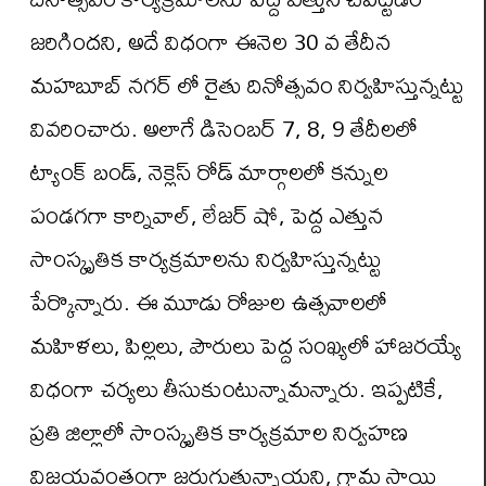
జరిగిందని, అదే విధంగా ఈనెల 30 వ తేదీన
మహబూబ్ నగర్ లో రైతు దినోత్సవం నిర్వహిస్తున్నట్టు
వివరించారు. అలాగే డిసెంబర్ 7, 8, 9 తేదీలలో
ట్యాంక్ బండ్, నెక్లెస్ రోడ్ మార్గాలలో కన్నుల
పండగగా కార్నివాల్, లేజర్ షో, పెద్ద ఎత్తున
సాంస్కృతిక కార్యక్రమాలను నిర్వహిస్తున్నట్టు
పేర్కొన్నారు. ఈ మూడు రోజుల ఉత్సవాలలో
మహిళలు, పిల్లలు, పౌరులు పెద్ద సంఖ్యలో హాజరయ్యే
విధంగా చర్యలు తీసుకుంటున్నామన్నారు. ఇప్పటికే,
ప్రతి జిల్లాలో సాంస్కృతిక కార్యక్రమాల నిర్వహణ
విజయవంతంగా జరుగుతున్నాయని, గ్రామ స్థాయి