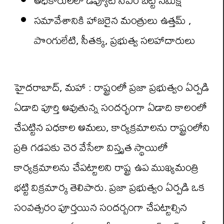
సమావేశానికి హాజరైన మంత్రులు ఉత్తమ్ ,
పొంగులేటి, సీతక్క, ప్రభుత్వ సలహాదారులు
హైదరాబాద్, మహా : రాష్ట్రంలో ప్రజా ప్రభుత్వం ఏర్పడి
ఏడాది పూర్తి అవుతున్న సందర్భంగా ఏడాది కాలంలో
చేపట్టిన పధకాల అమలు, కార్యక్రమాలను రాష్ట్రంలోని
ప్రతి గడపకు చెర వేసేలా విస్తృత స్థాయిలో
కార్యక్రమాలను చేపట్టాలని రాష్ట్ర ఉప ముఖ్యమంత్రి
భట్టి విక్రమార్క తెలిపారు. ప్రజా ప్రభుత్వం ఏర్పడి ఒక
సంవత్సరం పూర్తయిన సందర్బంగా చేపట్టాల్సిన