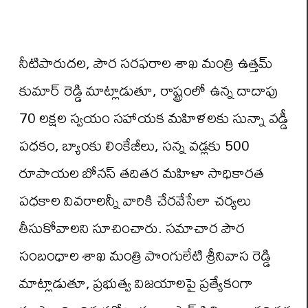
నీటిపారుదల, పౌర సరఫరాల శాఖ మంత్రి ఉత్తమ్
కుమార్ రెడ్డి మాట్లాడుతూ, రాష్ట్రంలో ఉన్న దాదాపు
70 లక్షల స్వయం సహాయక మహిళలకు సున్నా వడ్డీ
పధకం, బ్యాంకు లింకేజీలు, సన్న వడ్లకు 500
రూపాయల బోనస్ తదితర మహిళా సాధికారత
పధకాల వివరాలన్నీ వారికి చేరవేసేలా చర్యలు
తీసుకోవాలని సూచించారు. సమాచార పౌర
సంబంధాల శాఖ మంత్రి పొంగులేటి శ్రీనివాస రెడ్డి
మాట్లాడుతూ, ప్రభుత్వ విజయాలపై ప్రత్యేకంగా