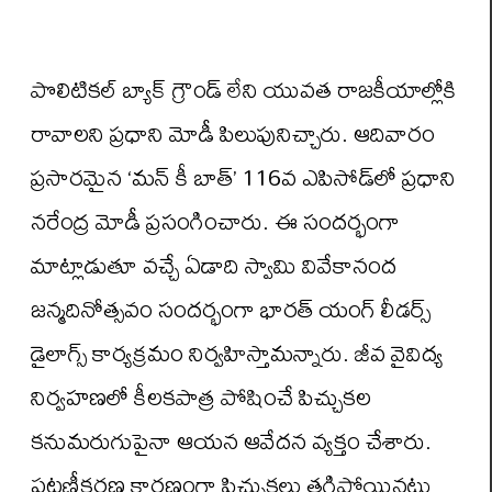
పొలిటికల్ బ్యాక్ గ్రౌండ్ లేని యువత రాజకీయాల్లోకి
రావాలని ప్రధాని మోడీ పిలుపునిచ్చారు. ఆదివారం
ప్రసారమైన ‘మన్‌ కీ బాత్‌’ 116వ ఎపిసోడ్‌లో ప్రధాని
న‌రేంద్ర మోడీ ప్రసంగించారు. ఈ సంద‌ర్భంగా
మాట్లాడుతూ వచ్చే ఏడాది స్వామి వివేకానంద
జన్మదినోత్సవం సందర్భంగా భారత్ యంగ్ లీడర్స్
డైలాగ్స్ కార్యక్రమం నిర్వహిస్తామన్నారు. జీవ వైవిద్య
నిర్వహణలో కీలకపాత్ర పోషించే పిచ్చుకల
కనుమరుగుపైనా ఆయ‌న ఆవేదన వ్య‌క్తం చేశారు.
పట్టణీకరణ కార‌ణంగా పిచ్చుక‌లు త‌గ్గిపోయిన‌ట్లు