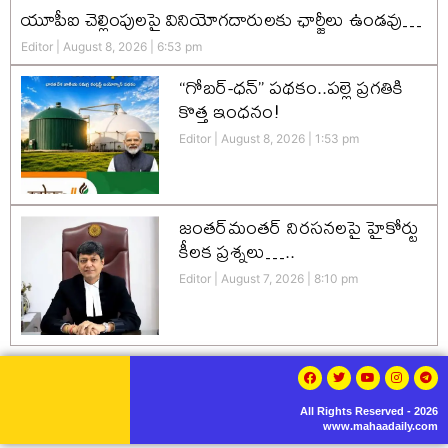
యూపీఐ చెల్లింపులపై వినియోగదారులకు ఛార్జీలు ఉండవు…
Editor
August 8, 2026
6:53 pm
“గోబర్-ధన్” పథకం..పల్లె ప్రగతికి
కొత్త ఇంధనం!
Editor
August 8, 2026
1:53 pm
జంతర్‌మంతర్ నిరసనలపై హైకోర్టు
కీలక ప్రశ్నలు…..
Editor
August 7, 2026
8:10 pm
All Rights Reserved - 2026
www.mahaadaily.com