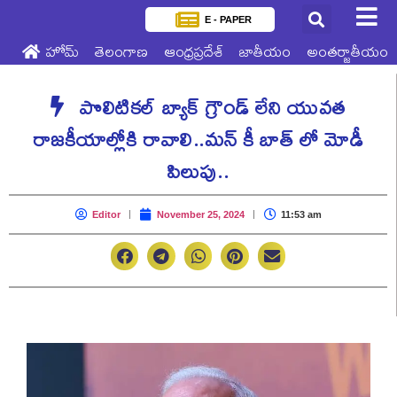
E - PAPER
హోమ్
తెలంగాణ
ఆంధ్రప్రదేశ్
జాతీయం
అంతర్జాతీయం
పొలిటికల్ బ్యాక్ గ్రౌండ్ లేని యువత
రాజకీయాల్లోకి రావాలి..మన్ కీ బాత్ లో మోడీ
పిలుపు..
Editor
November 25, 2024
11:53 am