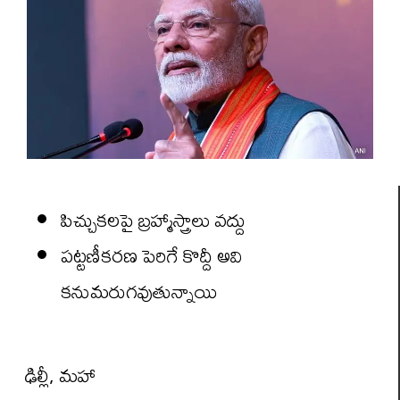
పిచ్చుకలపై బ్రహ్మాస్త్రాలు వద్దు
పట్టణీకరణ పెరిగే కొద్దీ అవి
కనుమరుగవుతున్నాయి
ఢిల్లీ, మహా