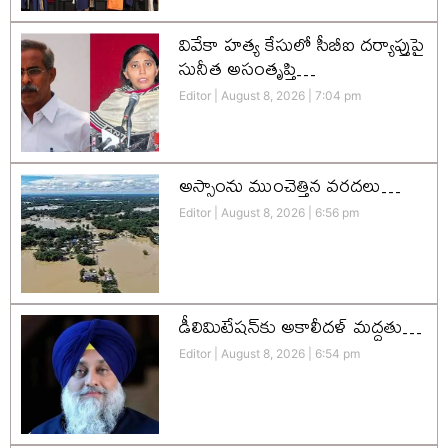
వివేకా హత్య కేసులో సీబీఐ దర్యాప్తుపై
సునీత అసంతృప్తి…
Editor
August 8, 2026
7:04 pm
అస్సాంను ముంచెత్తిన వరదలు…
Editor
August 8, 2026
6:56 pm
డీలిమిటేషన్‌కు అకాలీదళ్‌ మద్దతు…
Editor
August 8, 2026
6:54 pm