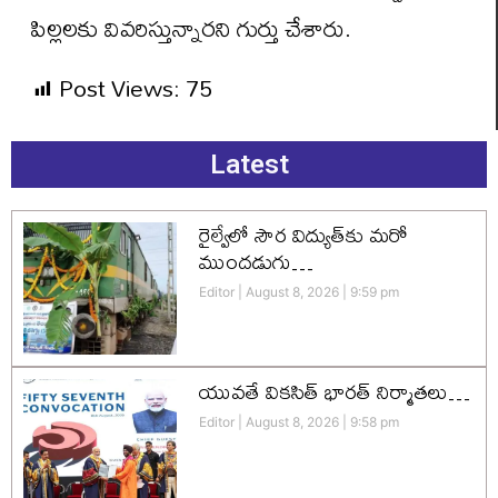
పిల్లలకు వివరిస్తున్నార‌ని గుర్తు చేశారు.
Post Views:
75
Latest
రైల్వేలో సౌర విద్యుత్‌కు మరో
ముందడుగు…
Editor
August 8, 2026
9:59 pm
యువతే వికసిత్‌ భారత్‌ నిర్మాతలు…
Editor
August 8, 2026
9:58 pm