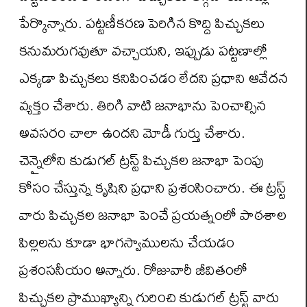
పేర్కొన్నారు. పట్టణీకరణ పెరిగిన కొద్ది పిచ్చుకలు
కనుమరుగవుతూ వచ్చాయని, ఇప్పుడు ప‌ట్ట‌ణాల్లో
ఎక్కడా పిచ్చుకలు కనిపించడం లేదని ప్రధాని ఆవేదన
వ్య‌క్తం చేశారు. తిరిగి వాటి జనాభాను పెంచాల్సిన
అవసరం చాలా ఉందని మోడీ గుర్తు చేశారు.
చెన్నైలోని కుడుగల్‌ ట్రస్ట్‌ పిచ్చుకల జనాభా పెంపు
కోసం చేస్తున్న కృషిని ప్రధాని ప్ర‌శంసించారు. ఈ ట్రస్ట్‌
వారు పిచ్చుకల జనాభా పెంచే ప్రయత్నంలో పాఠ‌శాల‌
పిల్లలను కూడా భాగస్వాములను చేయ‌డం
ప్ర‌శంస‌నీయం అన్నారు. రోజువారీ జీవితంలో
పిచ్చుకల ప్రాముఖ్యాన్ని గురించి కుడుగల్‌ ట్రస్ట్‌ వారు