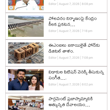
Editor
August 7, 2026
8:08 pm
పోలవరం నిర్మాణంపై కేంద్రం
కీలక ప్రకటన…
Editor
August 7, 2026
7:18 pm
ఈఎంఐలు బకాయిలైతే ఫోన్‌కు
డిజిటల్ తాళం.
Editor
August 7, 2026
7:08 pm
విడాకుల పిటిషన్ వెనక్కి తీసుకున్న
సంగీత….
Editor
August 7, 2026
6:02 pm
పార్లమెంట్ ప్రజాస్వామ్యానికి
అత్యున్నత దేవాలయం…