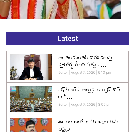
Latest
జంతర్‌మంతర్ నిరసనలపై
హైకోర్టు కీలక ప్రశ్నలు…..
Editor
August 7, 2026
8:10 pm
ఎఫ్‌సీఆర్‌ఏ బిల్లుపై కాంగ్రెస్ విప్
జారీ….
Editor
August 7, 2026
8:09 pm
తెలంగాణలో బీజేపీ అధికారమే
లక్ష్యం…