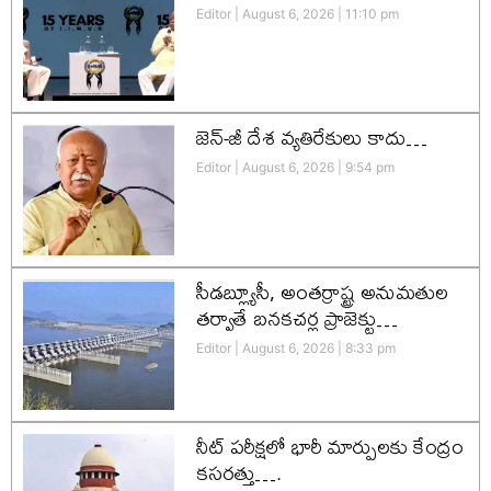
Editor
August 6, 2026
11:10 pm
జెన్-జీ దేశ వ్యతిరేకులు కాదు…
Editor
August 6, 2026
9:54 pm
సీడబ్ల్యూసీ, అంతర్రాష్ట్ర అనుమతుల
తర్వాతే బనకచర్ల ప్రాజెక్టు…
Editor
August 6, 2026
8:33 pm
నీట్ పరీక్షలో భారీ మార్పులకు కేంద్రం
కసరత్తు….