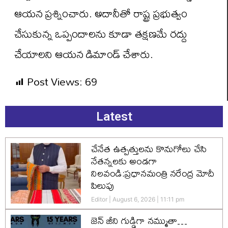
ఆయన ప్రశ్నించారు. అదానీతో రాష్ట్ర ప్రభుత్వం
చేసుకున్న ఒప్పందాలను కూడా తక్షణమే రద్దు
చేయాలని ఆయన డిమాండ్ చేశారు.
Post Views:
69
Latest
చేనేత ఉత్పత్తులను కొనుగోలు చేసి
నేతన్నలకు అండగా
నిలవండి:ప్రధానమంత్రి నరేంద్ర మోదీ
పిలుపు
Editor
August 6, 2026
11:11 pm
జెన్‌ జీని గుడ్డిగా నమ్ముతా…