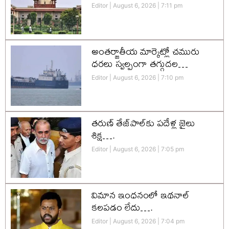
Editor
August 6, 2026
7:11 pm
అంతర్జాతీయ మార్కెట్లో చమురు
ధరలు స్వల్పంగా తగ్గుదల…
Editor
August 6, 2026
7:10 pm
తరుణ్ తేజ్‌పాల్‌కు పదేళ్ల జైలు
శిక్ష….
Editor
August 6, 2026
7:05 pm
విమాన ఇంధనంలో ఇథనాల్
కలపడం లేదు….
Editor
August 6, 2026
7:04 pm