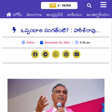
E - PAPER
హోమ్
తెలంగాణ
ఆంధ్రప్రదేశ్
జాతీయం
అంతర్జాతీయం
ఒప్పందాల సంగతేంటి? : హరీశ్‌రావు..
Editor
November 26, 2024
6:39 am