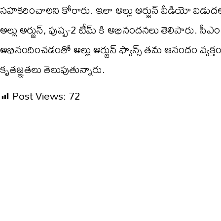
సహకరించాలని కోరారు. ఇలా అల్లు అర్జున్ వీడియో విడుదల చ
అల్లు అర్జున్, పుష్ప-2 టీమ్ కి అభినందనలు తెలిపారు. సీఎం ర
అభినందించడంతో అల్లు అర్జున్ ఫ్యాన్స్ తమ ఆనందం వ్యక్త
కృతజ్ఞతలు తెలుపుతున్నారు.
Post Views:
72