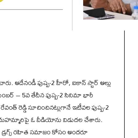
ారు. అదేనండీ పుష్ప-2 హీరో, ఐకాన్ స్టార్ అల్లు
డిసెంబర్ – 5వ తేదీన పుష్ప-2 సినిమా భారీ
ంత్ రెడ్డి సూచించినట్లుగానే ఇటీవల పుష్ప-2
గ్స్ మహమ్మారిపై ఓ వీడియోను విడుదల చేశారు.
ని, డ్రగ్స్ రహిత సమాజం కోసం అందరూ