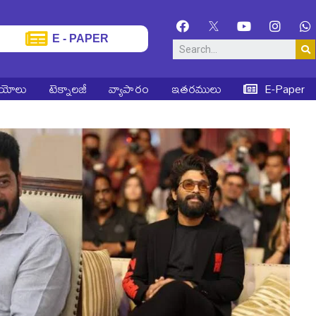
E - PAPER
ియోలు
టెక్నాలజీ
వ్యాపారం
ఇతరములు
E-Paper