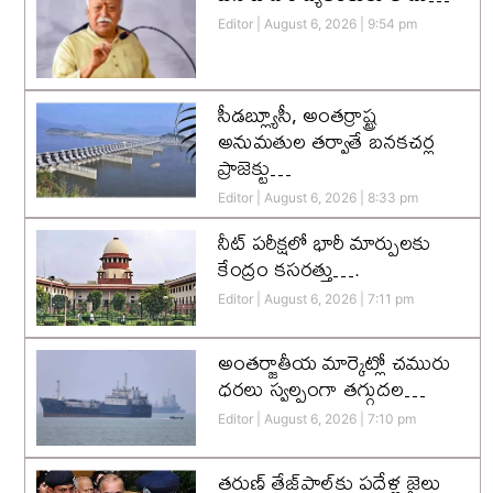
Editor
August 6, 2026
9:54 pm
సీడబ్ల్యూసీ, అంతర్రాష్ట్ర
అనుమతుల తర్వాతే బనకచర్ల
ప్రాజెక్టు…
Editor
August 6, 2026
8:33 pm
నీట్ పరీక్షలో భారీ మార్పులకు
కేంద్రం కసరత్తు….
Editor
August 6, 2026
7:11 pm
అంతర్జాతీయ మార్కెట్లో చమురు
ధరలు స్వల్పంగా తగ్గుదల…
Editor
August 6, 2026
7:10 pm
తరుణ్ తేజ్‌పాల్‌కు పదేళ్ల జైలు