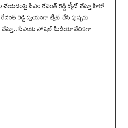
ేయడంపై సీఎం రేవంత్ రెడ్డి ట్వీట్ చేస్తూ హీరో
ేవంత్ రెడ్డి స్వయంగా ట్వీట్ చేసి పుష్పను
ం చేస్తూ.. సీఎంకు సోషల్ మీడియా వేదికగా