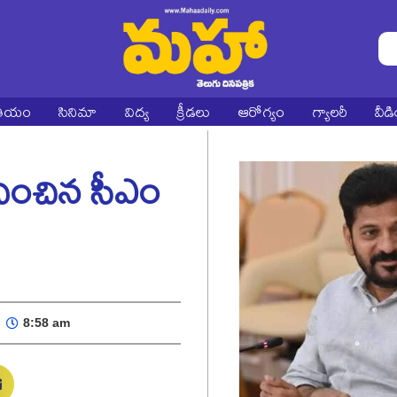
ాతీయం
సినిమా
విద్య
క్రీడలు
ఆరోగ్యం
గ్యాలరీ
వీడ
దించిన సీఎం
8:58 am