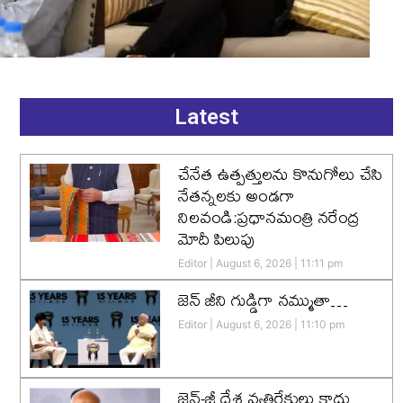
Latest
చేనేత ఉత్పత్తులను కొనుగోలు చేసి
నేతన్నలకు అండగా
నిలవండి:ప్రధానమంత్రి నరేంద్ర
మోదీ పిలుపు
Editor
August 6, 2026
11:11 pm
జెన్‌ జీని గుడ్డిగా నమ్ముతా…
Editor
August 6, 2026
11:10 pm
జెన్-జీ దేశ వ్యతిరేకులు కాదు…