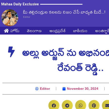
Mahaa Daily Exclusive
మీ తల్లిదండ్రుల కలలను నిజం చేసే బాధ్యత మీదే..!
Editor
హోమ్
తెలంగాణ
ఆంధ్రప్రదేశ్
జాతీయం
అంతర్జ
అల్లు అర్జున్ ను అభినం
రేవంత్ రెడ్డి..
Editor
November 30, 2024