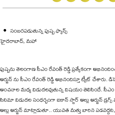
సంబరపడుతున్న పుష్ప ఫ్యాన్స్
హైదరాబాద్, మహా
పుష్పను తెలంగాణ సీఎం రేవంత్ రెడ్డి ప్రత్యేకంగా అభినందించ
అర్జున్ ను సీఎం రేవంత్ రెడ్డి అభినందిస్తూ ట్వీట్ చేశారు. 
అంచనాల మధ్య విడుదలవుతున్న విషయం తెలిసిందే. సీఎం రేవ
సినిమా విడుదల సంధర్భంగా ఐకాన్ స్టార్ అల్లు అర్జున్ డ్ర
అల్లు అర్జున్ మాట్లాడుతూ.. యువత మత్తు బారిన పడవద్ద