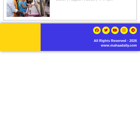
All Rights Reserved - 2026
www.mahaadaily.com