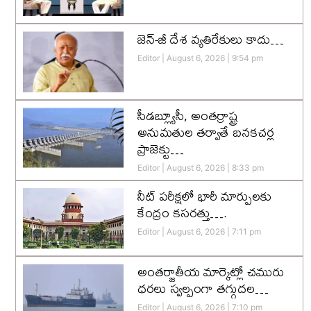
జెన్-జీ దేశ వ్యతిరేకులు కాదు…
Editor
August 6, 2026
9:54 pm
సీడబ్ల్యూసీ, అంతర్రాష్ట్ర
అనుమతుల తర్వాతే బనకచర్ల
ప్రాజెక్టు…
Editor
August 6, 2026
8:33 pm
నీట్ పరీక్షలో భారీ మార్పులకు
కేంద్రం కసరత్తు….
Editor
August 6, 2026
7:11 pm
అంతర్జాతీయ మార్కెట్లో చమురు
ధరలు స్వల్పంగా తగ్గుదల…
Editor
August 6, 2026
7:10 pm