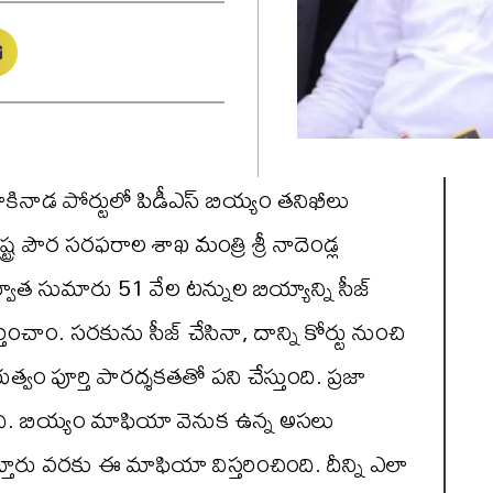
రు కాకినాడ పోర్టులో పిడీఎస్ బియ్యం తనిఖీలు
్ర పౌర సరఫరాల శాఖ మంత్రి శ్రీ నాదెండ్ల
వాత సుమారు 51 వేల టన్నుల బియ్యాన్ని సీజ్
తించాం. సరకును సీజ్ చేసినా, దాన్ని కోర్టు నుంచి
భుత్వం పూర్తి పారద్శకతతో పని చేస్తుంది. ప్రజా
తుంది. బియ్యం మాఫియా వెనుక ఉన్న అసలు
తూరు వరకు ఈ మాఫియా విస్తరించింది. దీన్ని ఎలా