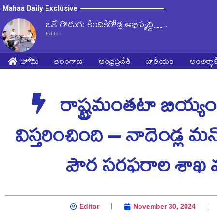
Mahaa Daily Exclusive
ఒకే గొడుగు కిందికిరోడ్ల అభివృద్ధి…..
Editor
హోమ్
తెలంగాణ
ఆంధ్రప్రదేశ్
జాతీయం
అంతర్జ
రాష్ట్రమంతటా బియ్య
విస్తరించింది – నాదెండ్ల మనో
పౌర సరఫరాల శాఖ మ
Editor
November 30, 2024