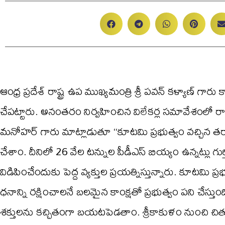
ఆంధ్ర ప్రదేశ్ రాష్ట్ర ఉప ముఖ్యమంత్రి శ్రీ పవన్ కళ్యాణ్ గా
చేపట్టారు. అనంతరం నిర్వహించిన విలేకర్ల సమావేశంలో రాష్ట
మనోహర్ గారు మాట్లాడుతూ ‘‘కూటమి ప్రభుత్వం వచ్చిన తర్
చేశాం. దీనిలో 26 వేల టన్నుల పీడీఎస్ బియ్యం ఉన్నట్లు గుర్
విడిపించేందుకు పెద్ద వ్యక్తుల ప్రయత్నిస్తున్నారు. కూటమి ప్ర
ధనాన్ని రక్షించాలనే బలమైన కాంక్షతో ప్రభుత్వం పని చేస్
శక్తులను కచ్చితంగా బయటపెడతాం. శ్రీకాకుళం నుంచి చిత్