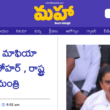
ాతీయం
సినిమా
విద్య
క్రీడలు
ఆరోగ్యం
గ్యాలరీ
వీడ
ం మాఫియా
హర్ , రాష్ట్ర
ంత్రి
9:02 am