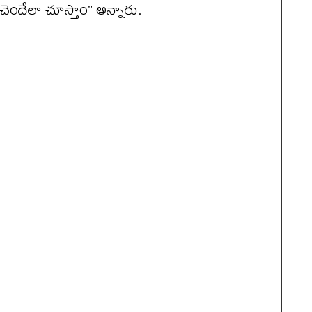
ెందేలా చూస్తాం” అన్నారు.