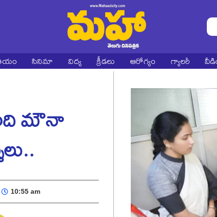
ాతీయం
సినిమా
విద్య
క్రీడలు
ఆరోగ్యం
గ్యాలరీ
వీడ
ంది మౌనా
శ‌లు..
10:55 am