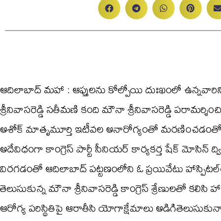
ఆదిలాబాద్ మ‌హా : ఆప్తుల‌ను కోల్పోయి దుఃఖంలో ఉన్న‌వారిని కాం
శ్రీ‌నివాస‌రెడ్డి స‌తీమ‌ణి కంది మౌనా శ్రీ‌నివాస‌రెడ్డి పరామ‌ర్శ
అశోక్ మాతృమూర్తి ఇటీవల అనారోగ్యంతో మరణించడంతో వా
అదేవిధంగా కాంగ్రెస్ పార్టీ సీనియర్ కార్యకర్త షేక్ మోసిన్
విరగడంతో ఆదిలాబాద్ పట్టణంలోని ఓ ప్ర‌యివేటు హాస్పిటల
తెలుసుకున్న మౌనా శ్రీ‌నివాస‌రెడ్డి కాంగ్రెస్ శ్రేణుల‌తో క‌లిసి హా
ఆరోగ్య ప‌రిస్థితిపై ఆరాతీసి యోగాక్షేమాలు అడిగితెలుసుకున్