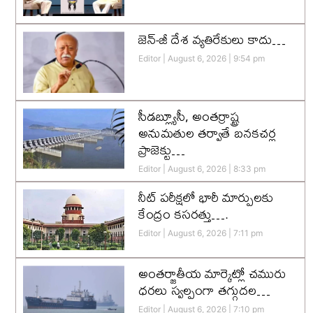
జెన్-జీ దేశ వ్యతిరేకులు కాదు…
Editor
August 6, 2026
9:54 pm
సీడబ్ల్యూసీ, అంతర్రాష్ట్ర
అనుమతుల తర్వాతే బనకచర్ల
ప్రాజెక్టు…
Editor
August 6, 2026
8:33 pm
నీట్ పరీక్షలో భారీ మార్పులకు
కేంద్రం కసరత్తు….
Editor
August 6, 2026
7:11 pm
అంతర్జాతీయ మార్కెట్లో చమురు
ధరలు స్వల్పంగా తగ్గుదల…
Editor
August 6, 2026
7:10 pm