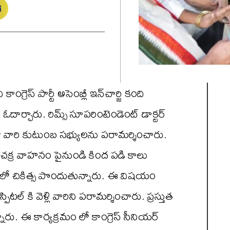
గ్రెస్ పార్టీ అసెంబ్లీ ఇన్‌చార్జి కంది
ించి ఓదార్చారు. రిమ్స్ సూప‌రింటెండెంట్ డాక్ట‌ర్
రి కుటుంబ స‌భ్యుల‌ను పరామర్శించారు.
 ద్విచక్ర వాహనం పైనుండి కింద పడి కాలు
్‌లో చికిత్స పొందుతున్నారు. ఈ విషయం
స్పిటల్ కి వెళ్లి వారిని పరామర్శించారు. ప్ర‌స్తుత
నారు. ఈ కార్యక్రమం లో కాంగ్రెస్ సీనియర్