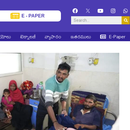
E - PAPER
ియోలు
టెక్నాలజీ
వ్యాపారం
ఇతరములు
E-Paper