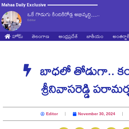
Mahaa Daily Exclusive
ఒకే గొడుగు కిందికిరోడ్ల అభివృద్ధి…..
Editor
హోమ్
తెలంగాణ
ఆంధ్రప్రదేశ్
జాతీయం
అంతర్జ
బాధ‌లో తోడుగా.. క
శ్రీ‌నివాసరెడ్డి ప‌రామ‌ర్
Editor
November 30, 2024