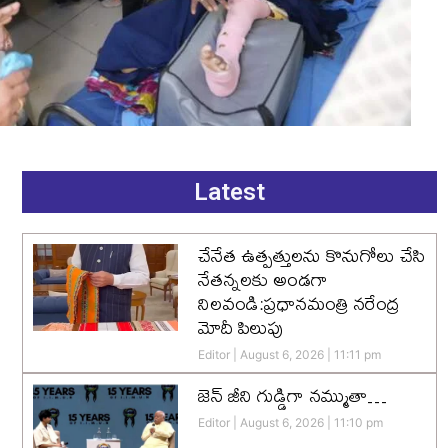
Latest
చేనేత ఉత్పత్తులను కొనుగోలు చేసి
నేతన్నలకు అండగా
నిలవండి:ప్రధానమంత్రి నరేంద్ర
మోదీ పిలుపు
Editor
August 6, 2026
11:11 pm
జెన్‌ జీని గుడ్డిగా నమ్ముతా…
Editor
August 6, 2026
11:10 pm