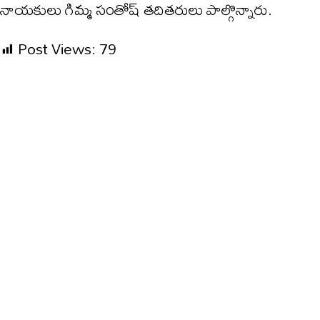
నాయకులు గిమ్మ సంతోష్ త‌దితరులు పాల్గొన్నారు.
Post Views:
79