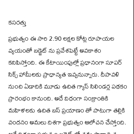
కసరత్తు
ప్రభుత్వం ఈ సారి 2.90 లక్షల కోట్ల రూపాయల
వ్యయంతో బడ్జెట్ ను ప్రవేశపెట్టే అవకాశం
కనిపిస్తోంది. ఈ కేటాయింపుల్లో ప్రధానంగా సూపర్
సిక్స్ హామీలకు ప్రాధాన్యత ఇవ్వనున్నారు. దీపావళి
నుంచి ఏడాదికి మూడు ఉచిత గ్యాస్ సిలిండర్ల పథకం
ప్రారంభం కానుంది. అదే విధంగా సంక్రాంతికి
మహిళలకు ఉచిత బస్ ప్రయాణం తో పాటుగా తల్లికి
వందనం అమలు దిశగా ప్రభుత్వం ఆలోచన చేస్తోంది.