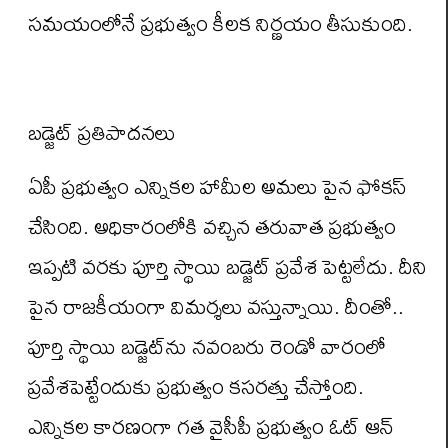
సమయంలోనే ప్రభుత్వం కీలక నిర్ణయం తీసుకుంది.
బడ్జెట్ ప్రతిపాదనలు
ఏపీ ప్రభుత్వం ఎన్నికల హామీల అమలు పైన ఫోకస్
చేసింది. అధికారంలోకి వచ్చిన తరువాత ప్రభుత్వం
ఇప్పటి వరకు పూర్తి స్థాయి బడ్జెట్ ప్రవేశ పెట్టలేదు. దీని
పైన రాజకీయంగా విమర్శలు వస్తున్నాయి. దీంతో..
పూర్తి స్థాయి బడ్జెట్‌ను నవంబరు రెండో వారంలో
ప్రవేశపెట్టేందుకు ప్రభుత్వం కసరత్తు చేస్తోంది.
ఎన్నికల కారణంగా గత వైసీపీ ప్రభుత్వం ఓట్ ఆన్