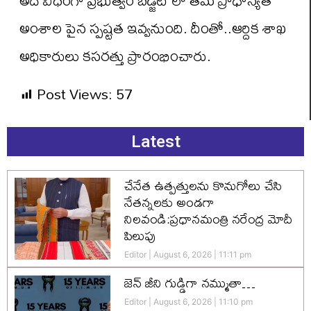
అదే విధంగా ప్రభుత్వం బడ్జెట్ లో తమ ప్రాధాన్యత
అంశాల పైన స్పష్టత ఇవ్వనుంది. దీంతో..ఆర్దిక శాఖ
అధికారులు కసరత్తు ప్రారంభించారు.
Post Views:
57
Latest
చేనేత ఉత్పత్తులను కొనుగోలు చేసి
నేతన్నలకు అండగా
నిలవండి:ప్రధానమంత్రి నరేంద్ర మోదీ
పిలుపు
Editor
August 6, 2026
11:11 pm
జెన్‌ జీని గుడ్డిగా నమ్ముతా…
Editor
August 6, 2026
11:10 pm