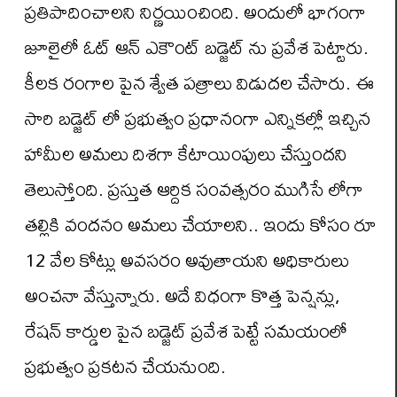
ప్రతిపాదించాలని నిర్ణయించింది. అందులో భాగంగా
జూలైలో ఓట్ ఆన్ ఎకౌంట్ బడ్జెట్ ను ప్రవేశ పెట్టారు.
కీలక రంగాల పైన శ్వేత పత్రాలు విడుదల చేసారు. ఈ
సారి బడ్జెట్ లో ప్రభుత్వం ప్రధానంగా ఎన్నికల్లో ఇచ్చిన
హామీల అమలు దిశగా కేటాయింపులు చేస్తుందని
తెలుస్తోంది. ప్రస్తుత ఆర్దిక సంవత్సరం ముగిసే లోగా
తల్లికి వందనం అమలు చేయాలని.. ఇందు కోసం రూ
12 వేల కోట్లు అవసరం అవుతాయని అధికారులు
అంచనా వేస్తున్నారు. అదే విధంగా కొత్త పెన్షన్లు,
రేషన్ కార్డుల పైన బడ్జెట్ ప్రవేశ పెట్టే సమయంలో
ప్రభుత్వం ప్రకటన చేయనుంది.