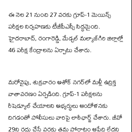
ఈ నెల 21 నుంచి 27 వరకు గ్రూప్-1 మెయిన్స్
పరీక్షల నిర్వహణకు టీజీపీఎస్సీ సిద్ధమైంది.
హైదరాబాద్, రంగారెడ్డి, మేడ్చల్ మల్కాజ్‌గిరి జిల్లాల్లో
46 పరీక్ష కేంద్రాలను ఏర్పాటు చేశారు.
మరోవైపు, శుక్రవారం అశోక్ నగర్‌లో మళ్లీ ఉద్రిక్త
వాతావరణం ఏర్పడింది. గ్రూప్-1 పరీక్షలను
రీషెడ్యూల్ చేయాలని అభ్యర్థులు ఆందోళనకు
దిగడంతో పోలీసులు వారిపై లాఠీఛార్జ్ చేశారు. జీవో
29ని రద్దు చేసే వరకు తమ పోరాటం ఆపేది లేదని